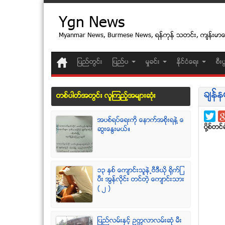
Ygn News
Myanmar News, Burmese News, ရန္ကုန္ သတင္း, က်န္းမာ
ျပည္တြင္း
ျပည္ပ
မႈခင္း
ႏုိင္ငံေရး
စီး
ခ်န္
တစ္ပါတ္အတြင္း လူၾကည့္အမ်ားဆံုး
အပစ္ရပ္ေရးကို ေနာက္အစိုးရနဲ႔ ေ
ပုိ႔စ္တင္ခ
ဆြးေႏြးမယ္။
၁၃ ႏွစ္ ေက်ာင္းသူနဲ႕ဗီဒီယို ရိုက္ျ
ပီး အြန္လိုင္း တင္တဲ့ ေက်ာင္းသား
( ၂ )
ျပည္လမ္းႏွင့္ ဥကၠလာလမ္းဆုံ မီး