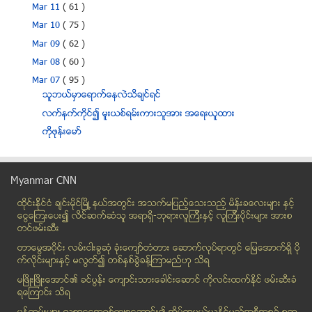
Mar 11
( 61 )
Mar 10
( 75 )
Mar 09
( 62 )
Mar 08
( 60 )
Mar 07
( 95 )
သူဘယ္မွာေရာက္ေနလဲသိခ်င္ရင္
လက္နက္ကိုင္၍ မူးယစ္ရမ္းကားသူအား အေရးယူထား
ကုိဖုန္းေမာ္
ေမြးကင္းစကေလးငယ္မ်ားတြင္ ခံစားေနရေသာ HIV ပုိးေပ်ာက...
iPhone 5S အတြင္းမွာ ဘာထူးျခားေျပာင္းလဲသြားခဲ့မွု
Myanmar CNN
အလိုမတူဘဲ အဓမၼျပဳက်င့္သူကို အေရးယူ
ထိုင္းနို္င္ငံ ခ်င္းမိုင္ျမိဳ ့နယ္အတြင္း အသက္မျပည့္ေသးသည့္ မိန္းခေလးမ်ား နွင့္
ယင္းမာပင္ၿမိဳ႕တြင္ ရဲႏွင့္ေဒသခံမ်ား ေျမယာကိစၥေၾကာင...
ေငြေၾကးေပး၍ လိင္ဆက္ဆံသူ အရာရွိ-ဘုရားလူၾကီးနွင့္ လူၾကီးပိုင္းမ်ား အားစ
ရာနဲ႔ခ်ီတဲ့ ရိုဟင္ဂ်ာေတြ မေလးမွာ ခ်ဳပ္ေႏွာင္ခံရ
တင္ဖမ္းဆီး
ေမာ္ေတာ္ယာဥ္မ်ားမွ ေနာက္မီးခြက္(၉)စံုႏွင့္ ေနာက္ေရ...
တာေမြအ၀ိုင္း လမ္းငါးခြဆံု ခံုးေက်ာ္တံတား ေဆာက္လုပ္ရာတြင္ ေျမေအာက္ရွိ ပို
စုေဖာင္ေဒးရွင္းကုိ ေဒၚေအာင္ဆန္းစုၾကည္ႏွင့္ မီရွဲလ္...
က္လိုင္းမ်ားႏွင့္ မလြတ္၍ တစ္ႏွစ္ခြဲခန္႔ၾကာမည္ဟု သိရ
မိမိကုိယ္ကုိယ္ ေထာက္လွမ္းေရးကဟုေျပာသူ၏ ၿပဳိင္ကား မ...
မၿဖိဳးၿဖိဳးေအာင္၏ ခင္ပြန္း ေက်ာင္းသားေခါင္းေဆာင္ ကိုလင္းထက္ႏိုင္ ဖမ္းဆီးခံ
ရေၾကာင္း သိရ
စစ္ကိုင္းတိုင္း ယင္းမာပင္ၿမဳိ႔နယ္မွာ ရဲနဲ႔ ေဒသခံေတ...