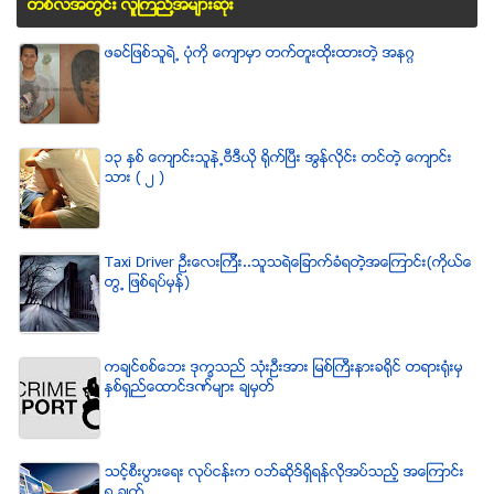
တစ္လအတြင္း လူၾကည္႔အမ်ားဆံုး
ဖခင္ျဖစ္သူရဲ႕ ပံုကို ေက်ာမွာ တက္တူးထိုးထားတဲ့ အနဂၢ
၁၃ ႏွစ္ ေက်ာင္းသူနဲ႕ဗီဒီယို ရိုက္ျပီး အြန္လိုင္း တင္တဲ့ ေက်ာင္း
သား ( ၂ )
Taxi Driver ဦးေလးၾကီး..သူသရဲေျခာက္ခံရတဲ့အေၾကာင္း(ကိုယ္ေ
တြ႕ ျဖစ္ရပ္မွန္)
ကခ်င္စစ္ေဘး ဒုကၡသည္ သံုးဦးအား ျမစ္ႀကီးနားခရိုင္ တရားရံုးမွ
ႏွစ္ရွည္ေထာင္ဒဏ္မ်ား ခ်မွတ္
သင့္စီးပြားေရး လုပ္ငန္းက ဝဘ္ဆိုဒ္ရွိရန္လိုအပ္သည့္ အေၾကာင္း
၈ ခ်က္