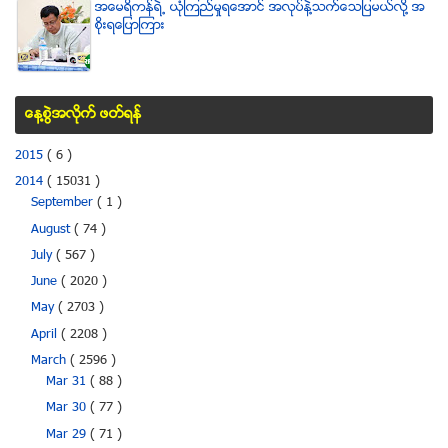
အေမရိကန္ရဲ႕ ယံုၾကည္မႈရေအာင္ အလုပ္နဲ႔သက္ေသျပမယ္လုိ႔ အ
စုိးရေျပာၾကား
ေန႔စြဲအလိုက္ ဖတ္ရန္
2015
( 6 )
2014
( 15031 )
September
( 1 )
August
( 74 )
July
( 567 )
June
( 2020 )
May
( 2703 )
April
( 2208 )
March
( 2596 )
Mar 31
( 88 )
Mar 30
( 77 )
Mar 29
( 71 )