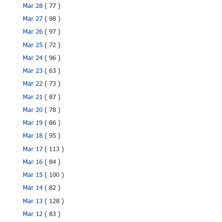
Mar 28
( 77 )
Mar 27
( 98 )
Mar 26
( 97 )
Mar 25
( 72 )
Mar 24
( 96 )
Mar 23
( 63 )
Mar 22
( 73 )
Mar 21
( 87 )
Mar 20
( 78 )
Mar 19
( 86 )
Mar 18
( 95 )
Mar 17
( 113 )
Mar 16
( 84 )
Mar 15
( 100 )
Mar 14
( 82 )
Mar 13
( 128 )
Mar 12
( 83 )