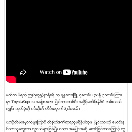
မတ္လ ၆ရက္ ည(၇း၄၅)နာရီခန္႕က မႏၱေလးျမိဳ႕ ၇၈လမ္း၊ ၃၀နဲ႔ ၃၁လမ္းၾကား
မွာ ToyotaSuprea အမ်ိဳးအစား ၿပိဳင္ကားတစ္စီး အရွိန္မထိန္းနိုင္ပဲ လမ္းလယ္
ကြ်န္း အုတ္ခုံကို ၀င္တိုက္ တိမ္းေမွာက္ခဲ႕ပါတယ္။
ယာဥ္တိမ္းေမွာက္မႈေၾကာင့္ ထိခိုက္ဒဏ္ရာရသူမရွိခဲ့ပါဘူး။ ၿပိဳင္ကားကို ေမာင္းႏွ
င္လာသူေတြဟာ လူငယ္မ်ားျဖစ္ျပီး စကားအေျပာအဆို မဆင္ျခင္တာေၾကာင့္ ကူ