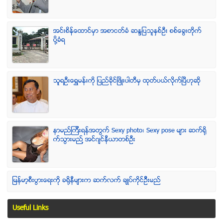
အင္းစိန္ေထာင္မွာ အစာငတ္ခံ ဆႏၵျပသူႏွစ္ဦး စစ္ေခြးတုိက္
ပုိ႔ခံရ
သူရဦးေရႊမန္းကို ျပည္ခိုင္ျဖိဳးပါတီမွ ထုတ္ပယ္လိုက္ျပီဟုဆို
နာမည္ၾကီးရန္အတြက္ Sexy photo၊ Sexy pose မ်ား ဆက္ရို
က္သြားမည္႔ အင္ဂ်င္နီယာတစ္ဦး
ျမန္မာ့စီးပြားေရးကို ခရိုနီမ်ားက ဆက္လက္ ခ်ဳပ္ကိုင္ဥိီးမည္
Useful Links