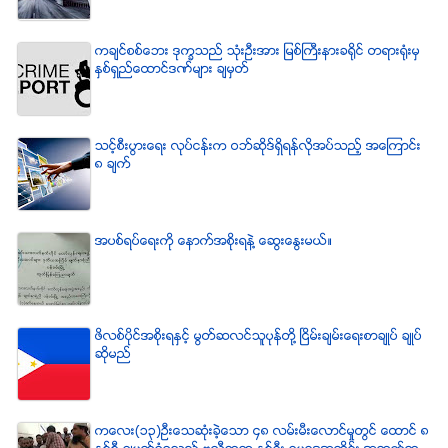
ကခ်င္စစ္ေဘး ဒုကၡသည္ သံုးဦးအား ျမစ္ႀကီးနားခရိုင္ တရားရံုးမွ
ႏွစ္ရွည္ေထာင္ဒဏ္မ်ား ခ်မွတ္
သင့္စီးပြားေရး လုပ္ငန္းက ဝဘ္ဆိုဒ္ရွိရန္လိုအပ္သည့္ အေၾကာင္း
၈ ခ်က္
အပစ္ရပ္ေရးကို ေနာက္အစိုးရနဲ႔ ေဆြးေႏြးမယ္။
ဖိလစ္ပိုင္အစိုးရႏွင့္ မြတ္ဆလင္သူပုန္တို႔ ၿငိမ္းခ်မ္းေရးစာခ်ဳပ္ ခ်ဳပ္
ဆိုမည္
ကေလး(၁၃)ဦးေသဆံုးခဲ့ေသာ ၄၈ လမ္းမီးေလာင္မႈတြင္ ေထာင္ ၈