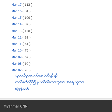
Mar 17
( 113 )
Mar 16
( 84 )
Mar 15
( 100 )
Mar 14
( 82 )
Mar 13
( 128 )
Mar 12
( 83 )
Mar 11
( 61 )
Mar 10
( 75 )
Mar 09
( 62 )
Mar 08
( 60 )
Mar 07
( 95 )
သူဘယ္မွာေရာက္ေနလဲသိခ်င္ရင္
လက္နက္ကိုင္၍ မူးယစ္ရမ္းကားသူအား အေရးယူထား
ကုိဖုန္းေမာ္
ေမြးကင္းစကေလးငယ္မ်ားတြင္ ခံစားေနရေသာ HIV ပုိးေပ်ာက...
iPhone 5S အတြင္းမွာ ဘာထူးျခားေျပာင္းလဲသြားခဲ့မွု
Myanmar CNN
အလိုမတူဘဲ အဓမၼျပဳက်င့္သူကို အေရးယူ