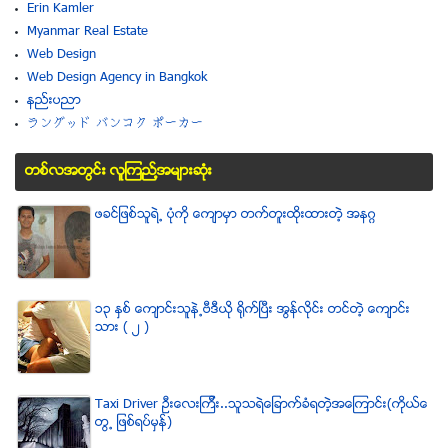
Erin Kamler
Myanmar Real Estate
Web Design
Web Design Agency in Bangkok
နည္းပညာ
ラングッド バンコク ポーカー
တစ္လအတြင္း လူၾကည္႔အမ်ားဆံုး
ဖခင္ျဖစ္သူရဲ႕ ပံုကို ေက်ာမွာ တက္တူးထိုးထားတဲ့ အနဂၢ
၁၃ ႏွစ္ ေက်ာင္းသူနဲ႕ဗီဒီယို ရိုက္ျပီး အြန္လိုင္း တင္တဲ့ ေက်ာင္း
သား ( ၂ )
Taxi Driver ဦးေလးၾကီး..သူသရဲေျခာက္ခံရတဲ့အေၾကာင္း(ကိုယ္ေ
တြ႕ ျဖစ္ရပ္မွန္)