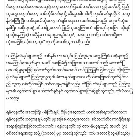
“သံခ်ပ္ေတြဆိုတာ ကြၽန္ေတာ္တို႔ လူထုၾကားက အခက္အခဲေတြကို အႏုပညာရွ
င္ေတြက ရယ္ေမာစရာေတြနဲ႔အတူ ေထာက္ျပတင္ဆက္တာ။ ကြၽန္ေတာ္တို႔ ျပည္
သူေတြအတြက္ေတာ့ ဟစ္တိုင္တစ္ခုလို႔ ဆိုရမွာပါ။ ဒါကို လြတ္လပ္မႈမရွိဘဲ အကု
န္လံုးၾကိဳ ျပီး တင္ရမယ္ဆိုေတာ့ သံခ်ပ္အရသာ အစစ္အမွန္လည္း ေပ်ာက္ဆံုးေ
နပါျပီ။ အစိုးရအဖြဲ႕၀င္တခ်ိဳ႕ေတာင္ ျပည္သူေတြၾကားထဲ ေျပာခ်င္ရာေျပာ၊ ဆိုခ်င္
ရာဆိုေနၾကတဲ့ အခ်ိန္မွာ အႏုပညာရွင္ေတြရဲ႕ အႏုပညာကန္႔သတ္တာမ်ိဳးက
လံုး၀မျဖစ္သင့္ေတာ့ဘူး” ဟု ကိုေအာင္သူက ဆိုသည္။
သၾကၤန္သံခ်ပ္မ်ားသည္ တစ္ႏွစ္တာအတြင္း ျပည္သူမ်ား ေတြ႕ၾကံဳခံစားခဲ့ရသည့္
အေၾကာင္းအခ်က္မ်ားအေပၚ အေျခခံ၍ အျပဳသေဘာေဆာင္သည့္ ေထာက္ျ
ပေ၀ဖန္မႈမ်ားျဖင့္ ႏွစ္သက္ဖြယ္ေကာင္းေအာင္ တင္ျပၾကျခင္းျဖစ္သည္။ ထို႔ေၾကာ
င့္ သံခ်ပ္မ်ားကို ျပည္သူလူထု၏ ခံစားခ်က္မ်ားအား ကိုယ္စားျပဳေဖာ္ထုတ္ႏိုင္သ
ည့္ လူထုဟစ္တိုင္အျဖစ္ တင္စားမႈမ်ားရွိခဲ့သည္။ ထို႔ျပင္ သံခ်ပ္မ်ားသည္ ျပည္သူ
မ်ား၏ လြတ္လပ္စြာ ေဖာ္ထုတ္ခြင့္ႏွင့္ လြတ္လပ္စြာေျပာဆိုခြင့္ကိုလည္း ကိုယ္စားျ
ပဳသည္။
ရန္ကုန္တိုင္းေဒသႀကီး ၀န္ႀကီးခ်ဳပ္ ဦးျမင့္ေဆြသည္ ယခင္အစိုးရလက္ထက္က
ရန္ကုန္တိုင္းစစ္ဌာနခ်ဳပ္တိုင္းမွဴးအျဖစ္ လည္းေကာင္း၊ စစ္ဘက္ဆိုင္ရာလံုျခံဳေရး
အရာရွိခ်ဳပ္အျဖစ္လည္းေကာင္း၊ ရန္ကုန္တိုင္းကို တာ၀န္ယူရသည့္ အမွတ္ (၅)
စစ္ဆင္ေရးအထူးအဖြဲ႕(ကစထ) မွဴး တာ၀န္ကိုလည္း ထမ္းေဆာင္ခဲ့သူျဖစ္သည္။