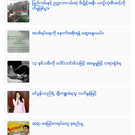
ျပည္လမ္းႏွင့္ ဥကၠလာလမ္းဆုံ မီးပြိဳင့္အနီး ယာဥ္သုံးစီးဆင့္တို
က္မႈျဖစ္ပြား
အပစ္ရပ္ေရးကို ေနာက္အစိုးရနဲ႔ ေဆြးေႏြးမယ္။
၁၃ ႏွစ္သမီးကို ေပါင္းသင္းမိသျဖင့္ အဓမၼမႈျဖင့္ တရားစြဲခံရ
ခင္ပြန္းသည္ရဲ႕ ခ်ီးက်ဴးခံရသူ သက္မြန္ျမင့္
ဆရာ ေဖျမင့္စာအုပ္ေတြ စုစည္းမူ႕