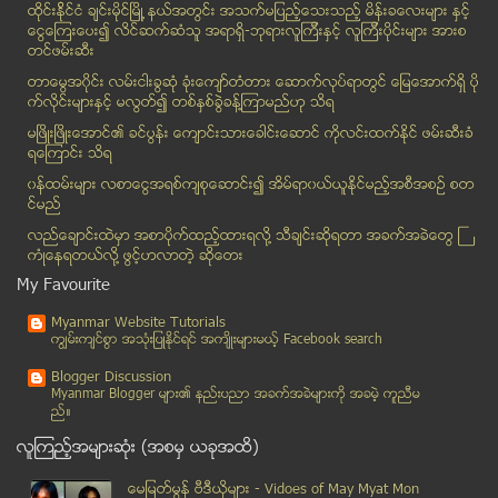
ထိုင္းနို္င္ငံ ခ်င္းမိုင္ျမိဳ ့နယ္အတြင္း အသက္မျပည့္ေသးသည့္ မိန္းခေလးမ်ား နွင့္
ယင္းမာပင္ၿမိဳ႕တြင္ ရဲႏွင့္ေဒသခံမ်ား ေျမယာကိစၥေၾကာင...
ေငြေၾကးေပး၍ လိင္ဆက္ဆံသူ အရာရွိ-ဘုရားလူၾကီးနွင့္ လူၾကီးပိုင္းမ်ား အားစ
ရာနဲ႔ခ်ီတဲ့ ရိုဟင္ဂ်ာေတြ မေလးမွာ ခ်ဳပ္ေႏွာင္ခံရ
တင္ဖမ္းဆီး
ေမာ္ေတာ္ယာဥ္မ်ားမွ ေနာက္မီးခြက္(၉)စံုႏွင့္ ေနာက္ေရ...
တာေမြအ၀ိုင္း လမ္းငါးခြဆံု ခံုးေက်ာ္တံတား ေဆာက္လုပ္ရာတြင္ ေျမေအာက္ရွိ ပို
စုေဖာင္ေဒးရွင္းကုိ ေဒၚေအာင္ဆန္းစုၾကည္ႏွင့္ မီရွဲလ္...
က္လိုင္းမ်ားႏွင့္ မလြတ္၍ တစ္ႏွစ္ခြဲခန္႔ၾကာမည္ဟု သိရ
မိမိကုိယ္ကုိယ္ ေထာက္လွမ္းေရးကဟုေျပာသူ၏ ၿပဳိင္ကား မ...
မၿဖိဳးၿဖိဳးေအာင္၏ ခင္ပြန္း ေက်ာင္းသားေခါင္းေဆာင္ ကိုလင္းထက္ႏိုင္ ဖမ္းဆီးခံ
ရေၾကာင္း သိရ
စစ္ကိုင္းတိုင္း ယင္းမာပင္ၿမဳိ႔နယ္မွာ ရဲနဲ႔ ေဒသခံေတ...
၀န္ထမ္းမ်ား လစာေငြအရစ္က်စုေဆာင္း၍ အိမ္ရာ၀ယ္ယူႏုိင္မည့္အစီအစဥ္ စတ
လုပ္ငန္းရွင္ျဖစ္လာဖို႔ သြားရန္ နည္းလမ္း
င္မည္
ေဒါက္ဖိနပ္ ၀တ္လွ်င္ ရရွိႏိုင္ေသာ ဆိုးက်ဳိးႏွင့္ ေက...
လည္ေခ်ာင္းထဲမွာ အစာပိုက္ထည့္ထားရလုိ႔ သီခ်င္းဆုိရတာ အခက္အခဲေတြ ႀ
ခ်န္နယ္လ္ ႐ႈိးမွာ သတင္းေထာက္ေတြကို ေဒါသထြက္ခဲ႔ရတဲ႔...
ကံဳေနရတယ္လို႔ ဖြင့္ဟလာတဲ့ ဆုိေတး
စြန္႔ဦး စီးပြားတည္ေထာင္သူတို႔ ေဆာင္ရမည့္ အခ်က္ေလး...
My Favourite
ေျမာက္ကိုရီးယားႏွင့္ စစ္ေရးဆက္ဆံမႈ လုံးဝမရွိဟု အစိ...
Myanmar Website Tutorials
ယာဥ္ပိုင္ဆိုင္မႈ အတုျဖင့္ တရားမဝင္ယာဥ္ ေပါင္ႏွံေရာ...
ကၽြမ္းက်င္စြာ အသုံးျပဳႏုိင္ရင္ အက်ိဳးမ်ားမယ့္ Facebook search
OIC ဘဂၤလာေဒ့ခ်္ႏိုင္ငံကို လာမည္
Blogger Discussion
အရက္ႏွင့္လဲေသာက္ရန္ပဲအိတ္ယူစဥ္ ဖခင္ကဓါးျဖင့္ထိုး
Myanmar Blogger မ်ား၏ နည္းပညာ အခက္အခဲမ်ားကုိ အခမဲ့ ကူညီမ
ည္။
Yahoo Maps က indoor ေၿမပံု ညႊန္းၿပမူေတြပါ လုပ္ေဆာင...
လူၾကည့္အမ်ားဆုံး (အစမွ ယခုအထိ)
Apple တို႔ Spaceship Campus တည္ေဆာက္လ်က္ရွိ
Apple ဒီဇိုင္နာ ဖန္တီးေသာ စားပြဲခံု
ေမျမတ္မြန္ ဗီဒီယုိမ်ား - Vidoes of May Myat Mon