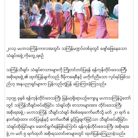
၂၀၁၃ မဟာသၾကၤန္ကာလအတြင္း သၾကၤန္မ႑ပ္တစ္ခုတြင္ ေဖ်ာ္ေျဖေနေသာ
သံခ်ပ္အဖြဲ႕ကိုေတြ႕ရစဥ္
သၾကၤန္သီခ်င္း သံခ်ပ္စာသားမ်ားကို ႀကိဳတင္တင္ျပရန္ ရန္ကုန္တိုင္းေဒသၾကီး
အစိုးရအဖြဲ႕၏ ထုတ္ျပန္ခ်က္သည္ ဒီမိုကေရစီႏွင့္ မကိုက္ညီေသာ လုပ္ရပ္ျဖစ္သ
ည္ဟု အႏုပညာရွင္မ်ားက ျပန္လည္တံု႔ျပန္ ေျပာၾကားခဲ့ၾကသည္။
၁၃၇၅ ခုႏွစ္ ရန္ကုန္တိုင္းေဒသႀကီး ျမန္မာ့႐ိုးရာယဥ္ေက်းမႈ မဟာသၾကၤန္ပြဲေတာ္
တြင္ သၾကၤန္သီခ်င္းစပ္ဆိုျခင္း၊ သံခ်ပ္ထိုး စာသားမ်ားအား တိုင္းေဒသႀကီး
အစိုးရအဖြဲ႕၊ မဟာသၾကၤန္ သီခ်င္းသံခ်ပ္ စိစစ္ေရးေကာ္မတီသို႔ မတ္ ၂၀ ရက္ ေ
နာက္ဆံုးထား တင္ျပရန္ႏွင့္ ေကာ္မတီ၏ ခြင့္ျပဳခ်က္ျဖင့္သာ သီခ်င္းစပ္ဆိုျခင္း၊
သံခ်ပ္ထိုးျခင္းမ်ား ေဆာင္ရြက္ရန္ျဖစ္ေၾကာင္း ရန္ကုန္တိုင္းေဒသႀကီး အစိုးရအ
ဖြဲ႕က မတ္ ၅ ရက္ထုတ္ အစိုးရသတင္းစာမ်ားတြင္ ထုတ္ျပန္ေၾကညာခဲ့သည္။