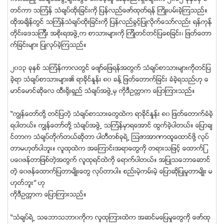
တင္ကာ သၾကၤန္ သံခ်ပ္ထိုးျခင္းကို ျပန္လည္ေဖာ္ထုတ္ရန္ ႀကိဳးပမ္းခဲ့ၾကသည္။
ထိုအခ်ိန္တြင္ သၾကၤန္သံခ်ပ္ထိုးျခင္းကို ျပန္လည္ခြင့္ျပဳလိုက္ေသာ္လည္း ရန္ကုန္
တိုင္းေဒသၾကီး အစိုးရအဖြဲ႕က စာသားမ်ားကို ၾကိဳတင္တင္ျပေစျခင္း၊ ျဖတ္ေတာ
က္ျခင္းမ်ား ျပဳလုပ္ခဲ့ၾကသည္။
၂၀၁၃ ခုႏွစ္ သၾကၤန္ကာလတြင္ ေဖ်ာ္ေျဖရန္အတြက္ သံခ်ပ္စာသားမ်ားကိုတင္ျပ
ခဲ့ရာ သံခ်ပ္စာသားမ်ား၏ ရာခိုင္ႏႈန္း ၈၀ ခန္႔ ျဖတ္ေတာက္ျခင္း ခံခဲ့ရသည္ဟု ေ
မာင္ေမာင္ဆိုေလ ထီး႐ိုးရွည္ သံခ်ပ္အဖြဲ႕မွ ကိုဒီဥကၠာက ေျပာၾကားသည္။
“ကြၽန္ေတာ္တို႔ တင္ျပတဲ့ သံခ်ပ္စာသားေတြထဲက ရာခိုင္ႏႈန္း ၈၀ ျဖတ္ေတာက္ခံခဲ့
ရပါတယ္။ ကြၽန္ေတာ္တို႔ သံခ်ပ္အဖြဲ႕ သၾကၤန္မွာရေအာင္ ထြက္ခဲ့ပါတယ္။ ေျပာခ်
င္တာက သံခ်ပ္တိုက္တယ္ဆိုတာ ပါတီတစ္ခုရဲ႕ ၾသဇာအာဏာထူေထာင္ဖို႔ လုပ္
တာမဟုတ္ပါဘူး။ လူထုထဲက အေၾကာင္းအရာေတြကို တရားသျဖင့္ ေထာက္ျ
ပေ၀ဖန္တာျဖစ္တဲ့အတြက္ လူထုရင္ထဲကို ေရာက္ပါတယ္။ အျပဳသေဘာေဆာင္
တဲ့ ေ၀ဖန္ေထာက္ျပတာမ်ိဳးေတြ လုပ္တာပါ။ စည္းမဲ့ကမ္းမဲ့ ေျပာဆိုျပဳမူတာမ်ိဳး မ
ဟုတ္ဘူး” ဟု
ကိုဒီဥကၠာက ေျပာၾကားသည္။
“သံခ်ပ္ရဲ႕ သေဘာသဘာ၀ကိုက လူထုၾကားထဲက အဆင္မေျပမႈေတြကို ေဖာ္ထု