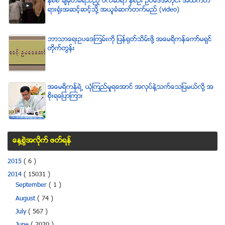
ႏွစ္စီ ခ်မွတ္ခံရသည့္ ဗလီဆရာ ႏွစ္ဦး ဥပေဒအတိုင္း အထက္တ
ရားရံုးအဆင့္ဆင့္သို႔ အယူခံဆက္တက္မည္ (video)
ဘာသာေရးဥပေဒၾကမ္းကို ျပန္ရုတ္သိမ္းဖို႔ အေမရိကန္ေကာ္မရွင္
တိုက္တြန္း
အေမရိကန္ရဲ႕ ယံုၾကည္မႈရေအာင္ အလုပ္နဲ႔သက္ေသျပမယ္လုိ႔ အ
စုိးရေျပာၾကား
ေန႔စြဲအလိုက္ ဖတ္ရန္
2015
( 6 )
2014
( 15031 )
September
( 1 )
August
( 74 )
July
( 567 )