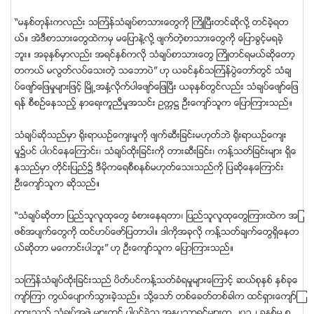
“မႏွစ္တုန္းကလည္း သၾကၤန္သံခ်ပ္စာသားေတြကို ႀကိဳၿပီးတင္ဆိုလို႔ တင္ခဲ့ရတ
ယ္။ အဲဒီစာသားေတြထဲကမွ မေျပာနဲ႔လို႔ ဖ်က္တဲ့စာသားေတြကို ေျပာခြင့္မရခဲ့
ဘူး။ အခုႏွစ္မွာလည္း အရင္ႏွစ္ကလို သံခ်ပ္စာသားေတြ ႀကိဳတင္ရမယ္ဆိုေတာ့
တကယ္ မလြတ္လပ္ေသးတဲ့ သေဘာပဲ” ဟု ယခင္ႏွစ္သၾကၤန္ပြဲေတာ္တြင္ သံခ်
ပ္ေဖ်ာ္ေျဖမႈမ်ားျဖင့္ ၿမိဳ႕အႏွံ႔လိုက္ပါေဖ်ာ္ေျဖၿပီး ယခုႏွစ္တြင္လည္း သံခ်ပ္ေဖ်ာ္ေျဖ
ရန္ စီစဥ္ေနသည့္ နာေရးကူညီမႈအသင္း ဥကၠ႒ ဦးေက်ာ္သူက ေျပာၾကားသည္။
သံခ်ပ္ဆိုသည္မွာ ႐ိုးရာယဥ္ေက်းမႈကို ဖ်က္ဆီးျခင္းမဟုတ္ဘဲ ႐ိုးရာယဥ္ေက်း
မႈ၌ပင္ ပါ၀င္ေနေၾကာင္း၊ သံခ်ပ္ထိုးျခင္းကို တားဆီးျခင္း၊ ကန္႔သတ္ျခင္းမ်ား ရွိေ
နသည္မွာ တိုင္းျပည္၌ ဒီမိုကေရစီစနစ္မဟုတ္ေသးသည္ကို ျပဆိုေနေၾကာင္း
ဦးေက်ာ္သူက ဆိုသည္။
“သံခ်ပ္ဆိုတာ ျပည္သူလူထုေတြ ခံစားေနရတာ၊ ျပည္သူလူထုေတြၾကားထဲက အျ
ဖစ္အပ်က္ေတြကို ထင္ဟပ္ေဖာ္ျပတာပါ။ ဒါကိုအခုလို ကန္႔သတ္ခ်က္ေတြရွိေနတ
ယ္ဆိုတာ မေကာင္းပါဘူး” ဟု ဦးေက်ာ္သူက ေျပာၾကားသည္။
သၾကၤန္သံခ်ပ္ထိုးျခင္းသည္ ပိတ္ပင္ကန္႔သတ္ခံရမႈမ်ားေၾကာင့္ ဆယ္စုႏွစ္ ႏွစ္ခုေ
က်ာ္ၾကာ ကြယ္ေပ်ာက္သြားခဲ့သည္။ သို႔ေသာ္ တစ္ေခတ္တစ္ခါက ထင္ရွားေက်ာ္ၾ
ကားသည့္ သံခ်ပ္အဖြဲ႕မ်ားတြင္ ပါ၀င္ခဲ့သူ အႏုပညာရွင္မ်ားက ၂၀၁၂ ခုႏွစ္မွ စ