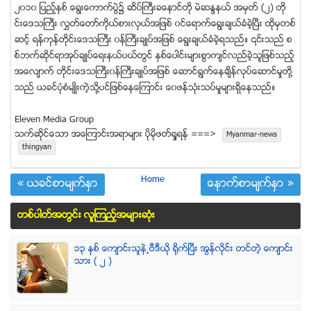
၂၀၁၀ ျပည့္ႏွစ္ ေရြးေကာက္ပြဲ၌ ဆိပ္ႀကီးခေနာင္တို မဲဆႏၵနယ္ အမွတ္ (၂) တုိ
င္းေဒသႀကီး လႊတ္ေတာ္ကိုယ္စားလွယ္အျဖစ္ ၀င္ေရာက္ေရြးခ်ယ္ခံခဲ့ၿပီး ထုိမွတစ္
ဆင့္ ရန္ကုန္တိုင္းေဒသႀကီး ၀န္ႀကီးခ်ဳပ္အျဖစ္ ေရြးခ်ယ္ခံခဲ့ရသည္။ ၎သည္ စ
စ္ဘက္ဆိုင္ရာအုပ္ခ်ဳပ္ေရးနယ္ပယ္တြင္ ႏွစ္ေပါင္းမ်ားစြာက်င္လည္ခဲ့သူျဖစ္သည့္
အေလ်ာက္ တိုင္းေဒသႀကီး၀န္ႀကီးခ်ဳပ္အျဖစ္ ေဆာင္ရြက္ေနခ်ိန္လုပ္ေဆာင္မႈတို႔
သည္ ယခင္ပုံစံမ်ဳိးကဲ့သို႔ပင္ျဖစ္ေနေၾကာင္း ေ၀ဖန္သုံးသပ္မႈမ်ားရွိေနသည္။
Eleven Media Group
သက္ဆုိင္ေသာ အေၾကာင္းအရာမ်ား ပုိမုိဖတ္ရႈရန္ ===>
Myanmar-news
thingyan
Home
« ယခင္စာမ်က္ႏွာ
ေနာက္စာမ်က္ႏွာ »
တစ္ပါတ္အတြင္း လူၾကည့္အမ်ားဆံုး
၁၃ ႏွစ္ ေက်ာင္းသူနဲ႕ဗီဒီယို ရိုက္ျပီး အြန္လိုင္း တင္တဲ့ ေက်ာင္း
သား ( ၂ )