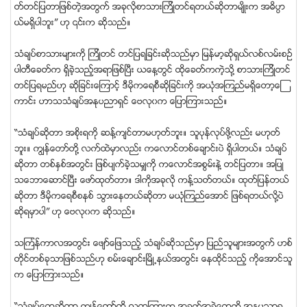
တ္တင္ျပတာျဖစ္တဲ့အတြက္ အခုလိုစာသားၾကိဳတင္ရတယ္ဆိုတာမ်ိဳးက အဓိပၸာ
ယ္မရွိပါဘူး” ဟု ၎က ဆိုသည္။
သံခ်ပ္စာသားမ်ားကို ၾကိဳတင္ တင္ျပရျခင္းဆိုသည္မွာ ျမန္မာ့ဆိုရွယ္လစ္လမ္းစဥ္
ပါတီေခတ္က ရွိခဲ့သည့္အရာျဖစ္ျပီး ယေန႔တြင္ ထိုေခတ္ကကဲ့သို႔ စာသားၾကိဳတင္
တင္ျပရမည္ဟု ဆိုျခင္းေၾကာင့္ ဒီမိုကေရစီဆိုျခင္းကို အယံုအၾကည္မရွိေတာ့ေၾ
ကာင္း ဟာသသံခ်ပ္အႏုပညာရွင္ ေဗလု၀က ေျပာၾကားသည္။
“သံခ်ပ္ဆိုတာ အစိုးရကို ဆန္႔က်င္တာမဟုတ္ဘူး။ သူပုန္လုပ္ဖို႔လည္း မဟုတ္
ဘူး။ ကြၽန္ေတာ္တို႔ လက္ထဲမွာလည္း ကေလာင္တစ္ေခ်ာင္းပဲ ရွိပါတယ္။ သံခ်ပ္
ဆိုတာ တစ္ႏွစ္အတြင္း ျဖစ္ပ်က္ခဲ့သမွ်ကို ကေလာင္အစြမ္းနဲ႔ တင္ျပတာ။ အျပဳ
သေဘာေဆာင္ျပီး ေဖာ္ထုတ္တာ။ ဒါကိုအခုလို ကန္႔သတ္တယ္။ ထုတ္ျပန္တယ္
ဆိုတာ ဒီမိုကေရစီစနစ္ သြားေနတယ္ဆိုတာ မယံုၾကည္ေအာင္ ျဖစ္ရတယ္လို႔ပဲ
ဆိုရမွာပါ” ဟု ေဗလု၀က ဆိုသည္။
သၾကၤန္ကာလအတြင္း ေဖ်ာ္ေျဖသည့္ သံခ်ပ္ဆိုသည္မွာ ျပည္သူမ်ားအတြက္ ဟစ္
တိုင္တစ္ခုသာျဖစ္သည္ဟု စမ္းေခ်ာင္းျမိဳ႕နယ္အတြင္း ေနထိုင္သည့္ ကိုေအာင္သူ
က ေျပာၾကားသည္။