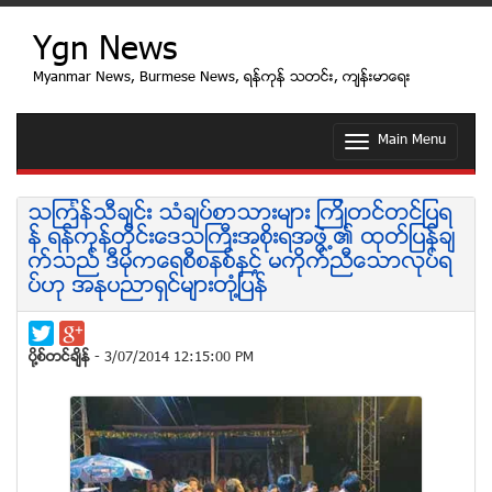
Ygn News
Myanmar News, Burmese News, ရန္ကုန္ သတင္း, က်န္းမာေရး
Main Menu
T
o
g
g
သၾကၤန္သီခ်င္း သံခ်ပ္စာသားမ်ား ၾကိဳတင္တင္ျပရ
l
န္ ရန္ကုန္တိုင္းေဒသႀကီးအစိုးရအဖြဲ႕၏ ထုတ္ျပန္ခ်
e
က္သည္ ဒီမိုကေရစီစနစ္ႏွင့္ မကိုက္ညီေသာလုပ္ရ
n
ပ္ဟု အႏုပညာရွင္မ်ားတံု႔ျပန္
a
v
i
g
ပုိ႔စ္တင္ခ်ိန္
- 3/07/2014 12:15:00 PM
a
t
i
o
n