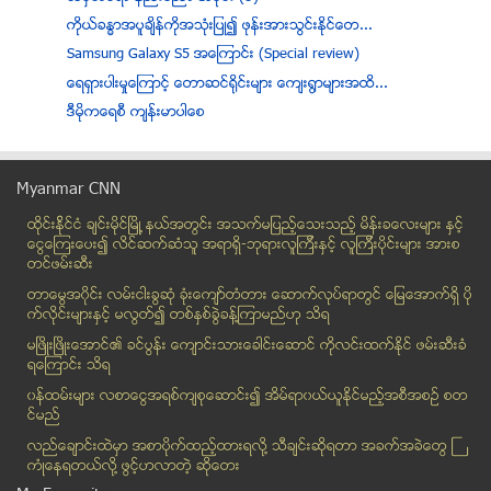
ကိုယ္ခႏၶာအပူခ်ိန္ကိုအသံုးျပဳ၍ ဖုန္းအားသြင္းႏိုင္ေတ...
Samsung Galaxy S5 အေၾကာင္း (Special review)
ေရရွားပါးမႈေၾကာင့္ ေတာဆင္႐ိုင္းမ်ား ေက်း႐ြာမ်ားအထိ...
ဒီမိုကေရစီ က်န္းမာပါေစ
အိမ္ေထာင္သက္ တစ္လ ေက်ာ္ၿပီ ျဖစ္ေသာ္လည္း ရင္ေသြးမလိ...
အာဆီယံေမွ်ာ္မွန္းခ်က္တြင္ အမ်ိဳးသမီးႏွင့္ ကေလးသူငယ...
Myanmar CNN
ႏုိင္ငံေတာ္၏ အလုပ္သမားမ်ား
ထိုင္းနို္င္ငံ ခ်င္းမိုင္ျမိဳ ့နယ္အတြင္း အသက္မျပည့္ေသးသည့္ မိန္းခေလးမ်ား နွင့္
႐ုရွားသမၼတ ေရခဲေဟာ္ကီကစားပြဲ ပါ၀င္ကစား၊ ယူကရိန္းအေ...
ေငြေၾကးေပး၍ လိင္ဆက္ဆံသူ အရာရွိ-ဘုရားလူၾကီးနွင့္ လူၾကီးပိုင္းမ်ား အားစ
ထိုင္းအစိုုးရ အိမ္ေတာ္ထဲက အေဆာက္အဦကို အစိုးရဆန္႔က...
တင္ဖမ္းဆီး
ရွမ္းေျမာက္ ေဒသ နမ့္ဆန္မွာ ဒီႏွစ္ လက္ဖက္ ထုတ္လုပ္မ...
တာေမြအ၀ိုင္း လမ္းငါးခြဆံု ခံုးေက်ာ္တံတား ေဆာက္လုပ္ရာတြင္ ေျမေအာက္ရွိ ပို
ယူကရိန္းရွိ လူဟန္႔စ္ႏွင့္ စလာဗီယန္႔စ္ၿမိဳ႕တြင္ ခြဲ...
က္လိုင္းမ်ားႏွင့္ မလြတ္၍ တစ္ႏွစ္ခြဲခန္႔ၾကာမည္ဟု သိရ
အမုန္းစကားမေျပာဖို႔ ဖ်ာပံုတြင္ လႈပ္ရွားမႈ ျပဳလုပ္
မၿဖိဳးၿဖိဳးေအာင္၏ ခင္ပြန္း ေက်ာင္းသားေခါင္းေဆာင္ ကိုလင္းထက္ႏိုင္ ဖမ္းဆီးခံ
ရေၾကာင္း သိရ
ဗင္နီဇဲြလားသမၼတကို ဆန္႔က်င္သည့္ ဆႏၵျပသူေတြႏွင့္ ရဲ...
၀န္ထမ္းမ်ား လစာေငြအရစ္က်စုေဆာင္း၍ အိမ္ရာ၀ယ္ယူႏုိင္မည့္အစီအစဥ္ စတ
တပ္မေတာ္အေနႏွင့္ ၂၀၀၈ ဖြဲ႔စည္းပံုျပင္ဆင္ေရးမွာ တာ၀...
င္မည္
က်မ စိန္ေခၚလိုုက္ခ်င္ပါတယ္ - ေဒၚေအာင္ဆန္းစုၾကည္ (ရ...
လည္ေခ်ာင္းထဲမွာ အစာပိုက္ထည့္ထားရလုိ႔ သီခ်င္းဆုိရတာ အခက္အခဲေတြ ႀ
မိုးပ်ံေက်ာပိုးဂ်က္ကိရိယာကုိ Google စမ္းသပ္တီထြင္
ကံဳေနရတယ္လို႔ ဖြင့္ဟလာတဲ့ ဆုိေတး
လုယက္မႈက်ဴးလြန္ခဲ့သူကုိ ေတြ႕ရွိသျဖင့္ ၀ုိင္း၀န္းဖမ...