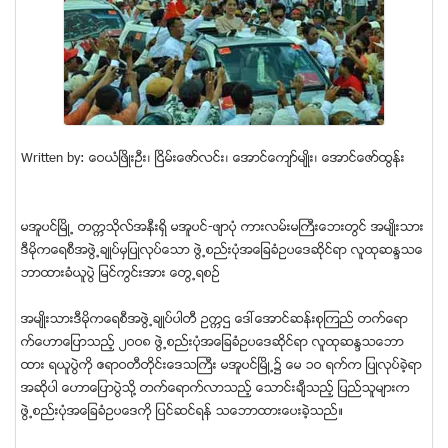
Written by: ေဝယံၿဖိဳးဦး၊ ၿငိမ္းေဇာ္လင္း၊ ေအာင္ေက်ာ္မ်ဳိး၊ ေအာင္ေဇာ္ထြန္း
မအူပင္ၿမိဳ႕ တကၠသိုလ္အနီးရွိ မအူပင္-ဖ်ာပံု ကားလမ္းမႀကီးေဘးတြင္ အမ်ဳိးသား
ဒီမုိကေရစီအဖြဲ႕ခ်ဳပ္မွျပဳလုပ္ေသာ ဖြဲ႕စည္းပံုအေျခခံဥပေဒဆိုင္ရာ လူထုဆႏၵသေ
ဘာထားခံယူပြဲ ျမင္ကြင္းအား ေတြ႕ရစဥ္
အမ်ဳိးသားဒီမုိကေရစီအဖြဲ႕ခ်ဳပ္ပါတီ ဥကၠဌ ေဒၚေအာင္ဆန္းစုၾကည္ တက္ေရာ
က္ေဟာေျပာသည့္ ၂ဝဝ၈ ဖြဲ႕စည္းပုံအေျခခံဥပေဒဆုိင္ရာ လူထုဆႏၵသေဘာ
ထား ရယူပြဲကို ဧရာဝတီတုိင္းေဒသႀကီး မအူပင္ၿမိဳ႕၌ ေမ ၁ဝ ရက္က ျပဳလုပ္ခဲ့ရာ
အဆုိပါ ေဟာေျပာပြဲသို႔ တက္ေရာက္လာသည့္ ေသာင္းခ်ီသည့္ ျပည္သူမ်ားက
ဖြဲ႕စည္းပုံအေျခခံဥပေဒကို ျပင္ဆင္ရန္ သေဘာထားေပးခဲ့သည္။