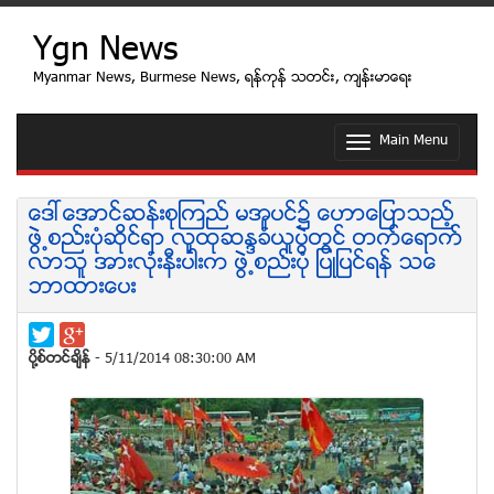
Ygn News
Myanmar News, Burmese News, ရန္ကုန္ သတင္း, က်န္းမာေရး
Main Menu
T
o
g
g
ေဒၚေအာင္ဆန္းစုၾကည္ မအူပင္၌ ေဟာေျပာသည့္
l
ဖြဲ႕စည္းပုံဆုိင္ရာ လူထုဆႏၵခံယူပြဲတြင္ တက္ေရာက္
e
လာသူ အားလုံးနီးပါးက ဖြဲ႕စည္းပုံ ျပဳျပင္ရန္ သေ
n
ဘာထားေပး
a
v
i
g
ပုိ႔စ္တင္ခ်ိန္
- 5/11/2014 08:30:00 AM
a
t
i
o
n