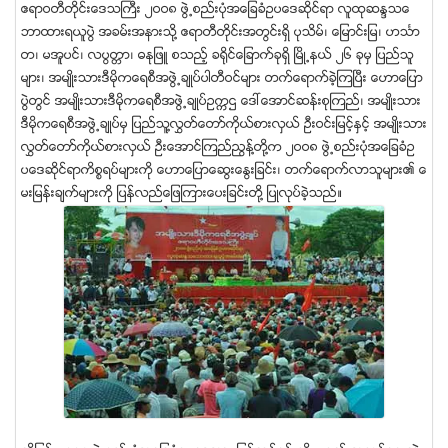
ဧရာဝတီတုိင္းေဒသႀကီး ၂ဝဝ၈ ဖြဲ႕စည္းပုံအေျခခံဥပေဒဆုိင္ရာ လူထုဆႏၵသေ
ဘာထားရယူပြဲ အခမ္းအနားသို႔ ဧရာတီတုိင္းအတြင္းရွိ ပုသိမ္၊ ေျမာင္းျမ၊ ဟသၤာ
တ၊ မအူပင္၊ လပြတၱာ၊ ဓႏုျဖဴ စသည့္ ခ႐ုိင္ေျခာက္ခုရွိ ၿမိဳ႕နယ္ ၂၆ ခုမွ ျပည္သူ
မ်ား၊ အမ်ဳိးသားဒီမုိကေရစီအဖြဲ႕ခ်ဳပ္ပါတီဝင္မ်ား တက္ေရာက္ခဲ့ၾကၿပီး ေဟာေျပာ
ပြဲတြင္ အမ်ဳိးသားဒီမုိကေရစီအဖြဲ႕ခ်ဳပ္ဥကၠဌ ေဒၚေအာင္ဆန္းစုၾကည္၊ အမ်ဳိးသား
ဒီမုိကေရစီအဖြဲ႕ခ်ဳပ္မွ ျပည္သူ႔လႊတ္ေတာ္ကုိယ္စားလွယ္ ဦးဝင္းျမင့္ႏွင့္ အမ်ဳိးသား
လႊတ္ေတာ္ကုိယ္စားလွယ္ ဦးေအာင္ၾကည္ညြန္႔တုိ႔က ၂ဝဝ၈ ဖြဲ႕စည္းပုံအေျခခံဥ
ပေဒဆုိင္ရာကိစၥရပ္မ်ားကို ေဟာေျပာေဆြးေႏြးျခင္း၊ တက္ေရာက္လာသူမ်ား၏ ေ
မးျမန္းခ်က္မ်ားကို ျပန္လည္ေျဖၾကားေပးျခင္းတို႔ ျပဳလုပ္ခဲ့သည္။