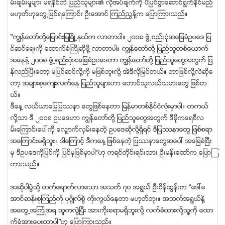
မ္းခ်မ္းမႈမ်ား မရႏုိင္ဘဲ ျပည္သူမ်ား၏ လုိအပ္ခ်က္ကို ပီျပင္စြာေဆာင္ရြက္ႏိုင္မည္
မဟုတ္ဟုေတြ႕ျမင္ရေၾကာင္း ဦးေအာင္ ၾကည္ၫြန္႔က ေျပာၾကားသည္။
“ကြ်န္ေတာ္တုိ႔ေျမာင္းျမၿမိဳ႕နယ္က လာတာပါ။ ၂ဝဝ၈ ဖြဲ႕စည္းပုံအေျခခံဥပေဒ ျပ
င္ဆင္ေရးကို ေထာက္ခံႀကိဳဆုိဖုိ႔ လာတာပါ။ ကြ်န္ေတာ္တုိ႔ ျပည္သူတစ္ေယာက္
အေနနဲ႔ ၂ဝဝ၈ ဖြဲ႕စည္းပုံအေျခခံဥပေဒဟာ ကြ်န္ေတာ္တုိ႔ ျပည္သူေတြအတြက္ ျပ
န္လည္ၿပီးေတာ့ မျပင္ဆင္လုိ႔ကို မျဖစ္ဘူးလုိ႔ အဲဒီလုိျမင္တယ္။ ဘာျဖစ္လုိ႔လဲဆုိေ
တာ့ အမ်ားစုေက်းလက္ေန ျပည္သူမ်ားဟာ ေတာင္သူလယ္သမားေတြ ျဖစ္တ
ယ္။
ဒီေန႔ လယ္ယာေျမျပႆနာ ေတြျဖစ္ေနတာ ျမန္မာတစ္ႏုိင္ငံလုံးမွာပါ။ တကယ္
လုိ႔သာ ဒီ ၂ဝဝ၈ ဥပေဒဟာ ကြ်န္ေတာ္တုိ႔ ျပည္သူေတြအတြက္ ဒီမုိကေရစီလ
မ္းေၾကာင္းေပၚကို ေလွ်ာက္လွမ္းေနတဲ့ ဥပေဒဆုိလုိ႔ရွိရင္ ဒီျပႆနာေတြ ျဖစ္စရာ
အေၾကာင္းမရွိဘူး။ ဒါေၾကာင့္ ဒီကေန႔ ျဖစ္ေနတဲ့ ျပႆနာေတြအေပၚ အေျခခံၿပီး
မွ ဒီဥပေဒကိုျပင္ကို ျပင္မွျဖစ္မွာပါ”ဟု ကရင္တုိင္းရင္းသား ဦးမန္းေထာ္က ေျပာၾ
ကားသည္။
အဆိုပါပြဲသို႔ တက္ေရာက္လာေသာ အသက္ ၇ဝ အရြယ္ ဦးစိန္ထြန္းက “ေဒၚေ
အာင္ဆန္းစုၾကည္ကို ပုဂၢိဳလ္စြဲ ကိုးကြယ္ေနတာ မဟုတ္ဘူး။ အသက္အရြယ္နဲ႔
အေတြ႕အၾကံဳအရ သူကလြဲၿပီး အားကိုးစရာမရွိဘူးလို႔ လက္ခံထားလို႔သူ႔ကို ေထာ
က္ခံအားေပးတာပါ”ဟု ေျပာၾကားသည္။