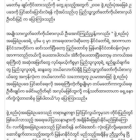
မေတာ္မွ ခ်ဳပ္ကုိင္ထားသည္ကို ေတြ႕ရသည့္အတြက္ ၂ဝဝ၈ ဖြဲ႕စည္းပုံအေျခခံ ဥ
ပေဒကို ျပင္ဆင္ေျပာင္းလဲရန္ လုိအပ္သည္ဟု ျပည္သူ႔လႊတ္ေတာ္ကုိယ္စားလွယ္
ဦးဝင္းျမင့္ က ေျပာၾကားသည္။
အမ်ဳိးသားလႊတ္ေတာ္ကုိယ္စားလွယ္ ဦးေအာင္ၾကည္ၫြန္႔ကလည္း “ ဖြဲ႕စည္းပုံ
အေျခခံဥပေဒရဲ႕ ပုဒ္မ ၄ မွာ ဘာေရးထားလဲဆုိေတာ့ ႏုိင္ငံေတာ္ရဲ႕ အာဏာဟာ
ႏုိင္ငံသားတုိင္းက ဆင္းသက္ၿပီးေတာ့ ျပည္ေထာင္စု ျမန္မာႏုိင္ငံတစ္ဝန္းလုံးမွာ
အာဏာတည္တယ္လုိ႔ ေပးထားပါတယ္။ အဲဒီလုိေပးထားၿပီးေတာ့မွ တကယ္အေ
ရးႀကီးတဲ့ အဆုံးအျဖတ္ေတြ လုပ္ရမယ့္ကိစၥမွာ ျပည္သူလူထုရဲ႕ ရည္ရြယ္ခ်က္ေ
တြ ျပည္သူလူထုရဲ႕ ဆႏၵေတြ ဘယ္ေလာက္ပဲရွိရွိ ျပည္သူ႔လႊတ္ေတာ္ကုိယ္စားလွ
ယ္ေတြ အကုန္လုံးက ဘယ္ေလာက္ပဲ သေဘာတူတူ ဥပမာအားျဖင့္ ဖြဲ႕စည္းပုံ
အေျခခံဥပေဒ ျပင္ဆင္ေရးလုိ အေရးႀကီးတဲ့ကိစၥမ်ဳိးမွာ တပ္မေတာ္ကာကြယ္ေရး
ဦးစီးခ်ဳပ္က ေခါင္းမညိတ္ရင္ အလုပ္မျဖစ္ဘူးလုိ႔ ကန္႔သတ္ထားတာဟာ ေရွ႕ေနာ
က္ကြဲလြဲတာတစ္ခု ျဖစ္ပါတယ္”ဟု ေျပာၾကားသည္။
ဖြဲ႕စည္းပုံအေျခခံဥပေဒသည္ တရားမွ်တစြာ ျပင္ျပင္လြယ္ကူမွသာ တုိင္းျပည္တြင္
ျဖစ္ေပၚလာသည့္ အေရးေပၚျပႆနာမ်ားကို အခ်ိန္မီေျဖရွင္းႏုိင္မည္ျဖစ္ေၾကာ
င္း၊ လက္ရွိအေျခခံဥပေဒသည္ ျပင္ဆင္ရန္ ခက္ခဲေအာင္၊ လုံးဝျပင္လို႔မရေအာင္
ေဆာင္ရြက္ထားသည့္အတြက္ ျမန္မာႏုိင္ငံတြင္ မည္သည့္အခ်ိန္္မွ ညီၫြတ္မႈ ၿငိ