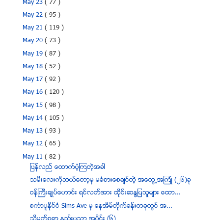
May 23
( 77 )
May 22
( 95 )
May 21
( 119 )
May 20
( 73 )
May 19
( 87 )
May 18
( 52 )
May 17
( 92 )
May 16
( 120 )
May 15
( 98 )
May 14
( 105 )
May 13
( 93 )
May 12
( 65 )
May 11
( 82 )
့ျပန္လည္ ေထာက္ပံ့ၾကတဲ့အခါ
သမီးေလးကိုဘယ္ေတာ့မွ မခံစားေစခ်င္တဲ့ အေတြ႕အၾကံဳ (၂၆)ခု
ဝန္ႀကီးခ်ဳပ္ေဟာင္း ရင္လတ္အား ထိုင္းဆႏၵျပသူမ်ား ေထာ...
စကၤာပူႏိုင္ငံ Sims Ave မွ ေနအိမ္တိုက္ခန္းတခုတြင္ အ...
သိမွတ္စရာ နည္းပညာ အပိုင္း (၆)