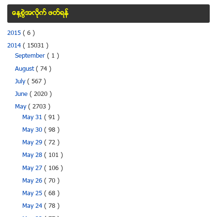
ေန႔စြဲအလိုက္ ဖတ္ရန္
2015
( 6 )
2014
( 15031 )
September
( 1 )
August
( 74 )
July
( 567 )
June
( 2020 )
May
( 2703 )
May 31
( 91 )
May 30
( 98 )
May 29
( 72 )
May 28
( 101 )
May 27
( 106 )
May 26
( 70 )
May 25
( 68 )
May 24
( 78 )