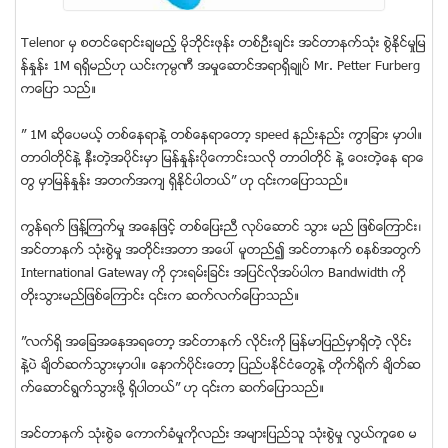
Telenor မွ စတင္ေရာင္းခ်မည့္ မိုဘိုင္းဖုန္း တစ္ဦးခ်င္း အင္တာနက္သံုး စဲြႏုိင္မႈျမ
န္ႏႈန္း 1M ရရိွမည္ဟု ယင္းကုမၸဏီ အမႈေဆာင္အရာရိွခ်ဳပ္ Mr. Petter Furberg
ကေျပာ သည္။
” 1M ဆိုေပမယ့္ တစ္ေနရာနဲ႔ တစ္ေနရာေတာ့ speed နည္းနည္း ကြာျခား မွာပါ။
တာဝါတုိင္နဲ႔ နီးတဲ့အပိုင္းမွာ ျမန္ႏႈန္းပိုေကာင္းသလို တာဝါတုိင္ နဲ႔ ေဝးတဲ့ေန ရာေ
တြ မွာျမန္ႏႈန္း အတက္အက် ရွိႏုိင္ပါတယ္” ဟု ၎ကေျပာသည္။
ကြန္ရက္ ျဖန္႔ၾကက္မႈ အေနျဖင့္ တစ္ေျပးညီ လုပ္ေဆာင္ သြား မည္ ျဖစ္ေၾကာင္း၊
အင္တာနက္ သံုးစဲြမႈ အတုိင္းအတာ အေပၚ မူတည္၍ အင္တာနက္ စနစ္အတြက္
International Gateway ကို ငွားရမ္းျခင္း အျပင္လိုအပ္ပါက Bandwidth ကို
တုိးသြားမည္ျဖစ္ေၾကာင္း ၎က ဆက္လက္ေျပာသည္။
”လက္ရိွ အေျခအေနအရေတာ့ အင္တာနက္ လုိင္းကို ျမန္မာျပည္မွာရိွတဲ့ လိုင္း
နဲ႔ပဲ ခ်ိတ္ဆက္သြားမွာပါ။ ေနာက္ပိုင္းေတာ့ ျပည္ပႏုိင္ငံေတြနဲ႔ တုိက္႐ိုက္ ခ်ိတ္ဆ
က္ေဆာင္ရြက္သြားဖို႔ ရိွပါတယ္” ဟု ၎က ဆက္ေျပာသည္။
အင္တာနက္ သံုးစဲြခ ေကာက္ခံမႈကိုလည္း အမ်ားျပည္သူ သံုးစဲြမႈ လြယ္ကူေစ မ