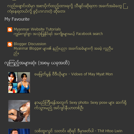
ေရႊေတာင္ၿမဳိ႕နယ္တြင္ ဒုတိယ အႀကိမ္ ေလျပင္း တိုက္ခတ္...
လည္ေခ်ာင္းထဲမွာ အစာပိုက္ထည့္ထားရလုိ႔ သီခ်င္းဆုိရတာ အခက္အခဲေတြ ႀ
သြားၾကမလားကြဲ႕ ခုနစ္မုိင္စခန္းဆီ
ကံဳေနရတယ္လို႔ ဖြင့္ဟလာတဲ့ ဆုိေတး
ျမန္မာ့ သစ္အလံုးလိုက္တင္ပုိ႔မႈ ၃ လ ခန္႔ ခြင့္ျပဳေပ...
My Favourite
ကမာၻ႕ဖလားေဘာလံုးတည္ေဆာက္စဥ္ အလုပ္သမားမ်ား ေသဆံုးမႈ...
Myanmar Website Tutorials
ပူေဇာ္ျခင္းသည္ လာဘ္တစ္ပါး
ကၽြမ္းက်င္စြာ အသုံးျပဳႏုိင္ရင္ အက်ိဳးမ်ားမယ့္ Facebook search
ဖိုးလျပည့္၏ ဆရာဟု နာမည္ထြက္ေနသူ လက္ေရြးစင္ေဟာင္း ဥ...
Blogger Discussion
ဒီလိုလူငယ္ေလးေတြ အမ်ားၾကီးလိုပါတယ္
Myanmar Blogger မ်ား၏ နည္းပညာ အခက္အခဲမ်ားကုိ အခမဲ့ ကူညီမ
ည္။
သက္ေသခံအတုမ်ားျဖင့္ တင္ျပခဲ့သည့္အမႈ တရား႐ံုး အႏုိင...
လူၾကည့္အမ်ားဆုံး (အစမွ ယခုအထိ)
ေရြးေကာက္ပြဲ ကာလ မဲဆြယ္ခြင့္ NLD ေမးျမန္းမႈကုိ ေကာ...
ပြဲလန့္တုန္း ဖ်ာခင္းသြားတဲ့ ျပည္ခုိင္ၿဖိဳး ပါတီဟု ...
ေမျမတ္မြန္ ဗီဒီယုိမ်ား - Vidoes of May Myat Mon
ျမတ္ေသာေမာင္ နဲ႔ အဆင္ေျပမယ့္ သူကို လက္တြဲဖုိ႔ စဥ္း...
မန္ခ်က္စတာ ယူႏုိက္တက္အသင္း၏ တန္ေၾကး က်ဆင္းသြား
ျပန္ေပးဆဲြခံ ေက်ာင္းသူ ၂၀၀ ကို ရေအာင္ျပန္ကယ္မည္ဟု ...
နာမည္ၾကီးရန္အတြက္ Sexy photo၊ Sexy pose မ်ား ဆက္ရို
ေလယာဥ္ေပၚက အိမ္သာထဲတြင္ အမ်ိဳးသားတစ္ဦးႏွင့္ လိင္ဆ...
က္သြားမည္႔ အင္ဂ်င္နီယာတစ္ဦး
ဗင္နီဇြဲလားအစုိးရ ဆန္႔က်င္ေရး ဆႏၵျပပြဲ လုံၿခံဳေရးအ...
အျငင္းပြား ေရျပင္မွာ တ႐ုတ္ အင္အားျပေန၊ ဗီယက္နမ္သေဘ...
အယ္လက္ပိုၿမိဳ႕မွာ အင္အားျပင္း ဗုံးေပါက္ကြဲ စစ္သား ...
သစ္ထူးလြင္ သတင္း ဆုိရင္ ဒီမွာဖတ္ပါ - Thit Htoo Lwin