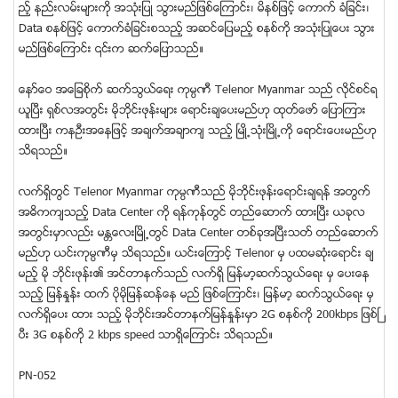
ည့္ နည္းလမ္းမ်ားကုိ အသံုးျပဳ သြားမည္ျဖစ္ေၾကာင္း၊ မိနစ္ျဖင့္ ေကာက္ ခံျခင္း၊
Data စနစ္ျဖင့္ ေကာက္ခံျခင္းစသည့္ အဆင္ေျပမည့္ စနစ္ကို အသံုးျပဳေပး သြား
မည္ျဖစ္ေၾကာင္း ၎က ဆက္ေျပာသည္။
ေနာ္ေဝ အေျခစိုက္ ဆက္သြယ္ေရး ကုမၸဏီ Telenor Myanmar သည္ လုိင္စင္ရ
ယူၿပီး ရွစ္လအတြင္း မုိဘုိင္းဖုန္းမ်ား ေရာင္းခ်ေပးမည္ဟု ထုတ္ေဖာ္ ေျပာၾကား
ထားၿပီး ကနဦးအေနျဖင့္ အခ်က္အခ်ာက် သည့္ ၿမဳိ႕သံုးၿမိဳ႕ကို ေရာင္းေပးမည္ဟု
သိရသည္။
လက္ရိွတြင္ Telenor Myanmar ကုမၸဏီသည္ မိုဘုိင္းဖုန္းေရာင္းခ်ရန္ အတြက္
အဓိကက်သည့္ Data Center ကို ရန္ကုန္တြင္ တည္ေဆာက္ ထားၿပီး ယခုလ
အတြင္းမွာလည္း မႏၲေလးၿမိဳ႕တြင္ Data Center တစ္ခုအၿပီးသတ္ တည္ေဆာက္
မည္ဟု ယင္းကုမၸဏီမွ သိရသည္။ ယင္းေၾကာင့္ Telenor မွ ပထမဆံုးေရာင္း ခ်
မည့္ မုိ ဘုိင္းဖုန္း၏ အင္တာနက္သည္ လက္ရိွ ျမန္မာ့ဆက္သြယ္ေရး မွ ေပးေန
သည့္ ျမန္ႏႈန္း ထက္ ပိုမိုျမန္ဆန္ေန မည္ ျဖစ္ေၾကာင္း၊ ျမန္မာ့ ဆက္သြယ္ေရး မွ
လက္ရိွေပး ထား သည့္ မိုဘုိင္းအင္တာနက္ျမန္ႏႈန္းမွာ 2G စနစ္ကို 200kbps ျဖစ္ၿ
ပီး 3G စနစ္ကို 2 kbps speed သာရိွေၾကာင္း သိရသည္။
PN-052