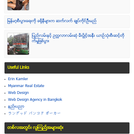
ျမန္မာ့စီးပြားေရးကို ခရိုနီမ်ားက ဆက္လက္ ခ်ဳပ္ကိုင္ဥိီးမည္
ျပည္လမ္းႏွင့္ ဥကၠလာလမ္းဆုံ မီးပြိဳင့္အနီး ယာဥ္သုံးစီးဆင့္တို
က္မႈျဖစ္ပြား
Useful Links
Erin Kamler
Myanmar Real Estate
Web Design
Web Design Agency in Bangkok
နည္းပညာ
ラングッド バンコク ポーカー
တစ္လအတြင္း လူၾကည္႔အမ်ားဆံုး