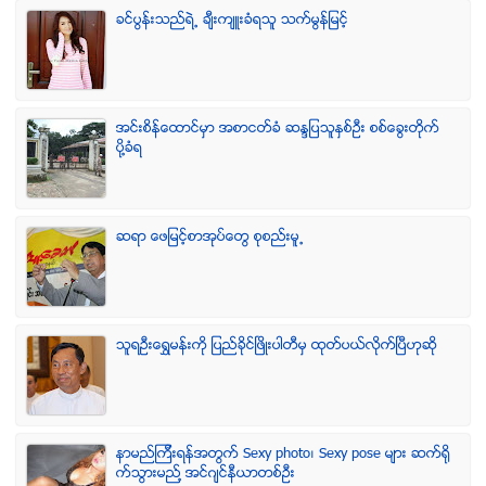
ခင္ပြန္းသည္ရဲ႕ ခ်ီးက်ဴးခံရသူ သက္မြန္ျမင့္
အင္းစိန္ေထာင္မွာ အစာငတ္ခံ ဆႏၵျပသူႏွစ္ဦး စစ္ေခြးတုိက္
ပုိ႔ခံရ
ဆရာ ေဖျမင့္စာအုပ္ေတြ စုစည္းမူ႕
သူရဦးေရႊမန္းကို ျပည္ခိုင္ျဖိဳးပါတီမွ ထုတ္ပယ္လိုက္ျပီဟုဆို
နာမည္ၾကီးရန္အတြက္ Sexy photo၊ Sexy pose မ်ား ဆက္ရို
က္သြားမည္႔ အင္ဂ်င္နီယာတစ္ဦး