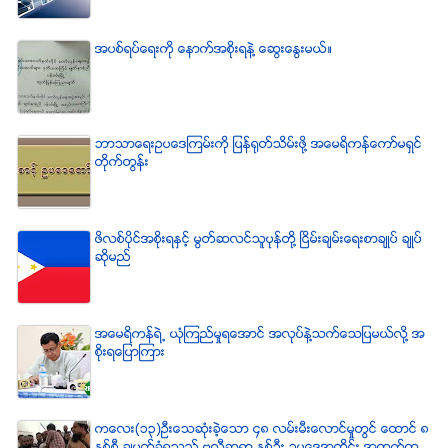
အပစ္ရပ္ေရးကို ေနာက္အစိုးရနဲ႔ ေဆြးေႏြးမယ္။
ဘာသာေရးဥပေဒၾကမ္းကို ျပန္ရုတ္သိမ္းဖို႔ အေမရိကန္ေကာ္မရွင္
တိုက္တြန္း
ဖိလစ္ပိုင္အစိုးရႏွင့္ မြတ္ဆလင္သူပုန္တို႔ ၿငိမ္းခ်မ္းေရးစာခ်ဳပ္ ခ်ဳပ္
ဆိုမည္
အေမရိကန္ရဲ႕ ယံုၾကည္မႈရေအာင္ အလုပ္နဲ႔သက္ေသျပမယ္လုိ႔ အ
စုိးရေျပာၾကား
ကေလး(၁၃)ဦးေသဆံုးခဲ့ေသာ ၄၈ လမ္းမီးေလာင္မႈတြင္ ေထာင္ ၈
ႏွစ္စီ ခ်မွတ္ခံရသည့္ ဗလီဆရာ ႏွစ္ဦး ဥပေဒအတိုင္း အထက္တ