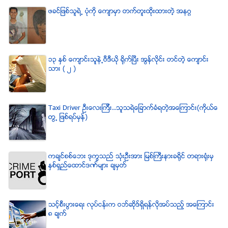
ဖခင္ျဖစ္သူရဲ႕ ပံုကို ေက်ာမွာ တက္တူးထိုးထားတဲ့ အနဂၢ
၁၃ ႏွစ္ ေက်ာင္းသူနဲ႕ဗီဒီယို ရိုက္ျပီး အြန္လိုင္း တင္တဲ့ ေက်ာင္း
သား ( ၂ )
Taxi Driver ဦးေလးၾကီး..သူသရဲေျခာက္ခံရတဲ့အေၾကာင္း(ကိုယ္ေ
တြ႕ ျဖစ္ရပ္မွန္)
ကခ်င္စစ္ေဘး ဒုကၡသည္ သံုးဦးအား ျမစ္ႀကီးနားခရိုင္ တရားရံုးမွ
ႏွစ္ရွည္ေထာင္ဒဏ္မ်ား ခ်မွတ္
သင့္စီးပြားေရး လုပ္ငန္းက ဝဘ္ဆိုဒ္ရွိရန္လိုအပ္သည့္ အေၾကာင္း
၈ ခ်က္