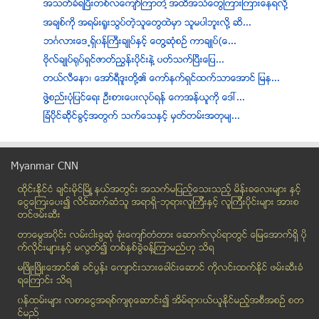
အသတ္ခံရၿပီးတစ္လေက်ာ္ႀကာတဲ႔ အထိအသံေတြႀကားႀကားေနရလို႔
အခ်စ္ကို အရမ္းရူးသြပ္တဲ့သူေတြထဲမွာ သူမပါဘူးလုိ႔ ဆိ...
ဘဂၤလားေဒ႕ရွ္၀န္ႀကီးခ်ဳပ္ႏွင့္ ေတြ႔ဆံုစဥ္ ကာခ်ဳပ္(ေ...
ဗိုလ္ခ်ဳပ္႐ုပ္ရွင္ဇာတ္ၫႊန္းပိုင္းနဲ႔ ပတ္သက္ၿပီးေျပ...
တယ္လီေနာ၊ ေအာ္ရီဒူးတို႔၏ ေကာ္နက္ရွင္ထက္သာေအာင္ ျမန...
ဖြဲ႔စည္းပံုျပင္ေရး ဦးစားေပးလုပ္ရန္ ေကအန္ယူကုိ ေဒၚ...
ျခံပို္င္ဆို္င္ခြင့္အတြက္ သက္ေသႏွင့္ မွတ္တမ္းအတုမ်...
မင္းသားရဲ႕ ပါး၊ ႏႈတ္ခမ္း၊ နားနဲ႔ ရင္ဘတ္ကို နမ္းရမည...
ဆႏၵျပသမားေတြကို ထိုင္္းရဲႏွိမ္နင္း
Myanmar CNN
ရခိုင္ျပည္နယ္တ၀န္း မီးထိန္ထိန္လင္းေတာ့မည္
ထိုင္းနို္င္ငံ ခ်င္းမိုင္ျမိဳ ့နယ္အတြင္း အသက္မျပည့္ေသးသည့္ မိန္းခေလးမ်ား နွင့္
ျမန္မာႏိုင္ငံတြင္ Western Union မွ ေငြလႊဲေအးဂ်င့္ေ...
ေငြေၾကးေပး၍ လိင္ဆက္ဆံသူ အရာရွိ-ဘုရားလူၾကီးနွင့္ လူၾကီးပိုင္းမ်ား အားစ
PepsiCo ေစ်းကြက္ျမႇင့္တင္ရန္ စက္႐ုံမ်ား တုိးခ်ဲ႕မည္
တင္ဖမ္းဆီး
ဂ်ပန္ႏိုင္ငံ၊ တိုက်ိဳဖက္ရွင္ရွိဳးပြဲမွာ ေမာ္ဒယ္ေတြ...
တာေမြအ၀ိုင္း လမ္းငါးခြဆံု ခံုးေက်ာ္တံတား ေဆာက္လုပ္ရာတြင္ ေျမေအာက္ရွိ ပို
ဆိုရွယ္နက္ခ္၀က္ေပၚမွာ စိတ္ပ်က္စရာအေကာင္းဆံုးလို႔ သ...
က္လိုင္းမ်ားႏွင့္ မလြတ္၍ တစ္ႏွစ္ခြဲခန္႔ၾကာမည္ဟု သိရ
တန္ဖိုး အလယ္ အလတ္ပိုင္းေတြ ပိုသြက္လက္ႏိုင္တဲ့ အိမ္...
မၿဖိဳးၿဖိဳးေအာင္၏ ခင္ပြန္း ေက်ာင္းသားေခါင္းေဆာင္ ကိုလင္းထက္ႏိုင္ ဖမ္းဆီးခံ
ရေၾကာင္း သိရ
လူသားစား ညီအစ္ကိုက ေထာင္က ေကၽြးသည့္ အစားအစာမ်ားကို...
၀န္ထမ္းမ်ား လစာေငြအရစ္က်စုေဆာင္း၍ အိမ္ရာ၀ယ္ယူႏုိင္မည့္အစီအစဥ္ စတ
ပုလဲ - ဂန္႔ေဂါလမ္း ကားေမွာက္ တစ္ဦးေသ ၊ (၂၃) ဦးဒဏ...
င္မည္