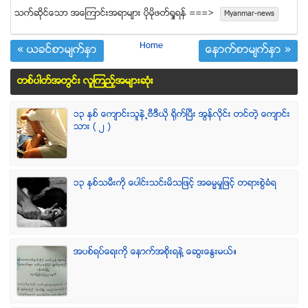
သက္ဆုိင္ေသာ အေၾကာင္းအရာမ်ား ပုိမုိဖတ္ရႈရန္ ===>
Myanmar-news
Home
« ယခင္စာမ်က္ႏွာ
ေနာက္စာမ်က္ႏွာ »
တစ္ပါတ္အတြင္း လူၾကည့္အမ်ားဆံုး
၁၃ ႏွစ္ ေက်ာင္းသူနဲ႕ဗီဒီယို ရိုက္ျပီး အြန္လိုင္း တင္တဲ့ ေက်ာင္း
သား ( ၂ )
၁၃ ႏွစ္သမီးကို ေပါင္းသင္းမိသျဖင့္ အဓမၼမႈျဖင့္ တရားစြဲခံရ
အပစ္ရပ္ေရးကို ေနာက္အစိုးရနဲ႔ ေဆြးေႏြးမယ္။