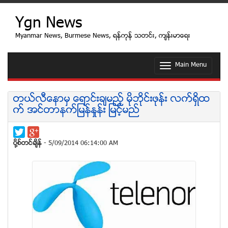
Ygn News
Myanmar News, Burmese News, ရန္ကုန္ သတင္း, က်န္းမာေရး
Main Menu
T
o
g
g
တယ္လီေနာမွ ေရာင္းခ်မည့္ မိုဘုိင္းဖုန္း လက္ရိွထ
l
က္ အင္တာနက္ျမန္ႏႈန္း ျမင့္မည္
e
n
a
v
ပုိ႔စ္တင္ခ်ိန္
- 5/09/2014 06:14:00 AM
i
g
a
t
i
o
n