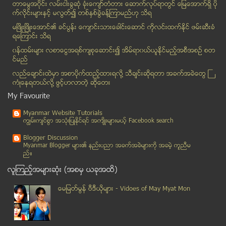
တာေမြအ၀ိုင္း လမ္းငါးခြဆံု ခံုးေက်ာ္တံတား ေဆာက္လုပ္ရာတြင္ ေျမေအာက္ရွိ ပို
ဆိုရွယ္နက္ခ္၀က္ေပၚမွာ စိတ္ပ်က္စရာအေကာင္းဆံုးလို႔ သ...
က္လိုင္းမ်ားႏွင့္ မလြတ္၍ တစ္ႏွစ္ခြဲခန္႔ၾကာမည္ဟု သိရ
တန္ဖိုး အလယ္ အလတ္ပိုင္းေတြ ပိုသြက္လက္ႏိုင္တဲ့ အိမ္...
မၿဖိဳးၿဖိဳးေအာင္၏ ခင္ပြန္း ေက်ာင္းသားေခါင္းေဆာင္ ကိုလင္းထက္ႏိုင္ ဖမ္းဆီးခံ
ရေၾကာင္း သိရ
လူသားစား ညီအစ္ကိုက ေထာင္က ေကၽြးသည့္ အစားအစာမ်ားကို...
၀န္ထမ္းမ်ား လစာေငြအရစ္က်စုေဆာင္း၍ အိမ္ရာ၀ယ္ယူႏုိင္မည့္အစီအစဥ္ စတ
ပုလဲ - ဂန္႔ေဂါလမ္း ကားေမွာက္ တစ္ဦးေသ ၊ (၂၃) ဦးဒဏ...
င္မည္
ေရႊေတာင္ၿမဳိ႕နယ္တြင္ ဒုတိယ အႀကိမ္ ေလျပင္း တိုက္ခတ္...
လည္ေခ်ာင္းထဲမွာ အစာပိုက္ထည့္ထားရလုိ႔ သီခ်င္းဆုိရတာ အခက္အခဲေတြ ႀ
သြားၾကမလားကြဲ႕ ခုနစ္မုိင္စခန္းဆီ
ကံဳေနရတယ္လို႔ ဖြင့္ဟလာတဲ့ ဆုိေတး
ျမန္မာ့ သစ္အလံုးလိုက္တင္ပုိ႔မႈ ၃ လ ခန္႔ ခြင့္ျပဳေပ...
My Favourite
ကမာၻ႕ဖလားေဘာလံုးတည္ေဆာက္စဥ္ အလုပ္သမားမ်ား ေသဆံုးမႈ...
Myanmar Website Tutorials
ပူေဇာ္ျခင္းသည္ လာဘ္တစ္ပါး
ကၽြမ္းက်င္စြာ အသုံးျပဳႏုိင္ရင္ အက်ိဳးမ်ားမယ့္ Facebook search
ဖိုးလျပည့္၏ ဆရာဟု နာမည္ထြက္ေနသူ လက္ေရြးစင္ေဟာင္း ဥ...
Blogger Discussion
ဒီလိုလူငယ္ေလးေတြ အမ်ားၾကီးလိုပါတယ္
Myanmar Blogger မ်ား၏ နည္းပညာ အခက္အခဲမ်ားကုိ အခမဲ့ ကူညီမ
ည္။
သက္ေသခံအတုမ်ားျဖင့္ တင္ျပခဲ့သည့္အမႈ တရား႐ံုး အႏုိင...
လူၾကည့္အမ်ားဆုံး (အစမွ ယခုအထိ)
ေရြးေကာက္ပြဲ ကာလ မဲဆြယ္ခြင့္ NLD ေမးျမန္းမႈကုိ ေကာ...
ပြဲလန့္တုန္း ဖ်ာခင္းသြားတဲ့ ျပည္ခုိင္ၿဖိဳး ပါတီဟု ...
ေမျမတ္မြန္ ဗီဒီယုိမ်ား - Vidoes of May Myat Mon
ျမတ္ေသာေမာင္ နဲ႔ အဆင္ေျပမယ့္ သူကို လက္တြဲဖုိ႔ စဥ္း...
မန္ခ်က္စတာ ယူႏုိက္တက္အသင္း၏ တန္ေၾကး က်ဆင္းသြား
ျပန္ေပးဆဲြခံ ေက်ာင္းသူ ၂၀၀ ကို ရေအာင္ျပန္ကယ္မည္ဟု ...