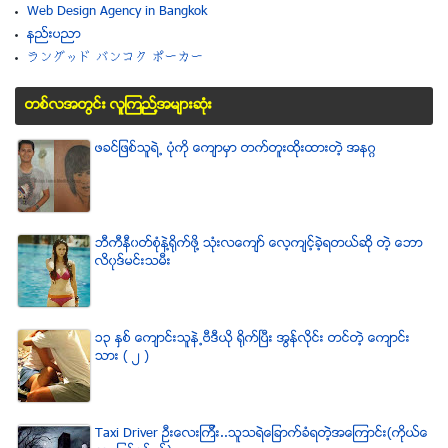
Web Design Agency in Bangkok
နည္းပညာ
ラングッド バンコク ポーカー
တစ္လအတြင္း လူၾကည္႔အမ်ားဆံုး
ဖခင္ျဖစ္သူရဲ႕ ပံုကို ေက်ာမွာ တက္တူးထိုးထားတဲ့ အနဂၢ
ဘီကီနီ၀တ္စံုနဲ႔႐ုိက္ဖို႔ သံုးလေက်ာ္ ေလ့က်င့္ခဲ့ရတယ္ဆို တဲ့ ေဘာ
လိ၀ုဒ္မင္းသမီး
၁၃ ႏွစ္ ေက်ာင္းသူနဲ႕ဗီဒီယို ရိုက္ျပီး အြန္လိုင္း တင္တဲ့ ေက်ာင္း
သား ( ၂ )
Taxi Driver ဦးေလးၾကီး..သူသရဲေျခာက္ခံရတဲ့အေၾကာင္း(ကိုယ္ေ