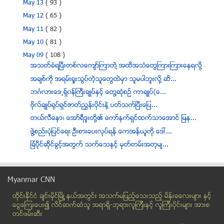
May 13
( 93 )
May 12
( 65 )
May 11
( 82 )
May 10
( 81 )
May 09
( 108 )
အသတ္ခံရၿပီးတစ္လေက်ာ္ႀကာတဲ႔ အထိအသံေတြႀကားႀကားေနရလို႔
အခ်စ္ကို အရမ္းရူးသြပ္တဲ့သူေတြထဲမွာ သူမပါဘူးလုိ႔ ဆိ...
ဘဂၤလားေဒ႕ရွ္၀န္ႀကီးခ်ဳပ္ႏွင့္ ေတြ႔ဆံုစဥ္ ကာခ်ဳပ္(ေ...
ဗိုလ္ခ်ဳပ္႐ုပ္ရွင္ဇာတ္ၫႊန္းပိုင္းနဲ႔ ပတ္သက္ၿပီးေျပ...
တယ္လီေနာ၊ ေအာ္ရီဒူးတို႔၏ ေကာ္နက္ရွင္ထက္သာေအာင္ ျမန...
ဖြဲ႔စည္းပံုျပင္ေရး ဦးစားေပးလုပ္ရန္ ေကအန္ယူကုိ ေဒၚ...
ျခံပို္င္ဆို္င္ခြင့္အတြက္ သက္ေသႏွင့္ မွတ္တမ္းအတုမ်...
မင္းသားရဲ႕ ပါး၊ ႏႈတ္ခမ္း၊ နားနဲ႔ ရင္ဘတ္ကို နမ္းရမည...
ဆႏၵျပသမားေတြကို ထိုင္္းရဲႏွိမ္နင္း
Myanmar CNN
ရခိုင္ျပည္နယ္တ၀န္း မီးထိန္ထိန္လင္းေတာ့မည္
ထိုင္းနို္င္ငံ ခ်င္းမိုင္ျမိဳ ့နယ္အတြင္း အသက္မျပည့္ေသးသည့္ မိန္းခေလးမ်ား နွင့္
ျမန္မာႏိုင္ငံတြင္ Western Union မွ ေငြလႊဲေအးဂ်င့္ေ...
ေငြေၾကးေပး၍ လိင္ဆက္ဆံသူ အရာရွိ-ဘုရားလူၾကီးနွင့္ လူၾကီးပိုင္းမ်ား အားစ
PepsiCo ေစ်းကြက္ျမႇင့္တင္ရန္ စက္႐ုံမ်ား တုိးခ်ဲ႕မည္
တင္ဖမ္းဆီး
ဂ်ပန္ႏိုင္ငံ၊ တိုက်ိဳဖက္ရွင္ရွိဳးပြဲမွာ ေမာ္ဒယ္ေတြ...