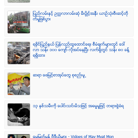
ျပည္လမ္းႏွင့္ ဥကၠလာလမ္းဆုံ မီးပြိဳင့္အနီး ယာဥ္သုံးစီးဆင့္တို
က္မႈျဖစ္ပြား
ရခုိင္ျပည္နယ္ ျပန္လည္ထူေထာင္ေရး စီမံခ်က္မ်ားတြင္ ေဒၚ
လာ သန္း ၁၀၀ ေက်ာ္ လုိအပ္ေနၿပီး လက္ရွိတြင္ သန္း ၈၀ ခန္႔
ရရွိထား
ဆရာ ေဖျမင့္စာအုပ္ေတြ စုစည္းမူ႕
၁၃ ႏွစ္သမီးကို ေပါင္းသင္းမိသျဖင့္ အဓမၼမႈျဖင့္ တရားစြဲခံရ
ေမျမတ္မြန္ ဗီဒီယုိမ်ား - Vidoes of May Myat Mon