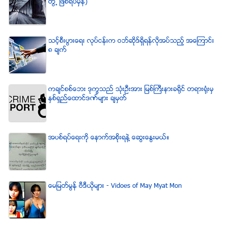
တြ႕ ျဖစ္ရပ္မွန္)
သင့္စီးပြားေရး လုပ္ငန္းက ဝဘ္ဆိုဒ္ရွိရန္လိုအပ္သည့္ အေၾကာင္း
၈ ခ်က္
ကခ်င္စစ္ေဘး ဒုကၡသည္ သံုးဦးအား ျမစ္ႀကီးနားခရိုင္ တရားရံုးမွ
ႏွစ္ရွည္ေထာင္ဒဏ္မ်ား ခ်မွတ္
အပစ္ရပ္ေရးကို ေနာက္အစိုးရနဲ႔ ေဆြးေႏြးမယ္။
ေမျမတ္မြန္ ဗီဒီယုိမ်ား - Vidoes of May Myat Mon