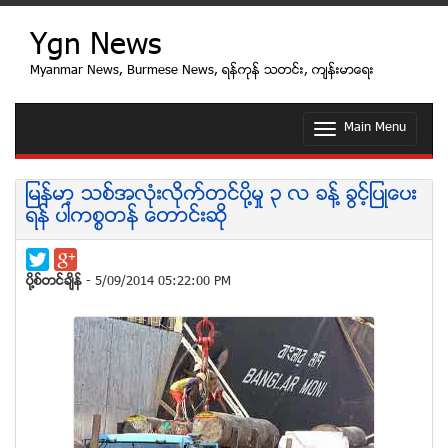
Ygn News
Myanmar News, Burmese News, ရန္ကုန္ သတင္း, က်န္းမာေရး
Main Menu
T
o
g
g
ျမန္မာ့ သစ္အလံုးလိုက္တင္ပုိ႔မႈ ၃ လ ခန္႔ ခြင့္ျပဳေပး
l
ရန္ ပါကစၥတန္ ေတာင္းဆို
e
n
a
v
ပုိ႔စ္တင္ခ်ိန္
- 5/09/2014 05:22:00 PM
i
g
a
t
i
o
n