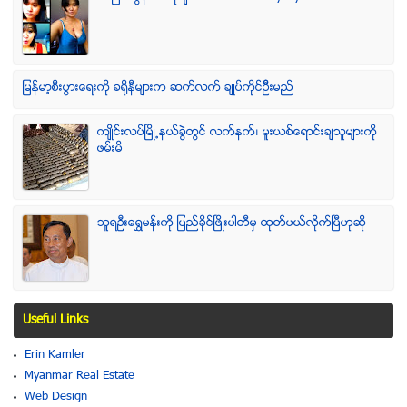
ျမန္မာ့စီးပြားေရးကို ခရိုနီမ်ားက ဆက္လက္ ခ်ဳပ္ကိုင္ဥိီးမည္
က်ဳိင္းလပ္ၿမိဳ႕နယ္ခြဲတြင္ လက္နက္၊ မူးယစ္ေရာင္းခ်သူမ်ားကို
ဖမ္းမိ
သူရဦးေရႊမန္းကို ျပည္ခိုင္ျဖိဳးပါတီမွ ထုတ္ပယ္လိုက္ျပီဟုဆို
Useful Links
Erin Kamler
Myanmar Real Estate
Web Design