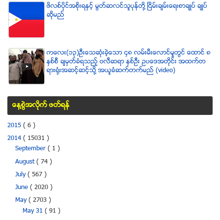
ဖိလစ္ပိုင္အစိုးရႏွင့္ မြတ္ဆလင္သူပုန္တို႔ ၿငိမ္းခ်မ္းေရးစာခ်ဳပ္ ခ်ဳပ္
ဆိုမည္
ကေလး(၁၃)ဦးေသဆံုးခဲ့ေသာ ၄၈ လမ္းမီးေလာင္မႈတြင္ ေထာင္ ၈
ႏွစ္စီ ခ်မွတ္ခံရသည့္ ဗလီဆရာ ႏွစ္ဦး ဥပေဒအတိုင္း အထက္တ
ရားရံုးအဆင့္ဆင့္သို႔ အယူခံဆက္တက္မည္ (video)
ေန႔စြဲအလိုက္ ဖတ္ရန္
2015
( 6 )
2014
( 15031 )
September
( 1 )
August
( 74 )
July
( 567 )
June
( 2020 )
May
( 2703 )
May 31
( 91 )