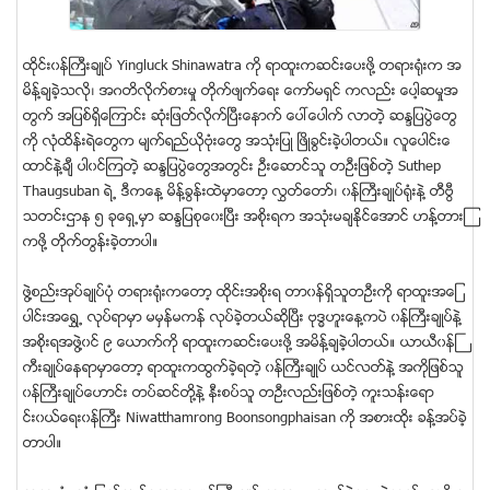
ထုိင္း၀န္ႀကီးခ်ဳပ္ Yingluck Shinawatra ကုိ ရာထူးကဆင္းေပးဖုိ႔ တရား႐ုံးက အ
မိန္႔ခ်ခဲ့သလုိ၊ အဂတိလုိက္စားမႈ တုိက္ဖ်က္ေရး ေကာ္မရွင္ ကလည္း ေပါ့ဆမႈအ
တြက္ အျပစ္ရွိေၾကာင္း ဆုံးျဖတ္လုိက္ၿပီးေနာက္ ေပၚေပါက္ လာတဲ့ ဆႏၵျပပဲြေတြ
ကုိ လုံထိန္းရဲေတြက မ်က္ရည္ယုိဗုံးေတြ အသုံးျပဳ ၿဖိဳခြင္းခဲ့ပါတယ္။ လူေပါင္းေ
ထာင္နဲ႔ခ်ီ ပါ၀င္ၾကတဲ့ ဆႏၵျပပဲြေတြအတြင္း ဦးေဆာင္သူ တဦးျဖစ္တဲ့ Suthep
Thaugsuban ရဲ႕ ဒီကေန႔ မိန္႔ခြန္းထဲမွာေတာ့ လႊတ္ေတာ္၊ ၀န္ႀကီးခ်ဳပ္႐ုံးနဲ႔ တီဗီြ
သတင္းဌာန ၅ ခုေရွ႕မွာ ဆႏၵျပစုေ၀းၿပီး အစုိးရက အသုံးမခ်ႏုိင္ေအာင္ ဟန္႔တားၾ
ကဖုိ႔ တုိက္တြန္းခဲ့တာပါ။
ဖဲြ႔စည္းအုပ္ခ်ဳပ္ပုံ တရား႐ုံးကေတာ့ ထုိင္းအစုိးရ တာ၀န္ရွိသူတဦးကုိ ရာထူးအေျ
ပာင္းအေရႊ႕ လုပ္ရာမွာ မမွန္မကန္ လုပ္ခဲ့တယ္ဆုိၿပီး ဗုဒၶဟူးေန႔ကပဲ ၀န္ႀကီးခ်ဳပ္နဲ႔
အစုိးရအဖဲြ႔၀င္ ၉ ေယာက္ကုိ ရာထူးကဆင္းေပးဖုိ႔ အမိန္႔ခ်ခဲ့ပါတယ္။ ယာယီ၀န္ႀ
ကီးခ်ဳပ္ေနရာမွာေတာ့ ရာထူးကထြက္ခဲ့ရတဲ့ ၀န္ႀကီးခ်ဳပ္ ယင္လတ္နဲ႔ အကုိျဖစ္သူ
၀န္ႀကီးခ်ဳပ္ေဟာင္း တပ္ဆင္တုိ႔နဲ႔ နီးစပ္သူ တဦးလည္းျဖစ္တဲ့ ကူးသန္းေရာ
င္း၀ယ္ေရး၀န္ႀကီး Niwatthamrong Boonsongphaisan ကုိ အစားထုိး ခန္႔အပ္ခဲ့
တာပါ။