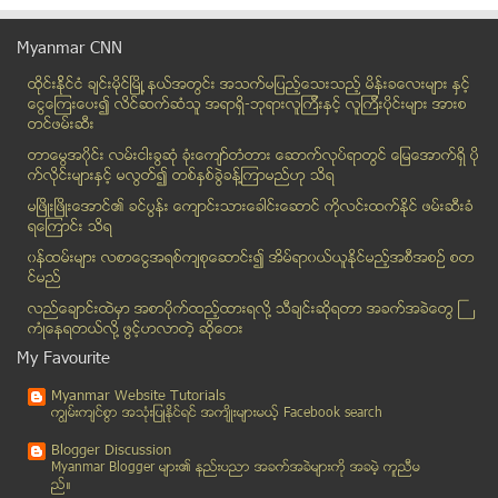
မင္းသားရဲ႕ ပါး၊ ႏႈတ္ခမ္း၊ နားနဲ႔ ရင္ဘတ္ကို နမ္းရမည...
ဆႏၵျပသမားေတြကို ထိုင္္းရဲႏွိမ္နင္း
Myanmar CNN
ရခိုင္ျပည္နယ္တ၀န္း မီးထိန္ထိန္လင္းေတာ့မည္
ထိုင္းနို္င္ငံ ခ်င္းမိုင္ျမိဳ ့နယ္အတြင္း အသက္မျပည့္ေသးသည့္ မိန္းခေလးမ်ား နွင့္
ျမန္မာႏိုင္ငံတြင္ Western Union မွ ေငြလႊဲေအးဂ်င့္ေ...
ေငြေၾကးေပး၍ လိင္ဆက္ဆံသူ အရာရွိ-ဘုရားလူၾကီးနွင့္ လူၾကီးပိုင္းမ်ား အားစ
PepsiCo ေစ်းကြက္ျမႇင့္တင္ရန္ စက္႐ုံမ်ား တုိးခ်ဲ႕မည္
တင္ဖမ္းဆီး
ဂ်ပန္ႏိုင္ငံ၊ တိုက်ိဳဖက္ရွင္ရွိဳးပြဲမွာ ေမာ္ဒယ္ေတြ...
တာေမြအ၀ိုင္း လမ္းငါးခြဆံု ခံုးေက်ာ္တံတား ေဆာက္လုပ္ရာတြင္ ေျမေအာက္ရွိ ပို
ဆိုရွယ္နက္ခ္၀က္ေပၚမွာ စိတ္ပ်က္စရာအေကာင္းဆံုးလို႔ သ...
က္လိုင္းမ်ားႏွင့္ မလြတ္၍ တစ္ႏွစ္ခြဲခန္႔ၾကာမည္ဟု သိရ
တန္ဖိုး အလယ္ အလတ္ပိုင္းေတြ ပိုသြက္လက္ႏိုင္တဲ့ အိမ္...
မၿဖိဳးၿဖိဳးေအာင္၏ ခင္ပြန္း ေက်ာင္းသားေခါင္းေဆာင္ ကိုလင္းထက္ႏိုင္ ဖမ္းဆီးခံ
ရေၾကာင္း သိရ
လူသားစား ညီအစ္ကိုက ေထာင္က ေကၽြးသည့္ အစားအစာမ်ားကို...
၀န္ထမ္းမ်ား လစာေငြအရစ္က်စုေဆာင္း၍ အိမ္ရာ၀ယ္ယူႏုိင္မည့္အစီအစဥ္ စတ
ပုလဲ - ဂန္႔ေဂါလမ္း ကားေမွာက္ တစ္ဦးေသ ၊ (၂၃) ဦးဒဏ...
င္မည္
ေရႊေတာင္ၿမဳိ႕နယ္တြင္ ဒုတိယ အႀကိမ္ ေလျပင္း တိုက္ခတ္...
လည္ေခ်ာင္းထဲမွာ အစာပိုက္ထည့္ထားရလုိ႔ သီခ်င္းဆုိရတာ အခက္အခဲေတြ ႀ
သြားၾကမလားကြဲ႕ ခုနစ္မုိင္စခန္းဆီ
ကံဳေနရတယ္လို႔ ဖြင့္ဟလာတဲ့ ဆုိေတး
ျမန္မာ့ သစ္အလံုးလိုက္တင္ပုိ႔မႈ ၃ လ ခန္႔ ခြင့္ျပဳေပ...
My Favourite
ကမာၻ႕ဖလားေဘာလံုးတည္ေဆာက္စဥ္ အလုပ္သမားမ်ား ေသဆံုးမႈ...
Myanmar Website Tutorials
ပူေဇာ္ျခင္းသည္ လာဘ္တစ္ပါး
ကၽြမ္းက်င္စြာ အသုံးျပဳႏုိင္ရင္ အက်ိဳးမ်ားမယ့္ Facebook search
ဖိုးလျပည့္၏ ဆရာဟု နာမည္ထြက္ေနသူ လက္ေရြးစင္ေဟာင္း ဥ...
Blogger Discussion
ဒီလိုလူငယ္ေလးေတြ အမ်ားၾကီးလိုပါတယ္
Myanmar Blogger မ်ား၏ နည္းပညာ အခက္အခဲမ်ားကုိ အခမဲ့ ကူညီမ
ည္။
သက္ေသခံအတုမ်ားျဖင့္ တင္ျပခဲ့သည့္အမႈ တရား႐ံုး အႏုိင...