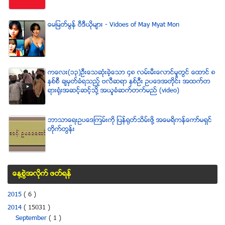
ေမျမတ္မြန္ ဗီဒီယုိမ်ား - Vidoes of May Myat Mon
ကေလး(၁၃)ဦးေသဆံုးခဲ့ေသာ ၄၈ လမ္းမီးေလာင္မႈတြင္ ေထာင္ ၈
ႏွစ္စီ ခ်မွတ္ခံရသည့္ ဗလီဆရာ ႏွစ္ဦး ဥပေဒအတိုင္း အထက္တ
ရားရံုးအဆင့္ဆင့္သို႔ အယူခံဆက္တက္မည္ (video)
ဘာသာေရးဥပေဒၾကမ္းကို ျပန္ရုတ္သိမ္းဖို႔ အေမရိကန္ေကာ္မရွင္
တိုက္တြန္း
ေန႔စြဲအလိုက္ ဖတ္ရန္
2015
( 6 )
2014
( 15031 )
September
( 1 )