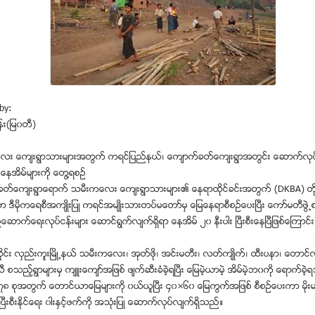
by:
န္း(ျမ၀တီ)
း ေက်းရြာသားမ်ားအတြက္ ကရင္ျပည္နယ္၊ ေက်ာက္ခတ္ေက်းရြာအတြင္း ေဆာက္လုပ္ၿပီ
နအိမ္မ်ားကို ေတြ႔ရစဥ္
တ္ေက်းရြာေရာက္ သမီးကေလး ေက်းရြာသားမ်ား၏ ေနရာထိုင္ခင္းအတြက္ (DKBA) 
ာ ဒီမိုကေရစီအက်ဳိးျပဳ ကရင္အမ်ဳိးသားတပ္မေတာ္မွ ေျမေနရာစီစဥ္ေပးၿပီး ေကာ္မတီဖြ
ဆာက္ေရးလုပ္ငန္းမ်ား ေဆာင္ရြက္လ်က္ရွိရာ ေနအိမ္ ၂၀ နီးပါး ၿပီးစီးေနၿပီျဖစ္ေၾကာ
ိုင္း လွည္းကူးၿမိဳ႕နယ္ သမီးကေလး၊ အုတ္ဖုိ၊ အင္းမတီး၊ လတ္က်ဳိက္၊ ထီးပနာ၊ ေတာင္လု
စသည့္ရြာမ်ားမွ က်ဴးေက်ာ္အျဖစ္ ဖ်က္ဆီးခံခဲ့ရၿပီး ေျမမဲ့ယာမဲ့ အိမ္မဲ့ဘ၀ကို ေရာက္ခဲ့ရ
 ၇၈ စုအတြက္ ေတာင္ယာေျမမ်ားကို ၀ယ္ယူၿပီး ၄၀×၆၀ ေျမကြက္အျဖစ္ စီစဥ္ေပးကာ မိုး
 ၿပီးစီးႏိုင္ေရး ၀ါးႏွင့္ဖက္ကို အသံုးျပဳ ေဆာက္လုပ္လ်က္ရွိသည္။