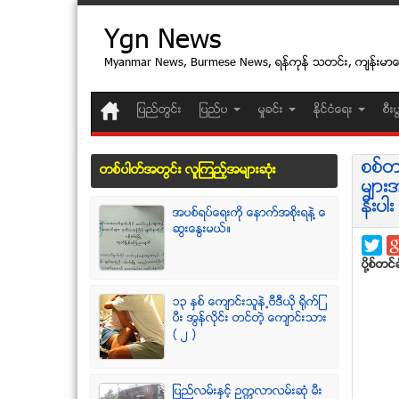
Ygn News
Myanmar News, Burmese News, ရန္ကုန္ သတင္း, က်န္းမာ
ျပည္တြင္း
ျပည္ပ
မႈခင္း
ႏုိင္ငံေရး
စီး
စစ္တ
တစ္ပါတ္အတြင္း လူၾကည့္အမ်ားဆံုး
မ်ား
နီးပါ
အပစ္ရပ္ေရးကို ေနာက္အစိုးရနဲ႔ ေ
ဆြးေႏြးမယ္။
ပုိ႔စ္တင္ခ
၁၃ ႏွစ္ ေက်ာင္းသူနဲ႕ဗီဒီယို ရိုက္ျ
ပီး အြန္လိုင္း တင္တဲ့ ေက်ာင္းသား
( ၂ )
ျပည္လမ္းႏွင့္ ဥကၠလာလမ္းဆုံ မီး