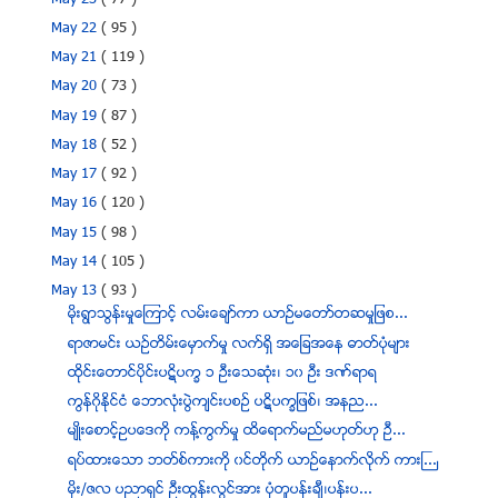
May 22
( 95 )
May 21
( 119 )
May 20
( 73 )
May 19
( 87 )
May 18
( 52 )
May 17
( 92 )
May 16
( 120 )
May 15
( 98 )
May 14
( 105 )
May 13
( 93 )
မိုးရြာသြန္းမႈေၾကာင့္ လမ္းေခ်ာ္ကာ ယာဥ္မေတာ္တဆမႈျဖစ...
ရာဇာမင္း ယဥ္တိမ္းေမွာက္မႈ လက္ရွိ အေျခအေန ဓာတ္ပုံမ်ား
ထုိင္းေတာင္ပုိင္းပဋိပကၡ ၁ ဦးေသဆုံး၊ ၁၀ ဦး ဒဏ္ရာရ
ကြန္ဂုိႏုိင္ငံ ေဘာလုံးပြဲက်င္းပစဥ္ ပဋိပကၡျဖစ္၊ အနည...
မ်ဳိးေစာင့္ဥပေဒကို ကန္႔ကြက္မႈ ထိေရာက္မည္မဟုတ္ဟု ဦ...
ရပ္ထားေသာ ဘတ္စ္ကားကုိ ၀င္တိုက္ ယာဥ္ေနာက္လိုက္ ကားႀ...
မိုး/ဇလ ပညာရွင္ ဦးထြန္းလြင္အား ပံုတူပန္းခ်ီ၊ပန္းပ...