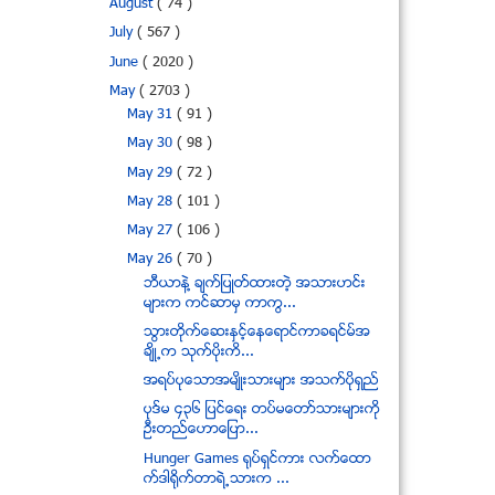
August
( 74 )
July
( 567 )
June
( 2020 )
May
( 2703 )
May 31
( 91 )
May 30
( 98 )
May 29
( 72 )
May 28
( 101 )
May 27
( 106 )
May 26
( 70 )
ဘီယာနဲ႔ ခ်က္ျပဳတ္ထားတဲ့ အသားဟင္း
မ်ားက ကင္ဆာမွ ကာကြ...
သြားတိုက္ေဆးႏွင့္ေနေရာင္ကာခရင္မ္အ
ခ်ိဳ႕က သုက္ပိုးကိ...
အရပ္ပုေသာအမ်ိဳးသားမ်ား အသက္ပိုရွည္
ပုဒ္မ ၄၃၆ ျပင္ေရး တပ္မေတာ္သားမ်ားကို
ဦးတည္ေဟာေျပာ...
Hunger Games ရုပ္ရွင္ကား လက္ေထာ
က္ဒါရိုက္တာရဲ႕သားက ...