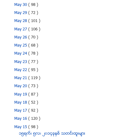
May 30
( 98 )
May 29
( 72 )
May 28
( 101 )
May 27
( 106 )
May 26
( 70 )
May 25
( 68 )
May 24
( 78 )
May 23
( 77 )
May 22
( 95 )
May 21
( 119 )
May 20
( 73 )
May 19
( 87 )
May 18
( 52 )
May 17
( 92 )
May 16
( 120 )
May 15
( 98 )
၁၅ရက္၊ ၅လ၊ ၂၀၁၄ခုႏွစ္ သတင္းထူးမ်ား