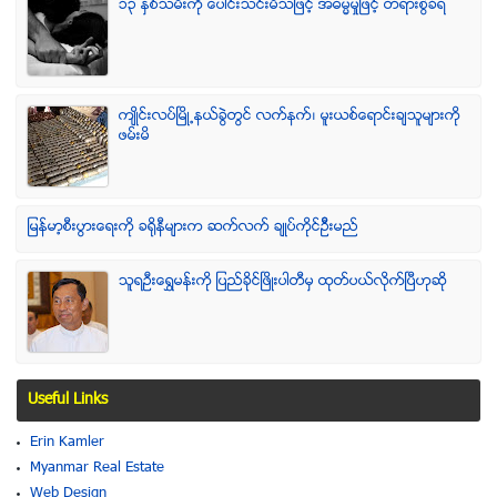
၁၃ ႏွစ္သမီးကို ေပါင္းသင္းမိသျဖင့္ အဓမၼမႈျဖင့္ တရားစြဲခံရ
က်ဳိင္းလပ္ၿမိဳ႕နယ္ခြဲတြင္ လက္နက္၊ မူးယစ္ေရာင္းခ်သူမ်ားကို
ဖမ္းမိ
ျမန္မာ့စီးပြားေရးကို ခရိုနီမ်ားက ဆက္လက္ ခ်ဳပ္ကိုင္ဥိီးမည္
သူရဦးေရႊမန္းကို ျပည္ခိုင္ျဖိဳးပါတီမွ ထုတ္ပယ္လိုက္ျပီဟုဆို
Useful Links
Erin Kamler
Myanmar Real Estate
Web Design