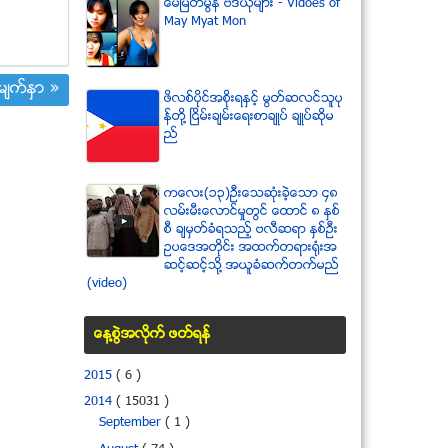
ေမျမတ္မြန္ ဗီဒီယုိမ်ား - Vidoes of
May Myat Mon
်က္ႏွာ »
ဖိလစ္ပိုင္အစိုးရႏွင့္ မြတ္ဆလင္သူပု
န္တို႔ ၿငိမ္းခ်မ္းေရးစာခ်ဳပ္ ခ်ဳပ္ဆိုမ
ည္
ကေလး(၁၃)ဦးေသဆံုးခဲ့ေသာ ၄၈
လမ္းမီးေလာင္မႈတြင္ ေထာင္ ၈ ႏွစ္
စီ ခ်မွတ္ခံရသည့္ ဗလီဆရာ ႏွစ္ဦး
ဥပေဒအတိုင္း အထက္တရားရံုးအ
ဆင့္ဆင့္သို႔ အယူခံဆက္တက္မည္
(video)
ေန႔စြဲအလိုက္ ဖတ္ရန္
2015
( 6 )
2014
( 15031 )
September
( 1 )