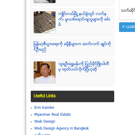
သက္ဆုိင
က်ဳိင္းလပ္ၿမိဳ႕နယ္ခြဲတြင္ လက္န
က္၊ မူးယစ္ေရာင္းခ်သူမ်ားကို ဖမ္း
မိ
« ယခင
ျမန္မာ့စီးပြားေရးကို ခရိုနီမ်ားက ဆက္လက္ ခ်ဳပ္ကို
င္ဥိီးမည္
သူရဦးေရႊမန္းကို ျပည္ခိုင္ျဖိဳးပါတီ
မွ ထုတ္ပယ္လိုက္ျပီဟုဆို
Useful Links
Erin Kamler
Myanmar Real Estate
Web Design
Web Design Agency in Bangkok