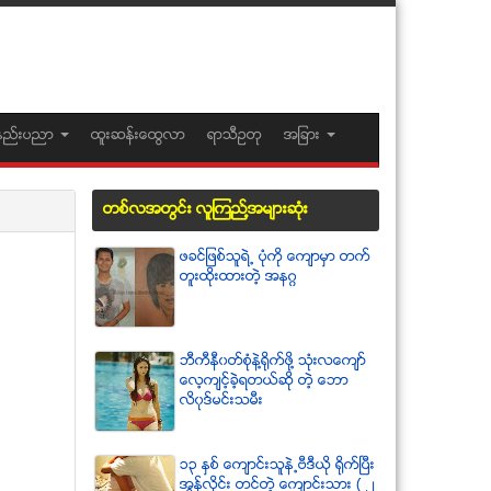
နည္းပညာ
ထူးဆန္းေထြလာ
ရာသီဥတု
အျခား
တစ္လအတြင္း လူၾကည္႔အမ်ားဆံုး
ဖခင္ျဖစ္သူရဲ႕ ပံုကို ေက်ာမွာ တက္
တူးထိုးထားတဲ့ အနဂၢ
ဘီကီနီ၀တ္စံုနဲ႔႐ုိက္ဖို႔ သံုးလေက်ာ္
ေလ့က်င့္ခဲ့ရတယ္ဆို တဲ့ ေဘာ
လိ၀ုဒ္မင္းသမီး
၁၃ ႏွစ္ ေက်ာင္းသူနဲ႕ဗီဒီယို ရိုက္ျပီး
အြန္လိုင္း တင္တဲ့ ေက်ာင္းသား ( ၂