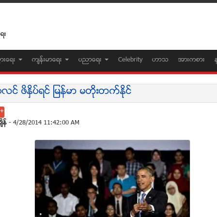
ေရး
ပြားေရး
က်န္းမာေရး
ပညာေရး
Celebrity
ဟာသ
အားကစား
လင္ ဖိႏွိပ္ရင္ ျမန္မာ မတိုးတက္ႏိုင္
်ိန္
- 4/28/2014 11:42:00 AM