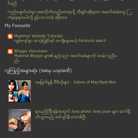
င္မည္
ဇူးျမတ္ထက္၏ ကားမေတာ္တဆမႈသတင္း ေကာလဟာလသာ ျဖစ္ေၾကာ
လည္ေခ်ာင္းထဲမွာ အစာပိုက္ထည့္ထားရလုိ႔ သီခ်င္းဆုိရတာ အခက္အခဲေတြ ႀ
င္...
ကံဳေနရတယ္လို႔ ဖြင့္ဟလာတဲ့ ဆုိေတး
အိႏၵိယေရြးေကာက္ပဲြမွာ ဂူဂ်ရတ္ျပည္နယ္ အုပ္ခ်ဳပ္ေရးမ...
My Favourite
အလုပ္ခြင္မွာ ၀ိတ္မတက္ေစဖို႔အတြက္ နည္းလမ္းေကာင္း (၅...
Myanmar Website Tutorials
ေမာ္ေတာ္ကားမ်ားအေရာင္းစင္တာတြင္ ျပသျခင္းမျပဳမီ တစ္...
ကၽြမ္းက်င္စြာ အသုံးျပဳႏုိင္ရင္ အက်ိဳးမ်ားမယ့္ Facebook search
ျပည္သူက သမင္ဆိုပါက ယာဥ္မေတာ္တဆမႈမ်ားသည္ က်ား . . ...
Blogger Discussion
မံုရြာျမိဳ႕နယ္တြင္ ခရီးသည္တင္မွန္လံုးယာဥ္မ်ားျဖင္႔...
Myanmar Blogger မ်ား၏ နည္းပညာ အခက္အခဲမ်ားကုိ အခမဲ့ ကူညီမ
ည္။
မိုးသက္ေလျပင္းတိုက္ခတ္၍ လူတစ္ဦးေသဆုံးၿပီး ပ်က္စီးဆ...
စက္ပ်က္ေသာ္လည္း စိတ္ဓာတ္မပ်က္ျပားတဲ့ ခ်ီးက်ဴးဖြယ္ ...
လူၾကည့္အမ်ားဆုံး (အစမွ ယခုအထိ)
ကမၻာ့အႀကီးဆုံး ဒိုင္နိုေဆာ ႐ုပ္ႂကြင္း ေတြ႕ရွိ
ေမျမတ္မြန္ ဗီဒီယုိမ်ား - Vidoes of May Myat Mon
Ton ၁၀၀ ေျမသယ္ကားႀကီးမွ ကားေလးအားတက္ႀကိတ္၊ ကားေလးယ...
၅၉ (စ) မျပင္ဆင္ေရး ျပည္ခိုင္ၿဖိဳးပါတီ ဆႏၵျပပြဲတြင္...
အခြန္မေဆာင္သည့္ စီးပြားေရးလုပ္ငန္းမ်ား ပိတ္သိမ္းအေ...
မေလးရွားတြင္ ထိန္းသိမ္းခံထားရေသာ ျမန္မာ လုပ္သားမ်ာ...
နာမည္ၾကီးရန္အတြက္ Sexy photo၊ Sexy pose မ်ား ဆက္ရို
က္သြားမည္႔ အင္ဂ်င္နီယာတစ္ဦး
မ်ိဳးမေအာင္တဲ႔အမ်ိဳသားမ်ား ေသဆံုးမႈအႏၱရာယ္ ႏွစ္ဆ႐ွိ
လာအိုဒုတိယ၀န္ႀကီးခ်ဳပ္ ေလယာဥ္ပ်က္က် ေသဆံုး
ဒီခ်ဳပ္ႏွင့္ ၈၈ တို႔ရဲ႕ ၂၀၀၈ ဖြဲ႔စည္းပုံဥပေဒျပင္ဆင...