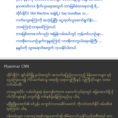
နာဂဇာတ္ကား ရိုက္ကူးေရးအတြက္ တားျမစ္ခံထားရတာမုိ႔ ရိ...
ထိုင္းႏိုင္ငံ Slot Machine အဖြဲ႔ရဲ႕I Say Goodbye သ...
လက္ေသြးေၾကာကို အသုံးျပဳျပီး ေငြထုတ္ယူေဆာင္ရြက္ႏိုင...
ဘာေၾကာင့္သာဓုေခၚၾကတယ္
တားျမစ္ထားေသာ္လည္း အျမန္လမ္းေပၚတြင္ ကုန္တင္ယာဥ္မ်ာ...
လာအုိေလယာဥ္ပ်က္က်မွႈေၾကာင့္ လာအုိကာကြယ္ေရးဝန္ႀကီး ...
နႏြင္းကို သြားေရာဂါအတြက္ ကုသနိုင္ပါတယ္
ေဖာက္ခြဲေရးယမ္းမ်ားတင္ေဆာင္လာသည္႔ (၂၂)ဘီးကား ဆိုင္...
KIA က တပ္သားအျဖစ္ ဖမ္းဆီးခဲ့သူ ၁၈ေယာက္ ျပန္လြတ္လာ
Myanmar CNN
မာနေလးေတာ့ ရွိၾကစမ္းပါလို႔ ေဒၚေအာင္ဆန္းစုၾကည္ ဘယ္သ...
ထိုင္းနို္င္ငံ ခ်င္းမိုင္ျမိဳ ့နယ္အတြင္း အသက္မျပည့္ေသးသည့္ မိန္းခေလးမ်ား နွင့္
ဒါဖတ္ၿပီးမွ သေဘၤာတက္ပါ
ေငြေၾကးေပး၍ လိင္ဆက္ဆံသူ အရာရွိ-ဘုရားလူၾကီးနွင့္ လူၾကီးပိုင္းမ်ား အားစ
အျမန္လမ္းတြင္ ရာဇာမင္း ယာဥ္တိမ္းေမွာက္မႈ လူထိခိုက္...
တင္ဖမ္းဆီး
ကြန္တိန္နာယာဥ္မွ လမ္းျဖတ္ကူးသူ အမည္မသိအမ်ိဳးသားတစ္...
တာေမြအ၀ိုင္း လမ္းငါးခြဆံု ခံုးေက်ာ္တံတား ေဆာက္လုပ္ရာတြင္ ေျမေအာက္ရွိ ပို
ကြန္ျပဴတာ ပိတ္ထားလဲ computer date ေတြ အခ်ိန္ေတြ မွ...
က္လိုင္းမ်ားႏွင့္ မလြတ္၍ တစ္ႏွစ္ခြဲခန္႔ၾကာမည္ဟု သိရ
NLD ႏွင့္ ၈၈မ်ဳိးဆက္တုိ႔၏ မႏၱေလးၿမိဳ႕တြင္ျပဳလုပ္မည...
မၿဖိဳးၿဖိဳးေအာင္၏ ခင္ပြန္း ေက်ာင္းသားေခါင္းေဆာင္ ကိုလင္းထက္ႏိုင္ ဖမ္းဆီးခံ
ရေၾကာင္း သိရ
မီတာခတိုးျမႇင့့္ေကာက္ခံမႈေၾကာင့္ စက္မႈလုပ္ငန္းတခ်ဳ...
၀န္ထမ္းမ်ား လစာေငြအရစ္က်စုေဆာင္း၍ အိမ္ရာ၀ယ္ယူႏုိင္မည့္အစီအစဥ္ စတ
ဘရာဇီးမွ ကမာၻ႕ဖလား ဆႏၵျပမႈမ်ား