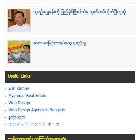
သူရဦးေရႊမန္းကို ျပည္ခိုင္ျဖိဳးပါတီမွ ထုတ္ပယ္လိုက္ျပီဟုဆို
ဆရာ ေဖျမင့္စာအုပ္ေတြ စုစည္းမူ႕
Useful Links
Erin Kamler
Myanmar Real Estate
Web Design
Web Design Agency in Bangkok
နည္းပညာ
ラングッド バンコク ポーカー
တစ္လအတြင္း လူၾကည္႔အမ်ားဆံုး