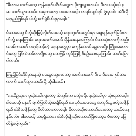
“မီတာခ တက္ေတာ့ ကုန္ထုတ္စရိတ္ေတြက ပိုက်သြားတယ္။ ဒီတလဆုိရင္ ၃
ဆ တက္သြားတယ္။ အခုကေတာ့ ပထမလေပါ့။ စာရင္းခ်ဳပ္ရင္ ရႈံးမွာပါ။ အဲဒီလို
ေရရွည္ျဖစ္ရင္ ငါတို႔ စက္ရုံပိတ္ရမွာေပါ့။”
မီတာခေတြ ဒီလိုတိုးျမွင့္လိုက္ေပမယ့္ ေစ်းကြက္အတြင္းမွာ ေစ်းႏႈန္းခ်က္ျခင္းတ
က္လို႔ မရေၾကာင္း ေစ်းမတက္ေအာင္ ခ်ိန္ဆေနရေၾကာင္း မီတာသံုးတာကိုလည္း
ယခင္ကထက္ မကုန္သင့္တဲ့ ေနရာေတြမွာ မကုန္ေအာင္ေခၽြတာမ်ိဳး ႀကိဳးအေဟာ
င္းေတြ ျပန္လဲတပ္တာမ်ိဳးေတြ စသျဖင့္ လုပ္ၾကဖို႔ စီစဥ္ထားရေၾကာင္း ဆက္ေျပာ
ပါတယ္။
ၾကည့္ျမင္တိုင္မွာေနတဲ့ မေဆြေဆြကေတာ့ အရင္ကထက္ ဒီလ မီတာခ နွစ္ဆေ
လာက္ တက္သြားတယ္လို႔ ဆိုပါတယ္။
“ရာသီဥတုက ပူတဲ့အခါက်ေတာ့ အဲကြန္းက မသံုးလို႔မရတဲ့အခါမွာ သံုးရတာေပါ့။
ဒါေပမယ့္ မနက္ ခ်က္ျပဳတ္တဲ့အခ်ိန္ရယ္ အလုပ္သမားေတြ အလုပ္သြားတဲ့အခ်ိန္
ရယ္ အဲဒီအခ်ိန္ေတြ ပိတ္ထားရတာေပါ့။ မီတာခတိုးေကာက္တာေတာ့ ဘယ္ေက်
နပ္မလဲ။ ဒါေပမယ့္ တခုရွိတာက အဲဒီလိုမ်ဳိးတိုးေကာက္ၿပီးေတာ့မွ မီးေတာ့ မျဖ
တ္နဲ႔ေပါ့ကြယ္။”