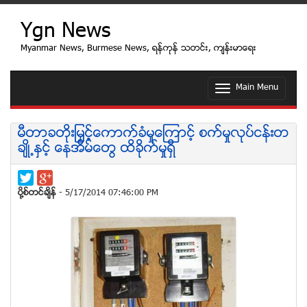
Ygn News
Myanmar News, Burmese News, ရန္ကုန္ သတင္း, က်န္းမာေရး
Main Menu
T
o
g
g
မီတာခတိုးျမႇင့့္ေကာက္ခံမႈေၾကာင့္ စက္မႈလုပ္ငန္းတ
l
ခ်ဳိ႕ႏွင့္ ေနအိမ္ေတြ ထိခိုက္မႈရွိ
e
n
a
v
ပုိ႔စ္တင္ခ်ိန္
- 5/17/2014 07:46:00 PM
i
g
a
t
i
o
n