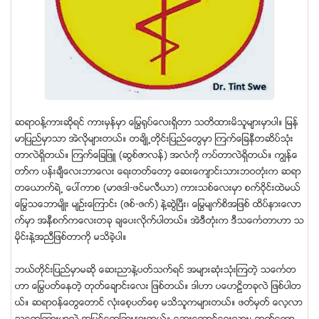
ဆရာဝန္႔ကားဆိုရင္ ကားမွန္မွာ ေျမြရုပ္ေလးရွိတာ သတိထားမိသူမ်ားမွာပါ။ ျမန္
မာျပည္မွာသာ အဲလိုမ်ားတယ္။ တခ်ိဳ႕တိုင္းျပည္ေတြမွာ ၾကက္ေျခနီတဆိပ္သံုး
တာလဲရွိတယ္။ ၾကက္ေျချဖဴ (ဆြစ္ဇာလန္) အလံကို ကပ္တာလဲရွိတယ္။ ကြ်န္ေ
တာ္က ပန္းခ်ီေလးဘာေလး ေရးတတ္ေတာ့ ေဆးေက်ာင္းသားဘဝတံုးက ဆရာ
တေယာက္ရဲ႕ ေပၚကာစ (မာဇဒါ-ဖင္မလီယာ) ကားသစ္ေလးမွာ စက္ဝိုင္းထဲမယ္
ေျမြသေဘာမ်ိဳး မ်ဥ္းေၾကာင္း (ဇစ္-ဇက္) နဲ႔ဆြဲျပီး၊ ေျမြမ်က္စိအျဖစ္ ထိပ္နားေလာ
က္မွာ အနီစက္ကေလးတခု ခ်ေပးလိုက္ပါတယ္။ အဲဒီတံုးက ဒီသေကၤတာဟာ သ
မိုင္းနဲ႔အညီျဖစ္တာကို မသိခဲ့ပါ။
ဘယ္တိုင္းျပည္မွာမဆို ေဆးညာနဲ႔ပတ္သက္ရင္ အမ်ားဆံုးသံုးၾကတဲ့ သေကၤတ
ဟာ ေျမြပတ္ေနတဲ့ တုတ္ေခ်ာင္းေလး ျဖစ္တယ္။ ဒါဟာ ပေဟဠိတခုလဲ ျဖစ္ပါတ
ယ္။ ဆရာဝန္ေတြေတာင္ လံုးေစ့ပတ္ေစ့ မသိသူကမ်ားတယ္။ ဖတ္မွတ္ ေလ့လာ