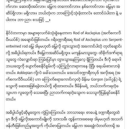
သူေတြၾကားမွာလဲ အျမင္ေတြျခားနားတယ္။ ေဆးေတာင္ေဝွးလား၊ တုတ္ေကာ
က္လား၊ ေဆးထိုးအပ္လား၊ ေျမြက တေကာင္လား။ ႏွစ္ေကာင္လား၊ ေျမြမွာ အ
ဆိပ္ရွိလား၊ မရွိလား။ ဘယ္တံုးက ဘာေၾကာင့္သံုးခဲ့တာလဲ။ ေတာင္ပံပါတာ နဲ႔ မ
ပါတာ။ ဘာ-ညာ၊ စသျဖင့္ ႕႕႕။
ႏိုင္ငံတကာမွာ အမ်ားစုလက္ခံသံုးစြဲေနတာက Rod of Asclepius (အက္စကလိ
ပီးယပ္စ္) အေခ်ာင္းျဖစ္တယ္။ ဂရိဒ႑ာရီအရ Rod of Asclepius ဟာ Serpent-
entwined rod ေျမြ ဒါမွမဟုတ္ ေျမြလို တြားသြားတဲ့ အေကာင္ပါတဲ့ တုတ္ေခ်ာင္း
လို႔ အဓိပၸါယ္ရတယ္။ ဒီေျမြကအဆိပ္မရွိဘူး။ မက်န္းမာသူေတြ၊ ထိခိုက္ဒဏ္ရာရ
သူေတြ လဲေလွ်ာင္းရာ ၾကမ္းျပင္မွာ တြားသြာေနၾကေလ့ ရွိၾကတယ္။ ဒီလို ေရာဂါ
ဘယေတြကို ေပ်ာက္ေစႏိုင္စြမ္းကို ယံုၾကည္လာရာကေန ပိုျပီး ေရပမ္းစားလာခဲ့
တယ္။ Asklepian လို႔လဲ ေခၚေသးတယ္။ ေအသင္ဒ႑ာရီတပုဒ္ အလိုအရ (အ
က္စကလိပီးယပ္စ္) ဟာ ေၾကာက္စရာေကာင္းလွတဲ့ မိန္းမ Gorgon (ေဂၚဂြန္) ရဲ႕
ေသြးကို ေဆးအျဖစ္ရခဲ့တယ္လို႔ ဆိုထားတယ္။ ဒီမိန္းမရဲ႕ ဘယ္ဘက္ကရတဲ့ေ
သြးဟာ လူေတြကို ေသေစျပီး ညာဘက္ကရတဲ့ေသြးက ေသသူကိုျပန္ရွင္ေစႏိုင္
တယ္။
အဓိပၸါယ္ဖြင့္ဆိုမႈေတြက ကြဲျပားၾကတယ္။ ဘာသာေရး၊ စာေပနဲ႔ ဒ႑ာရီေတြထဲ
မွာ ဒီလို ေျမြလိုအေကာင္းမ်ိဳးကို သားသမီး ထြန္းကားေစေရး ဒါမွမဟုတ္ အသက္
ဖန္တီးျဖစ္တည္မႈအတြက္ ကိုယ္စားျပဳတယ္။ ေျမြဟာ အေရခြံလဲတတ္တာမို႔ အ