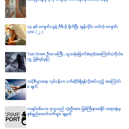
၁၃ ႏွစ္ ေက်ာင္းသူနဲ႕ဗီဒီယို ရိုက္ျပီး အြန္လိုင္း တင္တဲ့ ေက်ာင္း
သား ( ၂ )
Taxi Driver ဦးေလးၾကီး..သူသရဲေျခာက္ခံရတဲ့အေၾကာင္း(ကိုယ္ေ
တြ႕ ျဖစ္ရပ္မွန္)
သင့္စီးပြားေရး လုပ္ငန္းက ဝဘ္ဆိုဒ္ရွိရန္လိုအပ္သည့္ အေၾကာင္း
၈ ခ်က္
ကခ်င္စစ္ေဘး ဒုကၡသည္ သံုးဦးအား ျမစ္ႀကီးနားခရိုင္ တရားရံုးမွ
ႏွစ္ရွည္ေထာင္ဒဏ္မ်ား ခ်မွတ္