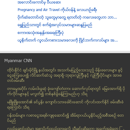
အေလာင္းေကာင္မွ ပီယေဆး
Pregnancy and Air Travel ကိုယ္ဝန္နဲ႔ ေလယာဥ္ခရီး
ပုိက္ဆံေတာင္းတဲ့ သူေတြမွာေတြ ့ရတတ္တဲ့ ကေလးေတြဟာ ဘာ...
ေရႊျပည္သာတြင္ စက္ရံုအလုပ္သမားမ်ားဆႏၵျပမည္
စကားအသံုးအႏွဳန္းအေရးၾကီးပံု
ယူႏိုက္တက္ လူငယ္ကစားသမားေလးကို ၿပိဳင္ဘက္ကလပ္မ်ား အ...
ဆံုးရံူးမူေတြကိုၿပန္လည္ အစားထိုးနိင္တဲ႔ စက္ရုပ္လက္
မႏၲေလးတြင္ ဆက္သြယ္ေရးစခန္း ၁၀၀ ေက်ာ္ႏွင့္ တာဝါတိုင...
Myanmar CNN
ဓာတ္ပံုရိုက္ကြင္းေၾကာင့္ ခ်စ္သူႏွင့္ ျပႆနာတက္ဖြယ္ ...
ထိုင္းနို္င္ငံ ခ်င္းမိုင္ျမိဳ ့နယ္အတြင္း အသက္မျပည့္ေသးသည့္ မိန္းခေလးမ်ား နွင့္
သားစိုး နဲ႔ နန္းဆုရတီစိုး တို႔ ကမၻာ့ဖလား၂ဝ၁၄ကို ဘာ...
ေငြေၾကးေပး၍ လိင္ဆက္ဆံသူ အရာရွိ-ဘုရားလူၾကီးနွင့္ လူၾကီးပိုင္းမ်ား အားစ
ဘုန္းႀကီးေက်ာင္းကို ၀င္ေရာက္ ဖ်က္ဆီးခဲ့ျခင္း မရွိဟ...
တင္ဖမ္းဆီး
ျပည္ပ ကုမၸဏီမ်ား လုပ္ငန္းစတင္ခ်ိန္မွ MPT မိုဘိုင္း...
တာေမြအ၀ိုင္း လမ္းငါးခြဆံု ခံုးေက်ာ္တံတား ေဆာက္လုပ္ရာတြင္ ေျမေအာက္ရွိ ပို
အမ်ိဳးဘာသာသာသနာေစာင့္ေရွာက္ေရးအဖြဲ႕အေနျဖင့္ နိုင္င...
က္လိုင္းမ်ားႏွင့္ မလြတ္၍ တစ္ႏွစ္ခြဲခန္႔ၾကာမည္ဟု သိရ
ပရိသတ္ေတြရဲ႕ မ်က္ၾကည္လႊာေတြ ကိုယ္စားလွဴေပးခဲ့တဲ့ ထ...
မၿဖိဳးၿဖိဳးေအာင္၏ ခင္ပြန္း ေက်ာင္းသားေခါင္းေဆာင္ ကိုလင္းထက္ႏိုင္ ဖမ္းဆီးခံ
ရေၾကာင္း သိရ
မြန္ဘိုင္းမွာ လမ္းေဘးေသးေပါက္တဲ့လူေတြကို ေရပုိက္နဲ...
၀န္ထမ္းမ်ား လစာေငြအရစ္က်စုေဆာင္း၍ အိမ္ရာ၀ယ္ယူႏုိင္မည့္အစီအစဥ္ စတ
ရြန္နီႏွင့္ဂ်ံဳးစ္တို႔ ကမာၻ႕ဖလားအတြက္ အဆင္သင့္ဟု ဂ...
င္မည္
ကိုရီးယားနိုင္ငံမွ ကမာၻ႔ပထမဆံုး ထိေတြ႔ျပီး ဝယ္ယူရတ...
လည္ေခ်ာင္းထဲမွာ အစာပိုက္ထည့္ထားရလုိ႔ သီခ်င္းဆုိရတာ အခက္အခဲေတြ ႀ