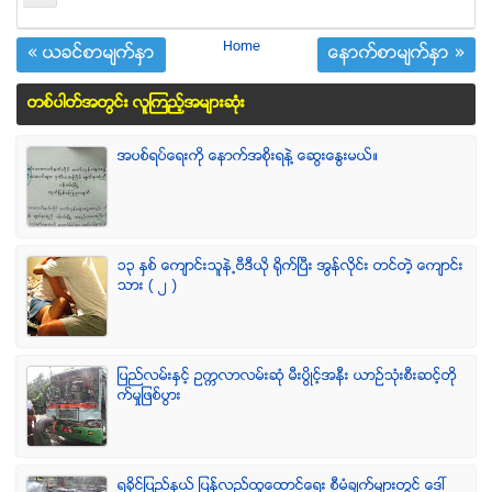
Home
« ယခင္စာမ်က္ႏွာ
ေနာက္စာမ်က္ႏွာ »
တစ္ပါတ္အတြင္း လူၾကည့္အမ်ားဆံုး
အပစ္ရပ္ေရးကို ေနာက္အစိုးရနဲ႔ ေဆြးေႏြးမယ္။
၁၃ ႏွစ္ ေက်ာင္းသူနဲ႕ဗီဒီယို ရိုက္ျပီး အြန္လိုင္း တင္တဲ့ ေက်ာင္း
သား ( ၂ )
ျပည္လမ္းႏွင့္ ဥကၠလာလမ္းဆုံ မီးပြိဳင့္အနီး ယာဥ္သုံးစီးဆင့္တို
က္မႈျဖစ္ပြား
ရခုိင္ျပည္နယ္ ျပန္လည္ထူေထာင္ေရး စီမံခ်က္မ်ားတြင္ ေဒၚ