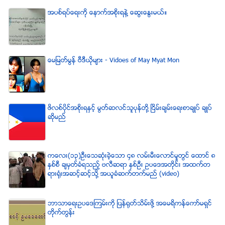
အပစ္ရပ္ေရးကို ေနာက္အစိုးရနဲ႔ ေဆြးေႏြးမယ္။
ေမျမတ္မြန္ ဗီဒီယုိမ်ား - Vidoes of May Myat Mon
ဖိလစ္ပိုင္အစိုးရႏွင့္ မြတ္ဆလင္သူပုန္တို႔ ၿငိမ္းခ်မ္းေရးစာခ်ဳပ္ ခ်ဳပ္
ဆိုမည္
ကေလး(၁၃)ဦးေသဆံုးခဲ့ေသာ ၄၈ လမ္းမီးေလာင္မႈတြင္ ေထာင္ ၈
ႏွစ္စီ ခ်မွတ္ခံရသည့္ ဗလီဆရာ ႏွစ္ဦး ဥပေဒအတိုင္း အထက္တ
ရားရံုးအဆင့္ဆင့္သို႔ အယူခံဆက္တက္မည္ (video)
ဘာသာေရးဥပေဒၾကမ္းကို ျပန္ရုတ္သိမ္းဖို႔ အေမရိကန္ေကာ္မရွင္
တိုက္တြန္း