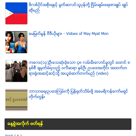
ဖိလစ္ပိုင္အစိုးရႏွင့္ မြတ္ဆလင္သူပုန္တို႔ ၿငိမ္းခ်မ္းေရးစာခ်ဳပ္ ခ်ဳပ္
ဆိုမည္
ေမျမတ္မြန္ ဗီဒီယုိမ်ား - Vidoes of May Myat Mon
ကေလး(၁၃)ဦးေသဆံုးခဲ့ေသာ ၄၈ လမ္းမီးေလာင္မႈတြင္ ေထာင္ ၈
ႏွစ္စီ ခ်မွတ္ခံရသည့္ ဗလီဆရာ ႏွစ္ဦး ဥပေဒအတိုင္း အထက္တ
ရားရံုးအဆင့္ဆင့္သို႔ အယူခံဆက္တက္မည္ (video)
ဘာသာေရးဥပေဒၾကမ္းကို ျပန္ရုတ္သိမ္းဖို႔ အေမရိကန္ေကာ္မရွင္
တိုက္တြန္း
ေန႔စြဲအလိုက္ ဖတ္ရန္