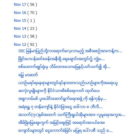
Nov 17
( 56 )
Nov 16
( 70 )
Nov 15
( 1 )
Nov 14
( 23 )
Nov 13
( 58 )
Nov 12
( 92 )
OIC ျမန္မာျပည္သို႔လာေရာက္ေလ့လာမည့္ အစီအစဥ္အားကန္႔က...
ၿမိဳင္ေဟ၀န္ဆင္စခန္းအနီးရွိ ခရုေခ်ာင္းအတြင္း၌ ကၽြဲမ...
စစ္ေထာက္ခ်ဳပ္ရုံးမွ သိမ္းထားေသာေျမႏွင့္ပတ္သက္၍ အုိ...
ေျမြ မာဆတ္
ယာဥ္မရပ္ရေနရာမ်ားတြင္ရပ္နားထားသည္ယာဥ္မ်ားကိုအေရးယူ
ဆလုံလူမ်ဳိးမ်ားကို ႏိုင္ငံသားစိစစ္ေရးကတ္ ထုတ္ေပး
အစၥလာမ္မစ္ ပူးေပါင္းေဆာင္႐ြက္ေရးအဖြဲ့ကို ရန္ကုန္မွ...
အရံေ႐ြွႊ ၇ တန္ေက်ာ္နဲ့ နုိင္ငံျခားေငြ ေဒၚလာ ၈ ဘီလီ...
အသက္(၇၀)ႏွစ္အထက္ သက္ႀကီးရြယ္အုိမ်ားအား လူမႈေရးအကူအ...
အိမ္ၿခံေျမေစ်းကြက္ အျမင့္ေစ်းျဖင့္ အေရာင္းအ၀ယ္ေအး
ေက်ာင္းမ်ားတြင္ ေငြေကာက္ခံျခင္း မျပဳရ ေပၚလစီ သည္ ေ...