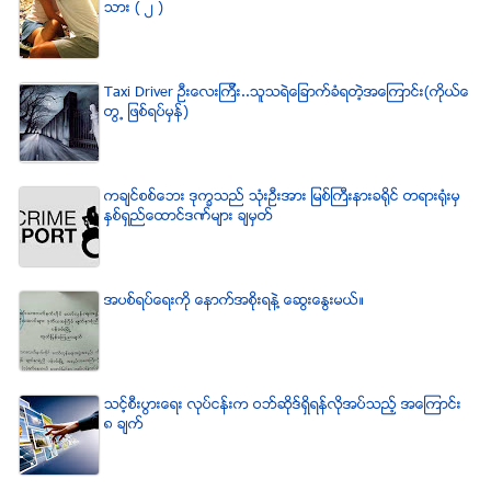
သား ( ၂ )
Taxi Driver ဦးေလးၾကီး..သူသရဲေျခာက္ခံရတဲ့အေၾကာင္း(ကိုယ္ေ
တြ႕ ျဖစ္ရပ္မွန္)
ကခ်င္စစ္ေဘး ဒုကၡသည္ သံုးဦးအား ျမစ္ႀကီးနားခရိုင္ တရားရံုးမွ
ႏွစ္ရွည္ေထာင္ဒဏ္မ်ား ခ်မွတ္
အပစ္ရပ္ေရးကို ေနာက္အစိုးရနဲ႔ ေဆြးေႏြးမယ္။
သင့္စီးပြားေရး လုပ္ငန္းက ဝဘ္ဆိုဒ္ရွိရန္လိုအပ္သည့္ အေၾကာင္း
၈ ခ်က္