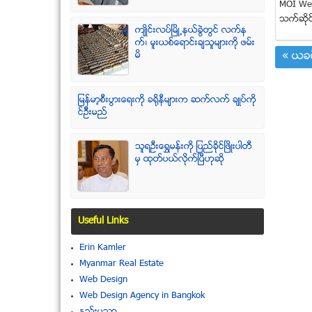
MOI We
သက္ဆုိင
က်ဳိင္းလပ္ၿမိဳ႕နယ္ခြဲတြင္ လက္န
က္၊ မူးယစ္ေရာင္းခ်သူမ်ားကို ဖမ္း
မိ
« ယခင
ျမန္မာ့စီးပြားေရးကို ခရိုနီမ်ားက ဆက္လက္ ခ်ဳပ္ကို
င္ဥိီးမည္
သူရဦးေရႊမန္းကို ျပည္ခိုင္ျဖိဳးပါတီ
မွ ထုတ္ပယ္လိုက္ျပီဟုဆို
Useful Links
Erin Kamler
Myanmar Real Estate
Web Design
Web Design Agency in Bangkok
နည္းပညာ