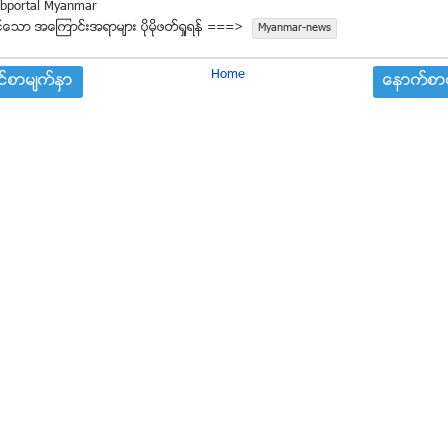
bportal Myanmar
္ေသာ အေၾကာင္းအရာမ်ား ပုိမုိဖတ္ရႈရန္ ===>
Myanmar-news
Home
္စာမ်က္ႏွာ
ေနာက္စာမ