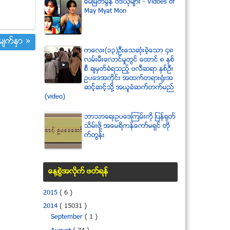
ေမျမတ္မြန္ ဗီဒီယုိမ်ား - Vidoes of
May Myat Mon
်က္ႏွာ »
ကေလး(၁၃)ဦးေသဆံုးခဲ့ေသာ ၄၈
လမ္းမီးေလာင္မႈတြင္ ေထာင္ ၈ ႏွစ္
စီ ခ်မွတ္ခံရသည့္ ဗလီဆရာ ႏွစ္ဦး
ဥပေဒအတိုင္း အထက္တရားရံုးအ
ဆင့္ဆင့္သို႔ အယူခံဆက္တက္မည္
(video)
ဘာသာေရးဥပေဒၾကမ္းကို ျပန္ရုတ္
သိမ္းဖို႔ အေမရိကန္ေကာ္မရွင္ တို
က္တြန္း
ေန႔စြဲအလိုက္ ဖတ္ရန္
2015
( 6 )
2014
( 15031 )
September
( 1 )