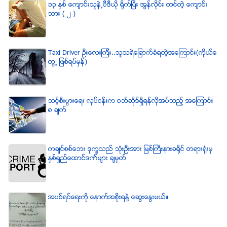
၁၃ ႏွစ္ ေက်ာင္းသူနဲ႕ဗီဒီယို ရိုက္ျပီး အြန္လိုင္း တင္တဲ့ ေက်ာင္း
သား ( ၂ )
Taxi Driver ဦးေလးၾကီး..သူသရဲေျခာက္ခံရတဲ့အေၾကာင္း(ကိုယ္ေ
တြ႕ ျဖစ္ရပ္မွန္)
သင့္စီးပြားေရး လုပ္ငန္းက ဝဘ္ဆိုဒ္ရွိရန္လိုအပ္သည့္ အေၾကာင္း
၈ ခ်က္
ကခ်င္စစ္ေဘး ဒုကၡသည္ သံုးဦးအား ျမစ္ႀကီးနားခရိုင္ တရားရံုးမွ
ႏွစ္ရွည္ေထာင္ဒဏ္မ်ား ခ်မွတ္
အပစ္ရပ္ေရးကို ေနာက္အစိုးရနဲ႔ ေဆြးေႏြးမယ္။