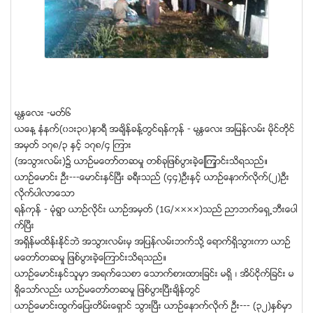
မႏၱေလး -မတ္၆
ယေန႔ နံနက္(၀၁း၃၀)နာရီ အခ်ိန္ခန္႔တြင္ရန္ကုန္ - မႏၱေလး အျမန္လမ္း မုိင္တိုင္
အမွတ္ ၁၇၈/၃ ႏွင့္ ၁၇၈/၄ ၾကား
(အသြားလမ္း)၌ ယာဥ္မေတာ္တဆမႈ တစ္ခုျဖစ္ပြားခဲ့ေၾၾကာင္းသိရသည္။
ယာဥ္ေမာင္း ဦး---ေမာင္းႏွင္ၿပီး ခရီးသည္ (၄၄)ဦးႏွင့္ ယာဥ္ေနာက္လိုက္(၂)ဦး
လိုက္ပါလာေသာ
ရန္ကုန္ - မံုရြာ ယာဥ္လိုင္း ယာဥ္အမွတ္ (1G/××××)သည္ ညာဘက္ေရွ႕ဘီးေပါ
က္ၿပီး
အရွိန္မထိန္းႏိုင္ဘဲ အသြားလမ္းမွ အျပန္လမ္းဘက္သို႔ ေရာက္ရွိသြားကာ ယာဥ္
မေတာ္တဆမႈ ျဖစ္ပြားခဲ့ေၾကာင္းသိရသည္။
ယာဥ္ေမာင္းႏွင္သူမွာ အရက္ေသစာ ေသာက္စားထားျခင္း မရွိ ၊ အိပ္ငိုက္ျခင္း မ
ရွိေသာ္လည္း ယာဥ္မေတာ္တဆမႈ ျဖစ္ပြားၿပီးခ်ိန္တြင္
ယာဥ္ေမာင္းထြက္ေျပးတိမ္းေရွာင္ သြားၿပီး ယာဥ္ေနာက္လိုက္ ဦး--- (၃၂)ႏွစ္မွာ