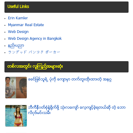
Useful Links
Erin Kamler
Myanmar Real Estate
Web Design
Web Design Agency in Bangkok
နည္းပညာ
ラングッド バンコク ポーカー
တစ္လအတြင္း လူၾကည္႔အမ်ားဆံုး
ဖခင္ျဖစ္သူရဲ႕ ပံုကို ေက်ာမွာ တက္တူးထိုးထားတဲ့ အနဂၢ
ဘီကီနီ၀တ္စံုနဲ႔႐ုိက္ဖို႔ သံုးလေက်ာ္ ေလ့က်င့္ခဲ့ရတယ္ဆို တဲ့ ေဘာ
လိ၀ုဒ္မင္းသမီး