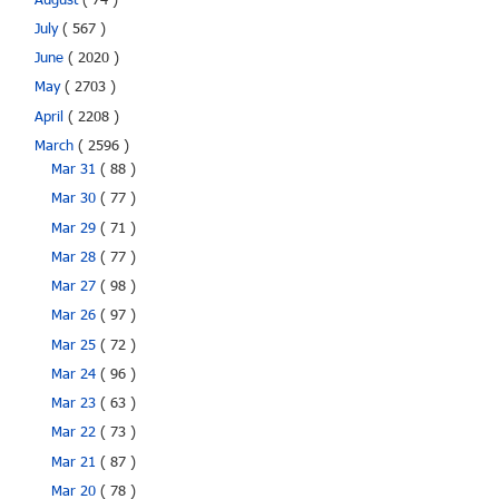
August
( 74 )
July
( 567 )
June
( 2020 )
May
( 2703 )
April
( 2208 )
March
( 2596 )
Mar 31
( 88 )
Mar 30
( 77 )
Mar 29
( 71 )
Mar 28
( 77 )
Mar 27
( 98 )
Mar 26
( 97 )
Mar 25
( 72 )
Mar 24
( 96 )
Mar 23
( 63 )
Mar 22
( 73 )
Mar 21
( 87 )
Mar 20
( 78 )