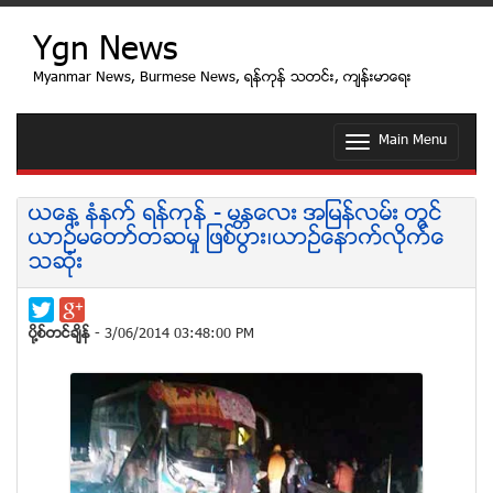
Ygn News
Myanmar News, Burmese News, ရန္ကုန္ သတင္း, က်န္းမာေရး
Main Menu
T
o
g
g
ယေန႔ နံနက္ ရန္ကုန္ - မႏၱေလး အျမန္လမ္း တြင္
l
ယာဥ္မေတာ္တဆမႈ ျဖစ္ပြား၊ယာဥ္ေနာက္လိုက္ေ
e
သဆံုး
n
a
v
i
ပုိ႔စ္တင္ခ်ိန္
- 3/06/2014 03:48:00 PM
g
a
t
i
o
n