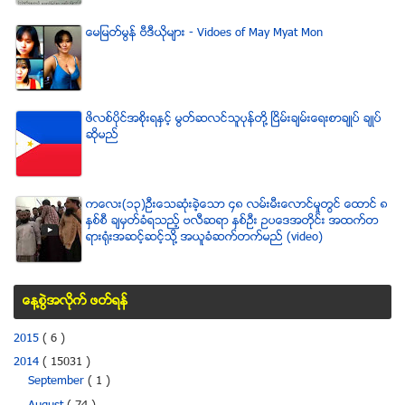
ေမျမတ္မြန္ ဗီဒီယုိမ်ား - Vidoes of May Myat Mon
ဖိလစ္ပိုင္အစိုးရႏွင့္ မြတ္ဆလင္သူပုန္တို႔ ၿငိမ္းခ်မ္းေရးစာခ်ဳပ္ ခ်ဳပ္
ဆိုမည္
ကေလး(၁၃)ဦးေသဆံုးခဲ့ေသာ ၄၈ လမ္းမီးေလာင္မႈတြင္ ေထာင္ ၈
ႏွစ္စီ ခ်မွတ္ခံရသည့္ ဗလီဆရာ ႏွစ္ဦး ဥပေဒအတိုင္း အထက္တ
ရားရံုးအဆင့္ဆင့္သို႔ အယူခံဆက္တက္မည္ (video)
ေန႔စြဲအလိုက္ ဖတ္ရန္
2015
( 6 )
2014
( 15031 )
September
( 1 )