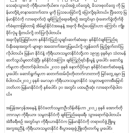
ေသဆုံးသြားတဲ့ ကိုရီးယားကိုယ္စား လွယ္အဖြဲ႕ဝင္ေတြရဲ႕ မိသားစုဝင္ေတြ ကို ျမ
န္မာတို႔ရဲ႕စာနာေထာက္ထား မႈကို ျပသေပးျခင္းလို႔ ေျပာလို႔ရပါတယ္။ ၿပီးေတာ့ ျမ
န္မာႏိုင္ငံကို လာေရာက္တဲ့ ခ်စ္ၾကည္ေရးခရီးစဥ္ အတြင္းမွာ ဗုံးေဖာက္ခြဲတိုက္ခို
က္ခံရတာျဖစ္တာမို႔ အိမ္ရွင္ႏိုင္ငံအေနနဲ႔ အခုလို စီစဥ္ေပးျခင္းဟာ ေၾကာင္း က်ိဳး
ခိုင္လုံမႈ ရွိတယ္လို႔ တင္ျပလိုပါတယ္။
အခုလိုခြင့္ျပဳျခင္းဟာ ႏွစ္ႏိုင္ငံျပည္သူခ်င္းဆက္ဆံေရး၊ ႏွစ္ႏိုင္ငံခ်စ္ၾကည္ရ
င္းႏွီးေရးအတြက္ မ်ားစြာ အေထာက္အကူျပဳမယ္လို႔ ကၽြန္ေတာ္ ျဖည့္စြက္တင္ျပ
လိုပါတယ္။ ျမန္မာ ႏိုင္ငံနဲ႔ ကိုရီးယားသမၼတႏိုင္ငံတို႔ဟာ ၁၉၇၅ ခုႏွစ္မွာ သံတမန္
ဆက္သြယ္မႈစတင္ခဲ့ၿပီး ႏွစ္ႏိုင္ငံအၾကား ခ်စ္ၾကည္ရင္းႏွီးမႈနဲ႔ ပူးေပါင္း ေဆာင္႐ြ
က္မႈဟာ တိုးတက္ခဲ့ပါတယ္။ ၂၀၁၁ ခုႏွစ္ ေနာက္ပိုင္းမွာ ႏွစ္ႏိုင္ငံဆက္ဆံေရးနဲ႔
ပူးေပါင္း ေဆာင္႐ြက္မႈဟာ ဆတက္ထမ္းပိုးတိုးတက္လာတာကို ျမင္ေတြ႕ရမွာ ျဖ
စ္ပါတယ္။၂၀၁၂ ခုႏွစ္ ေမလမွာ ကိုရီးယားသမၼတႏိုင္ငံ သမၼတမစၥတာအီေျမာင္
ဘတ္ဟာ ျမန္မာႏိုင္ငံကို ႏွစ္ေပါင္း ၃၀ အတြင္း ပထမဦးဆုံး လာေရာက္ခဲ့ပါတ
ယ္။
အျပန္အလွန္အေနနဲ႔ ႏိုင္ငံေတာ္သမၼတဦးသိန္းစိန္ဟာ ၂၀၁၂ ခုႏွစ္ ေအာက္တို
ဘာလမွာ ကိုရီးယား သမၼတႏိုင္ငံကို ခ်စ္ၾကည္ေရးခရီး သြားေရာက္ခဲ့ပါတယ္။
အဲဒီခရီးစဥ္ အတြင္းမွာ ကိုရီးယားႏိုင္ငံက ျမန္မာႏိုင္ငံကို တရားဝင္ဖြံ႕ၿဖိဳးမႈ
အကူအညီနဲ႔ ကိုရီးယားသမၼတႏိုင္ငံ စီးပြားေရးဖြံ႕ၿဖိဳးတိုးတက္မႈ ပူးေပါင္း