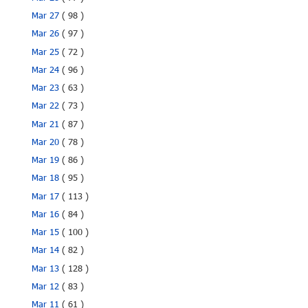
Mar 27
( 98 )
Mar 26
( 97 )
Mar 25
( 72 )
Mar 24
( 96 )
Mar 23
( 63 )
Mar 22
( 73 )
Mar 21
( 87 )
Mar 20
( 78 )
Mar 19
( 86 )
Mar 18
( 95 )
Mar 17
( 113 )
Mar 16
( 84 )
Mar 15
( 100 )
Mar 14
( 82 )
Mar 13
( 128 )
Mar 12
( 83 )
Mar 11
( 61 )