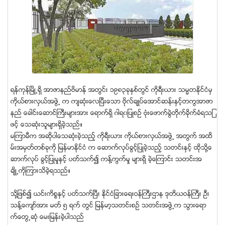
ရန္ကုန္ၿမိဳ႕ရွိ အာဇာနည္ဗိမာန္ အတြင္း ၁၉၈၃ခုႏွစ္တြင္ ကိုရီးယား သမၼတႏိုင္ငံမွ
ကိုယ္စားလွယ္အဖြဲ႕ က က်ဆုံးေလၿပီးေသာ ဗိုလ္ခ်ဳပ္ေအာင္ဆန္းႏွင့္တကြအာဇာ
နည္ ေခါင္းေဆာင္ႀကီးမ်ားအား ေရာက္ရွိ ဂါရ၀ျပဳစဥ္ ဗုံးေဖာက္ခြဲတိုက္ခိုက္ခံရသျ
ဖင့္ ေသဆုံးသူမ်ားရွိခဲ့သည္။
မၾကာမီက အဆိုပါေသဆုံးခဲ့သည့္ ကိုရီးယား ကိုယ္စားလွယ္အဖြဲ႕ အတြက္ အထိ
မ္းအမွတ္တစ္ခုကို ျမန္မာႏိုင္ငံ က ေဆာက္လုပ္ခြင့္ျပဳခဲ့သည့္ သတင္းႏွင့္ ထိုသို႔ေ
ဆာက္လုပ္ ခြင့္ျပဳမႈႏွင့္ ပတ္သက္၍ ကန္႔ကြက္မႈ မ်ားရွိ ခဲ့ေၾကာင္း သတင္းအ
ခ်ိဳ႕ကိုၾကားသိခဲ့ရသည္။
သို႔ျဖစ္၍ ယင္းကိစၥႏွင့္ ပတ္သက္ၿပီး ႏိုင္ငံျခားေရးဝန္ႀကီးဌာန ဒုတိယဝန္ႀကီး ဦး
သန္႔ေက်ာ္အား မတ္ ၅ ရက္ တြင္ ျမန္မာ့သတင္းစဥ္ သတင္းအဖြဲ႕က သြားေရာ
က္ေတြ႕ဆုံ ေမးျမန္းခဲ့ပါသည္