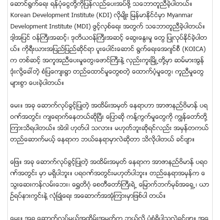
ေဆာင္႐ြက္ေရး ရန္ပုံေငြတို႔ကိုျပန္လည္ေပးအပ္ဖို႔ သေဘာတူညီခဲ့ပါတယ္။
Korean Development Institute (KDI) လိုမ်ိဳး ျမန္မာႏိုင္ငံမွာ Myanmar
Development Institute (MDI) ဖြင့္လွစ္ေရး အတြက္ သေဘာတူညီခဲ့ပါတယ္။
ဒါ့အျပင္ ဝန္ႀကီးအဆင့္၊ ဒုတိယဝန္ႀကီးအဆင့္ ေဆြးေႏြးမႈ ေတြ ျပဳလုပ္ႏိုင္ခဲ့ပါတ
ယ္။ ကိုရီးယားအျပည္ျပည္ဆိုင္ရာ ပူးေပါင္းေဆာင္ ႐ြက္ေရးေအဂ်င္စီ (KOICA)
က တစ္ဆင့္ အကူအညီေပးမႈေတြ၊ေဖာင္ႀကီးနဲ႔ လွည္းကူးၿမိဳ႕တို႔မွာ ဆမ္မားအြန္
ဒုံးလို႔ေခၚတဲ့ စံျပေက်း႐ြာ တည္ေထာင္မႈေတြစတဲ့ ေထာက္ပံ့မႈေတြ၊ ကူညီမႈေတြ
မ်ားစြာ ေပးခဲ့ပါတယ္။
ေမး။ အခု ေဆာက္လုပ္ခြင့္ျပဳတဲ့ အထိမ္းအမွတ္ ေနရာဟာ အာဇာနည္ဗိမာန္ ပရ
ဝဏ္အတြင္း က်ေရာက္ေနတယ္ဆိုၿပီး ေျပာဆို ကန္႔ကြက္မႈေတြကို ကၽြန္ေတာ္တို႔
ၾကားသိရပါတယ္။ အဲဒါ ဟုတ္ပါ သလား။ မဟုတ္ဘူးဆိုရင္လည္း အမွန္တကယ္
တည္ေဆာက္မယ့္ ေနရာက ဘယ္ေနရာမွာလဲဆိုတာ သိလိုပါတယ္ ခင္ဗ်ာ။
ေျဖ။ အခု ေဆာက္လုပ္ခြင့္ျပဳတဲ့ အထိမ္းအမွတ္ ေနရာက အာဇာနည္ဗိမာန္ ပရဝ
ဏ္အတြင္း မွာ မရွိပါဘူး။ ပရဝဏ္အတြင္းမဟုတ္ပါဘူး။ တည္ေနရာအမွန္က ေ
သြးေဆးကန္လမ္းေဘး၊ ေ႐ႊတိဂုံ ေစတီေတာ္ႀကီးရဲ႕ ေျမာက္ဘက္မုခ္အေရွ႕၊ ယာ
ဥ္ရပ္နားကြင္းနဲ႔ လုံၿခဳံေရး အေဆာက္အအုံၾကားမွာျဖစ္ပါ တယ္။
ေမး။ အခု ေဆာက္လုပ္မယ့္အထိမ္းအမွတ္က ဘယ္လို ပုံစံရွိပါသလဲခင္ဗ်ာ။ အေ