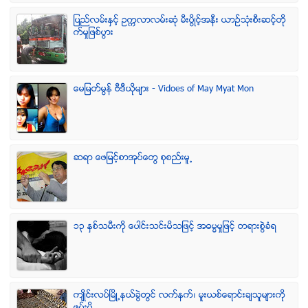
ျပည္လမ္းႏွင့္ ဥကၠလာလမ္းဆုံ မီးပြိဳင့္အနီး ယာဥ္သုံးစီးဆင့္တို
က္မႈျဖစ္ပြား
ေမျမတ္မြန္ ဗီဒီယုိမ်ား - Vidoes of May Myat Mon
ဆရာ ေဖျမင့္စာအုပ္ေတြ စုစည္းမူ႕
၁၃ ႏွစ္သမီးကို ေပါင္းသင္းမိသျဖင့္ အဓမၼမႈျဖင့္ တရားစြဲခံရ
က်ဳိင္းလပ္ၿမိဳ႕နယ္ခြဲတြင္ လက္နက္၊ မူးယစ္ေရာင္းခ်သူမ်ားကို