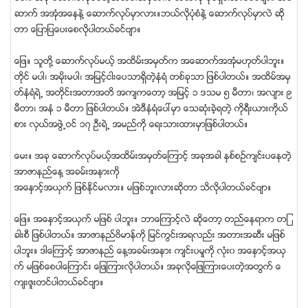
ဆာက္ အအုံအေနနဲ႔ ေဆာက္လုပ္မွာလား။ဘယ္လိုပုံစံနဲ႔ ေဆာက္လုပ္မွာလဲ ဆို
တာ ေျပာျပေပးေစလိုပါတယ္ခင္ဗ်ာ။
ေျဖ။ သူတို႔ ေဆာက္လုပ္မယ့္ အထိမ္းအမွတ္က အေဆာက္အအုံမဟုတ္ပါဘူး။
တိုင္ မပါ၊ အမိုးမပါ၊ အျမင့္ငါးေပသာရွိတဲ့နံရံ တစ္ခုသာ ျဖစ္ပါတယ္။ အထိမ္အမွ
တ္နံရံရဲ႕ အတိုင္းအတာအတိ အက်ကေတာ့ အျမင့္ ၁ ဒသမ ၅ မီတာ၊ အလ်ား ၉
မီတာ၊ အနံ ၁ မီတာ ျဖစ္ပါတယ္။ အဲဒီနံရံေပၚမွာ ေသဆုံးခဲ့ရတဲ့ ကိုရီးယားကိုယ္
စား လွယ္အဖြဲ႕ဝင္ ၁၇ ဦးရဲ႕ အမည္ကို ေရးသားထားမွာျဖစ္ပါတယ္။
ေမး။ အခု ေဆာက္လုပ္မယ့္အထိမ္းအမွတ္ေၾကာင့္ အခုအခါ ႏွစ္စဥ္က်င္းပေနတဲ့
အာဇာနည္ေန႔ အခမ္းအနားကို
အေႏွာင့္အယွက္ ျဖစ္ႏိုင္မလား။ မျဖစ္ဘူးလားဆိုတာ သိလိုပါတယ္ခင္ဗ်ာ။
ေျဖ။ အေႏွာင့္အယွက္ မျဖစ္ ပါဘူး။ ဘာေၾကာင့္လဲ ဆိုေတာ့ တည္ေနရာက တျ
ခားစီ ျဖစ္ပါတယ္။ အာဇာနည္ဗိမာန္ကို ျမင္ကြင္းအရလည္း အတားအဆီး မျဖစ္
ပါဘူး။ ဒါေၾကာင့္ အာဇာနည္ ေန႔အခမ္းအနား က်င္းပမႈကို လုံး၀ အေႏွာင့္အယွ
က္ မျဖစ္ေစပါေၾကာင္း ေျဖၾကားလိုပါတယ္။ အခုလိုေျဖၾကားေပးတဲ့အတြက္ ေ
က်းဇူးတင္ပါတယ္ခင္ဗ်ာ။