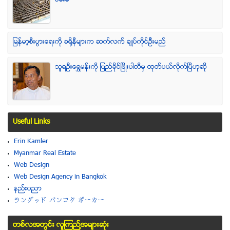
ဖမ္းမိ
ျမန္မာ့စီးပြားေရးကို ခရိုနီမ်ားက ဆက္လက္ ခ်ဳပ္ကိုင္ဥိီးမည္
သူရဦးေရႊမန္းကို ျပည္ခိုင္ျဖိဳးပါတီမွ ထုတ္ပယ္လိုက္ျပီဟုဆို
Useful Links
Erin Kamler
Myanmar Real Estate
Web Design
Web Design Agency in Bangkok
နည္းပညာ
ラングッド バンコク ポーカー
တစ္လအတြင္း လူၾကည္႔အမ်ားဆံုး