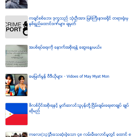
ကခ်င္စစ္ေဘး ဒုကၡသည္ သံုးဦးအား ျမစ္ႀကီးနားခရိုင္ တရားရံုးမွ
ႏွစ္ရွည္ေထာင္ဒဏ္မ်ား ခ်မွတ္
အပစ္ရပ္ေရးကို ေနာက္အစိုးရနဲ႔ ေဆြးေႏြးမယ္။
ေမျမတ္မြန္ ဗီဒီယုိမ်ား - Vidoes of May Myat Mon
ဖိလစ္ပိုင္အစိုးရႏွင့္ မြတ္ဆလင္သူပုန္တို႔ ၿငိမ္းခ်မ္းေရးစာခ်ဳပ္ ခ်ဳပ္
ဆိုမည္
ကေလး(၁၃)ဦးေသဆံုးခဲ့ေသာ ၄၈ လမ္းမီးေလာင္မႈတြင္ ေထာင္ ၈