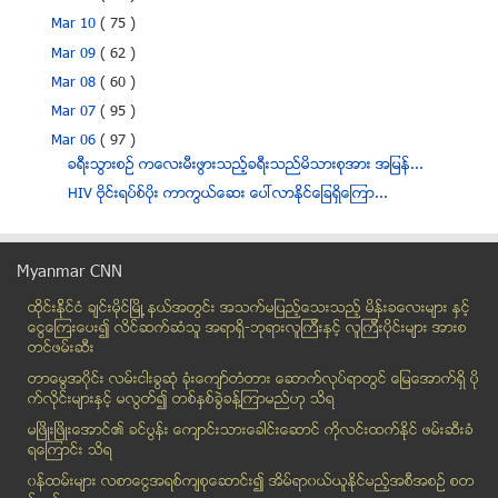
Mar 10
( 75 )
Mar 09
( 62 )
Mar 08
( 60 )
Mar 07
( 95 )
Mar 06
( 97 )
ခရီးသြားစဥ္ ကေလးမီးဖြားသည့္ခရီးသည္မိသားစုအား အျမန္...
HIV ဗိုင္းရပ္စ္ပိုး ကာကြယ္ေဆး ေပၚလာႏုိင္ေျခရွိေၾကာ...
မံုရြာကန္သာယာေရကန္ၾကီးအနီးမွ 9 Mm က်ည္ဆံမ်ားေတြ႕
ဦးသန္းေရႊပံုျဖင့္ ျပည္ခိုင္ျဖိဳးေရြးေကာက္ပြဲ၀င္ရန...
Myanmar CNN
ဘုရားေက်ာင္းကန္သြားမည့္ အမ်ိဳးသမီးမ်ား သတိထားဖို႔
ထိုင္းနို္င္ငံ ခ်င္းမိုင္ျမိဳ ့နယ္အတြင္း အသက္မျပည့္ေသးသည့္ မိန္းခေလးမ်ား နွင့္
စစ္ျဖစ္ခဲ့ပါက တုိက္ပြဲ ဝင္ႏုိင္ရန္ ယူကရိန္း လူငယ္ေ...
ေငြေၾကးေပး၍ လိင္ဆက္ဆံသူ အရာရွိ-ဘုရားလူၾကီးနွင့္ လူၾကီးပိုင္းမ်ား အားစ
ျမန္မာႏုိိင္ငံသည္ ေျမာက္ကုိရီးယားမွ လက္နက္ ဝယ္ယူခဲ့
တင္ဖမ္းဆီး
ၾကက္တိုက္ေလာင္း ကစားသူမ်ား ဖမ္းမိ
တာေမြအ၀ိုင္း လမ္းငါးခြဆံု ခံုးေက်ာ္တံတား ေဆာက္လုပ္ရာတြင္ ေျမေအာက္ရွိ ပို
ရဲဘက္ေျပးတစ္ဦးအား ဖမ္းမိစစ္ေဆးရာမွ ခိုးမႈ(၃)မႈေပၚ
က္လိုင္းမ်ားႏွင့္ မလြတ္၍ တစ္ႏွစ္ခြဲခန္႔ၾကာမည္ဟု သိရ
ကင္ဆာေရာဂါရွင္ေတြအတြက္ ေမွ်ာ္လင့္ခ်က္ျဖစ္လာမယ့္သတၱ...
မၿဖိဳးၿဖိဳးေအာင္၏ ခင္ပြန္း ေက်ာင္းသားေခါင္းေဆာင္ ကိုလင္းထက္ႏိုင္ ဖမ္းဆီးခံ
ရေၾကာင္း သိရ
လႊတ္ေတာ္အမတ္မ်ား ခြင့္ယူပ်က္ကြက္မႈမ်ားေနျခင္း ပါတီ...
၀န္ထမ္းမ်ား လစာေငြအရစ္က်စုေဆာင္း၍ အိမ္ရာ၀ယ္ယူႏုိင္မည့္အစီအစဥ္ စတ
အားကစားသမားမ်ားအေနျဖင့္ အျမင္အာ႐ံု ထက္ျမက္လာေစမည့္...