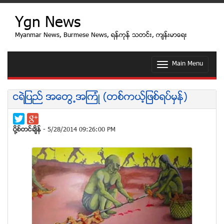
Ygn News
Myanmar News, Burmese News, ရန္ကုန္ သတင္း, က်န္းမာေရး
Main Menu
T
o
g
g
ငရဲျပည္ အေတြ႕အၾကံဳ (တစ္ကယ့္ျဖစ္ရပ္မွန္)
l
e
n
a
ပုိ႔စ္တင္ခ်ိန္
- 5/28/2014 09:26:00 PM
v
i
g
a
t
i
o
n