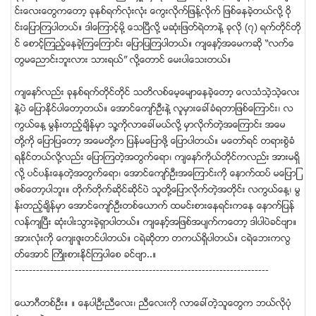
င္းေလးေတြကေတာ့ ခုနစ္ရက္လံုးလံုး ေကြးလိုက္ျဖန္႔လိုက္ ျဖစ္ေနခဲ့တယ္လို႔ ဝို
င္းေျပာၾကပါတယ္။ ဒါေၾကာင့္မို႔ ေသၿပီလို႔ မဆံုးျဖတ္ရဲတာနဲ႔ ခုလို (၇) ရက္တိုင္တို
င္ ေစာင့္ၾကည့္ေနခဲ့ၾကေၾကာင္း ေျပာျပၾကပါတယ္။ က်ေနာ့္အေမကဆို “လက္ေ
တြမေညာင္းဘူးလား သားရယ္” လို႔ေတာင္ ေမးပါေသးတယ္။
က်ေနာ္လည္း ခုနစ္ရက္တိုင္တိုင္ သတိလစ္ေမ့ေမ်ာေနခဲ့ေတာ့ ေလသံသဲ့သဲ့ေလး
နဲ႔ပဲ ေျပာႏိုင္ပါေတာ့တယ္။ ေအာင္ေက်ာ္ဦးနဲ႔ လူမွားေခၚခံရတာျဖစ္ေၾကာင္း၊ လ
ကြယ္ေန႔ မြန္းတည့္ခ်ိန္မွာ သူ႔ကိုလာေခၚမယ္လို႔ မွာလိုက္တဲ့အေၾကာင္း အေမ
တို႔ကို ေျပာျပေတာ့ အေမတို႔က ျပန္မေျပာဖို႔ ေျပာပါတယ္။ မေတာ္ရင္ တရားစြဲခံ
ရႏိုင္တယ္လို႔လည္း ေျပာၾကတဲ့အတြက္ေရာ၊ က်ေနာ္ကိုယ္တိုင္ကလည္း အားမရွိ
လို႔ ပင္ပန္းေနတဲ့အတြက္ေရာ၊ ေအာင္ေက်ာ္ဦးအေၾကာင္းကို ေနာက္ထပ္ မေျပာျ
ဖစ္ေတာ့ပါဘူး။ တိုက္တိုက္ဆိုင္ဆိုင္ပဲ သူတို႔ေျပာလိုက္တဲ့အတိုင္း လကြယ္ေန႔၊ မြ
န္းတည့္ခ်ိန္မွာ ေအာင္ေက်ာ္ဦးတစ္ေယာက္ ထမင္းစားေနရင္းကေန ေနာက္ျပန္
လန္က်ၿပီး ဆံုးပါးသြားခဲ့ရွာပါတယ္။ က်ေနာ့္အျဖစ္အပ်က္ကေတာ့ ဒါပါပဲခင္ဗ်ာ။
အားလံုးကို ေက်းဇူးတင္ပါတယ္။ ငရဲဆိုတာ တကယ္ရွိပါတယ္။ ငရဲေဘးကလြ
တ္ေအာင္ ႀကိဳးစားႏိုင္ၾကပါေစ ခင္ဗ်ာ..။
------------------------------------------------------------------------
ေယာဂီတစ္ဦး။ ။ ေနပါဦးညီေလး၊ ညီေလးကို လာေခၚတဲ့သူေတြက ဘယ္လိုပံု