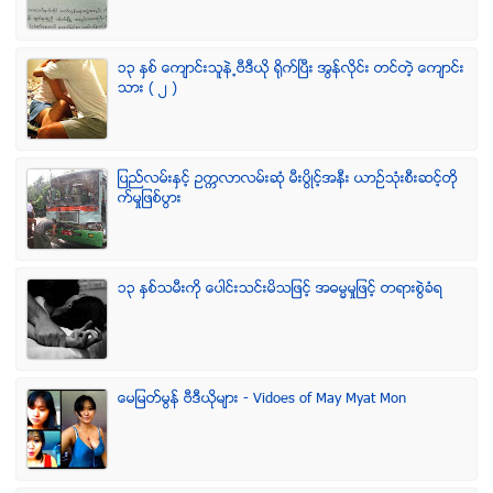
၁၃ ႏွစ္ ေက်ာင္းသူနဲ႕ဗီဒီယို ရိုက္ျပီး အြန္လိုင္း တင္တဲ့ ေက်ာင္း
သား ( ၂ )
ျပည္လမ္းႏွင့္ ဥကၠလာလမ္းဆုံ မီးပြိဳင့္အနီး ယာဥ္သုံးစီးဆင့္တို
က္မႈျဖစ္ပြား
၁၃ ႏွစ္သမီးကို ေပါင္းသင္းမိသျဖင့္ အဓမၼမႈျဖင့္ တရားစြဲခံရ
ေမျမတ္မြန္ ဗီဒီယုိမ်ား - Vidoes of May Myat Mon