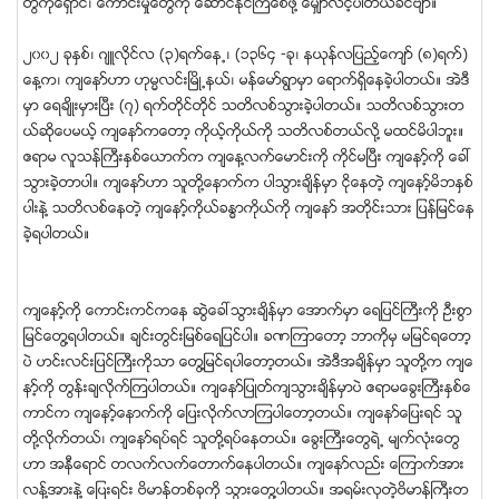
တြကိုေရွာင္၊ ေကာင္းမႈေတြကို ေဆာင္ႏိုင္ၾကေစဖို႔ ေမွ်ာ္လင့္ပါတယ္ခင္ဗ်ာ။
၂၀၀၂ ခုႏွစ္၊ ဂ်ဴလိုင္လ (၃)ရက္ေန႕၊ (၁၃၆၄ -ခု၊ နယုန္လျပည့္ေက်ာ္ (၈)ရက္)
ေန႔က၊ က်ေနာ္ဟာ ဟုမၼလင္းၿမိဳ႕နယ္၊ မန္ေမာ္ရြာမွာ ေရာက္ရွိေနခဲ့ပါတယ္။ အဲဒီ
မွာ ေရခ်ိဳးမွားၿပီး (၇) ရက္တိုင္တိုင္ သတိလစ္သြားခဲ့ပါတယ္။ သတိလစ္သြားတ
ယ္ဆိုေပမယ့္ က်ေနာ္ကေတာ့ ကိုယ့္ကိုယ္ကို သတိလစ္တယ္လို႔ မထင္မိပါဘူး။
ဧရာမ လူသန္ႀကီးႏွစ္ေယာက္က က်ေန႔လက္ေမာင္းကို ကိုင္မၿပီး က်ေနာ့္ကို ေခၚ
သြားခဲ့တာပါ။ က်ေနာ္ဟာ သူတို႔ေနာက္က ပါသြားခ်ိန္မွာ ငိုေနတဲ့ က်ေနာ့္မိဘႏွစ္
ပါးနဲ႔ သတိလစ္ေနတဲ့ က်ေနာ့္ကိုယ္ခႏၶာကိုယ္ကို က်ေနာ္ အတိုင္းသား ျပန္ျမင္ေန
ခဲ့ရပါတယ္။
က်ေနာ့္ကို ေကာင္းကင္ကေန ဆြဲေခၚသြားခ်ိန္မွာ ေအာက္မွာ ေရျပင္ႀကီးကို ဦးစြာ
ျမင္ေတြ႔ရပါတယ္။ ခ်င္းတြင္းျမစ္ေရျပင္ပါ။ ခဏၾကာေတာ့ ဘာကိုမွ မျမင္ရေတာ့
ပဲ ဟင္းလင္းျပင္ႀကီးကိုသာ ေတြ႔ျမင္ရပါေတာ့တယ္။ အဲဒီအခ်ိန္မွာ သူတို႔က က်ေ
နာ့္ကို တြန္းခ်လိုက္ၾကပါတယ္။ က်ေနာ္ျပဳတ္က်သြားခ်ိန္မွာပဲ ဧရာမေခြးႀကီးႏွစ္ေ
ကာင္က က်ေနာ့္ေနာက္ကို ေျပးလိုက္လာၾကပါေတာ့တယ္။ က်ေနာ္ေျပးရင္ သူ
တို႔လိုက္တယ္၊ က်ေနာ္ရပ္ရင္ သူတို႔ရပ္ေနတယ္။ ေခြးႀကီးေတြရဲ႕ မ်က္လံုးေတြ
ဟာ အနီေရာင္ တလက္လက္ေတာက္ေနပါတယ္။ က်ေနာ္လည္း ေၾကာက္အား
လန္႔အားနဲ႔ ေျပးရင္း ဗိမာန္တစ္ခုကို သြားေတြ႔ပါတယ္။ အရမ္းလွတဲ့ဗိမာန္ႀကီးတ