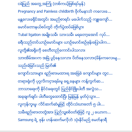
ငရဲျပည္ အေတြ႕အၾကံဳ (တစ္ကယ့္ျဖစ္ရပ္မွန္)
Pregnancy and Painless childbirth ဗိုက္မနာဘဲ ကေလးေ...
မႏၲေလးခ႐ိုင္အတြင္း အမည္စာရင္း မေပါက္သည့္ က်ဴးေက်ာ္...
ေမာင္ေတာနယ္စပ္တြင္ တိုက္ပြဲထပ္မံျဖစ္ပြား
Tubal ligation အမ်ိဳးသမီး သားသမီး မရေတာ့ေအာင္ လုပ္...
ခရီးသည္တင္ယာဥ္ေမာင္းမ်ား ယာဥ္ေမာင္းစဥ္ဖုန္းေျပာပါက...
လူတို႔၏အ႐ိုးကို ေစတီတည္ေကာင္းပါသလား
သားအိမ္အ၀က အျမဲ ပြင့္ေနသလား ပိတ္ေနသလား(မိန္းကေလးမ်...
သည္းခံျခင္းသည္ ျမတ္၏
ေက်ာင္းသားမ်ား ရည္းစားမထားရ အေျခခံ ေက်ာင္းမ်ား တြင...
တရားရံုးကို ပုဂၢလိကငွားရမ္းမႈ ေရွ႕ေနမ်ား ကန္႔ကြက္ဆ...
ဘာသာေရးကို ႏိုင္ငံေရးတြင္ ျပည္ခိုင္ၿဖိဳးပါတီ အလြဲသ...
အခုခ်က္ခ်င္း ပါတီေတြေထာင္ျပီး ျမန္ျမန္ မွတ္ပံုသြား...
လူကုန္ကူးမႈ၊ လိင္ဆက္ဆံမႈျဖင့္ ထိုင္းသံဃာေတာ္ ၅ ပါး...
သမီးရည္းစားတတြဲအား ျပည္သူ႔စစ္ဝတ္စုံျဖင့္ လူ ၂ ေယာက...
Samsung ရဲ႕ ဖုန္း ဟန္းဆက္မလိုဘဲ သံုးနိင္မည္႔ စမတ္နာရီ
Skype ဘာသာၿပန္ေထာက္ကူမူ ဒီႏွစ္ကုန္တြင္ ရရွိနိင္ေတာ...