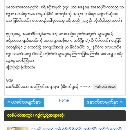
မေလးရွားေလေၾကာင္း ခရီးစဥ္အမွတ္ ၃၇၀ ဟာ စေနေန႔ အေစာပိုင္းကတည္းက
ကြာလာလမ္ပူကေန တ႐ုတ္ႏိုင္ငံ ေဘဂ်င္းကို အသြား လမ္းမွာ ေပ်ာက္ဆံုးေန
တာ ျဖစ္ပါတယ္။ ေလယာဥ္ေပၚမွာေတာ့ ခရီးသည္ ၂၃၉ ဦး လိုက္ပါသြားတာပါ။
ဗုဒၶဟူးေန႔ အေစာပိုင္းတုန္းကေတာ့ ေလယာဥ္ေပ်ာက္အတြက္ ရွာေဖြမယ့္
ဧရိယာအက်ယ္အဝန္းကို မေလးရွားအစိုးရက ထပ္ၿပီး ခ်ဲ႕လိုက္ပါတယ္။ ေရျပင္
စတုရန္းမိုင္ ၃ ေသာင္းခဲြ အက်ယ္အဝန္းမွာ ႏိုင္ငံေပါင္း ၁၂ ႏိုင္ငံက ေလယာဥ္ေ
တြ၊ သေဘၤာေတြ ပါဝင္ၿပီး လိုက္လံ ရွာေဖြေနၾကတာျဖစ္ေၾကာင္း မေလးရွား ခရီး
သြားဌာနဝန္ႀကီးက
ေျပာၾကားခဲ့ပါတယ္။
VOA
သက္ဆုိင္ေသာ အေၾကာင္းအရာမ်ား ပုိမုိဖတ္ရႈရန္ ===>
malaysia-news
Home
« ယခင္စာမ်က္ႏွာ
ေနာက္စာမ်က္ႏွာ »
တစ္ပါတ္အတြင္း လူၾကည့္အမ်ားဆံုး
၁၃ ႏွစ္ ေက်ာင္းသူနဲ႕ဗီဒီယို ရိုက္ျပီး အြန္လိုင္း တင္တဲ့ ေက်ာင္း