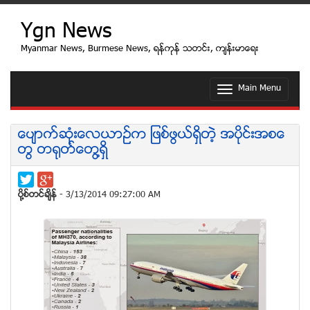
Ygn News
Myanmar News, Burmese News, ရန္ကုန္ သတင္း, က်န္းမာေရး
Main Menu
T
o
g
g
ေပ်ာက္ဆံုးေလယာဥ္က ျဖစ္ဖြယ္ရွိတဲ့ အပိုင္းအစေ
l
တြ တ႐ုတ္ေတြ႔ရွိ
e
n
a
v
ပုိ႔စ္တင္ခ်ိန္
- 3/13/2014 09:27:00 AM
i
g
a
t
i
o
n