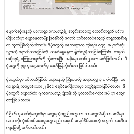
ေပ်ာက္ဆံုးေနတဲ့ မေလးရွားေလယာဥ္ရဲ႕ အပိုင္းအစေတြ ေတာင္တ႐ုတ္ ပင္လ
ယ္ျပင္ထဲမွာ ေမ်ာေနတာမ်ိဳး ျဖစ္ႏုိင္တဲ့ ေကာင္းကင္ဓာတ္ပံုေတြကို တ႐ုတ္အစိုးရ
က ထုတ္ျပန္လိုက္ပါတယ္။ ဒီပံုေတြကို မေလးရွားက ဘိုးရင္း ၇၇၇ ေပ်ာက္ဆံုး
သြားတဲ့ ေနာက္တေန႔ျဖစ္တဲ့ တနဂၤေႏြေန႔က ႐ိုက္ယူခဲ့တာျဖစ္ေၾကာင္း တ႐ုတ္
အစိုးရရဲ႕ ေၾကညာခ်က္ကို ကိုးကားၿပီး အစိုးရသတင္းဌာနက ေဖာ္ျပပါတယ္။ ဒီ
ပံုေတြကို ဗုဒၶဟူးေန႔ေရာက္မွ ထုတ္ျပန္လိုက္တာ ျဖစ္ပါတယ္။
ပံုေတြထဲမွာ ပင္လယ္ျပင္ထဲ ေမ်ာေနတဲ့ ႀကီးမားတဲ့ အရာဝတၱဳ ၃ ခု ပါဝင္ၿပီး မေ
လးရွားနဲ႔ ကေမၻာဒီးယား ၂ ႏိုင္ငံ ေရပိုင္နက္ၾကားမွာ ေတြ႔ရွိရတာျဖစ္ပါတယ္။ ဒီ
ပံုေတြကို ေပ်ာက္ဆံုး ဂ်က္ေလယာဥ္ ပ်ံသန္းတဲ့ မူလလမ္းေၾကာင္းေပၚမွာ ေတြ႔ရ
တာျဖစ္ပါတယ္။
ဒီၿဂိဳဟ္တုဓာတ္ပံုေတြထဲမွာ ေတြ႔ရတဲ့ပစၥည္းေတြဟာ ဘာေတြလဲဆိုတာ မသိရေ
သးသလို၊ စံုစမ္းစစ္ေဆးမႈေတြလည္း အခုထိ မလုပ္ႏိုင္ေသးတဲ့အတြက္ အတိအ
က်ေျပာဖို႔ ခက္ေနပါတယ္။