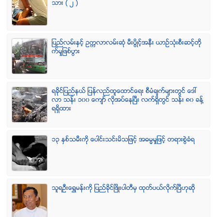
သား ( ၂ )
ျပည္လမ္းႏွင့္ ဥကၠလာလမ္းဆုံ မီးပြိဳင့္အနီး ယာဥ္သုံးစီးဆင့္တို
က္မႈျဖစ္ပြား
ရခုိင္ျပည္နယ္ ျပန္လည္ထူေထာင္ေရး စီမံခ်က္မ်ားတြင္ ေဒၚ
လာ သန္း ၁၀၀ ေက်ာ္ လုိအပ္ေနၿပီး လက္ရွိတြင္ သန္း ၈၀ ခန္႔
ရရွိထား
၁၃ ႏွစ္သမီးကို ေပါင္းသင္းမိသျဖင့္ အဓမၼမႈျဖင့္ တရားစြဲခံရ
သူရဦးေရႊမန္းကို ျပည္ခိုင္ျဖိဳးပါတီမွ ထုတ္ပယ္လိုက္ျပီဟုဆို