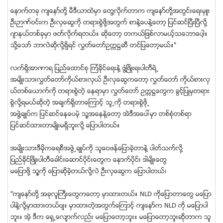
ေနာက္တခု က်ေနာ္တို႔ မီဒီယာထဲမွာ ေတြ႔လိုက္တာက က်ေနာ္တို႔အတြင္းေရးမွဴး
ဦးဉာဏ္ဝင္းက ဦးလွေဆြကို တရားစြဲဖို႔အတြက္ စာနဲ႔ေပနဲ႔ေတာ့ ျပင္ဆင္ၿပီးၿပီလို႔
ဂ်ာနယ္တစ္ခုမွာ ဖတ္လိုက္ရတယ္။ ဆိုေတာ့ တကယ္ျဖစ္လာမယ့္သေဘာေပါ့။
သို႔ေသာ္ ဘာလဲဆိုလို႔ရွိရင္ လႊတ္ေတာ္ဥကၠ႒ဆီ တင္ျပေတာ့မယ္။"
လက္ရွိအာဏာရ ျပည္ေထာင္စု ၾကံခိုင္ေရးနဲ႔ ဖြံ႔ၿဖိဳးရးပါတီရဲ႕
အမ်ိဳးသားလႊတ္ေတာ္ကိုယ္စားလွယ္ ဦးလွေဆြကေတာ့ လႊတ္ေတာ္ ကုိုယ္စားလွ
ယ္တစ္ေယာက္ကို တရားစြဲတဲ့ ေနရာမွာ လႊတ္ေတာ္ ဥကၠ႒ေတြက ခြင့္ျပဳမွတရား
စြဲလို႔ရမယ္ဆိုတဲ့ အခ်က္ရွိတာေၾကာင့္ သူ႕ကို တရားစြဲဖို႕
အဖြဲ႔ခ်ဳပ္က ျပင္ဆင္ေနေပမဲ့ သူ႔အေနနဲ႔ေတာ့ အဲဒီအေပၚမွာ တစ္စံုတစ္ရာ
ျပင္ဆင္ထားတာမ်ိဳးမရွိဘူးလို႔ ေျပာပါတယ္။
အမ်ိဳးသားဒီမိုကေရစီအဖြဲ႕ခ်ဳပ္ကို သူေဝဖန္ေျပာခဲ့တာနဲ႔ ပါတ္သက္လို႔
ျပည္ခိုင္ျဖိဳးပါတီေခါင္းေဆာင္ပိုင္းေတြက ေနာက္ပိုင္း ဒါမ်ိဳးေတြ
မေျပာဖို႔ သူ႔ကို ေျပာဆိုခဲ့တယ္လို႔လဲ ဦးလွေဆြက ေျပာပါတယ္၊
"က်ေနာ္တို႔ အခုလူႀကီးေတြကေတာ့ မွာထားတယ္။ NLD ကိုေျပာတာေတြ မေျပာ
ပါနဲ႔လို႔မွာထားတယ္ဗ်။ မွာထားတဲ့အတြက္ေၾကာင့္ က်ေနာ္က NLD ကို မေျပာပါ
ဘူး။ အဲ့ ဒီက ေရွ႕ေလ်ာက္လည္း မေျပာေတာ့ဘူး။ မေျပာေတာ့ဘူးဆိုတာက သူ