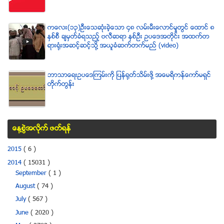
ကေလး(၁၃)ဦးေသဆံုးခဲ့ေသာ ၄၈ လမ္းမီးေလာင္မႈတြင္ ေထာင္ ၈
ႏွစ္စီ ခ်မွတ္ခံရသည့္ ဗလီဆရာ ႏွစ္ဦး ဥပေဒအတိုင္း အထက္တ
ရားရံုးအဆင့္ဆင့္သို႔ အယူခံဆက္တက္မည္ (video)
ဘာသာေရးဥပေဒၾကမ္းကို ျပန္ရုတ္သိမ္းဖို႔ အေမရိကန္ေကာ္မရွင္
တိုက္တြန္း
ေန႔စြဲအလိုက္ ဖတ္ရန္
2015
( 6 )
2014
( 15031 )
September
( 1 )
August
( 74 )
July
( 567 )
June
( 2020 )