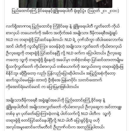
ျပည္ေထာင္စုၾကံ့ခိုင္ေရးႏွင့္ဖံြ႔ၿဖိဳးေရးပါတီ ရံုးဖြင့္ပြဲ။ (ၾသဂုတ္ ၂၀၊ ၂၀၁၀)
လက္ရွိအာဏာရ ျပည္ေထာင္စု ၾကံခိုင္ေရး နဲ႔ ဖြံ႔ၿဖိဳးေရးပါတီ လႊတ္ေတာ္ ကိုယ္
စားလွယ္ တေယာက္ကို အဓိက အတိုက္အခံ အမ်ဳိးသား ဒီမိုကေရစီအဖဲြ႔ခ်ဳပ္
NLD က တရားစြဲဖုိ႔ ျပင္ဆင္ေနပါတယ္၊ NLD ရဲ႕ ဂုဏ္သိကၡာ ထိပါးေစေလာက္ေ
အာင္ ပါတီကို လူသိရွင္ၾကား ေဝဖန္ခဲ့တဲ့ အမ်ိဳးသား လႊတ္ေတာ္ ကိုယ္စားလွယ္
ဦးလွေဆြကို တရားစြဲဖုိ႔ ျပင္ဆင္ေနၿပီ လို႔ NLD ဖက္က ေျပာပါတယ္။ ဦးလွေဆြ
ကေတာ့ သူ႔ကို တရားစြဲဖုိ႔ ရွိေနတဲ့ အေပၚမွာ တစ္စံုတစ္ရာ ျပင္ဆင္ထားတာမ်ိဳးမ
ရွိသလိုလႊတ္ေတာ္ ကိုယ္စားလွယ္ တစ္ေယာက္ကို အလြယ္တကူ တရားဆြဲဖို႔မျဖ
စ္ႏိုင္ဘူး ဆိုျပီးေတာ့ လည္း ျပန္လည္ေျပာဆိုပါတယ္။ အျပည့္အစံုကိုေတာ့
ဆက္သြယ္ေမးျမန္း ထားတဲ့ ဗီြအိုေအ ျမန္မာပိုင္း သတင္းေထာက္
ကိုေအာင္ရဲေမာင္ေမာင္ က ေျပာျပမွာျဖစ္ပါတယ္။
အမ်ိဳးသားဒီမိုကေရစီ အဖြဲ႔ခ်ဳပ္အေပၚကို ျပည္ေထာင္စုၾကံ႕ခိုင္ေရး နဲ႔
ဖြံ႔ၿဖိဳးရးပါတီဝင္ အမ်ိဳးသားလႊတ္ေတာ္ ကိုယ္စားလွယ္ ဦးလွေဆြက အင္တာဗ်ဴး
တစ္ခု မွာ ပုတ္ခတ္ေျပာၾကားခဲ့တာနဲ႔ ပါတ္သက္လို႔ NLD ပါတီက သူ႔ကို
တရားစြဲဖုိ႔ စတင္ျပင္ဆင္ေနပါၿပီလို႔ NLD ပါတီ ေျပာခြင့္ရွိသူ ဗဟို
အလုပ္အမႈေဆာင္ေကာ္မတီဝင္ ဦးဉာဏ္၀င္းက အတည္ျပဳပါတယ္၊