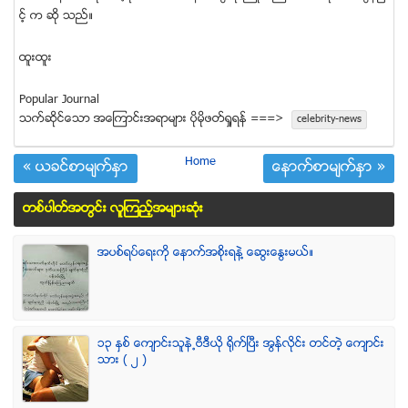
င့္ က ဆို သည္။
ထူးထူး
Popular Journal
သက္ဆုိင္ေသာ အေၾကာင္းအရာမ်ား ပုိမုိဖတ္ရႈရန္ ===>
celebrity-news
Home
« ယခင္စာမ်က္ႏွာ
ေနာက္စာမ်က္ႏွာ »
တစ္ပါတ္အတြင္း လူၾကည့္အမ်ားဆံုး
အပစ္ရပ္ေရးကို ေနာက္အစိုးရနဲ႔ ေဆြးေႏြးမယ္။
၁၃ ႏွစ္ ေက်ာင္းသူနဲ႕ဗီဒီယို ရိုက္ျပီး အြန္လိုင္း တင္တဲ့ ေက်ာင္း
သား ( ၂ )