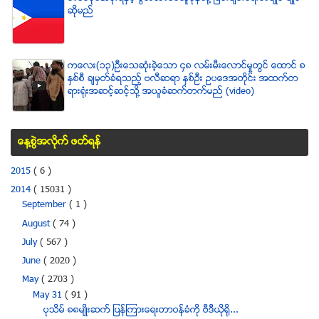
ဆိုမည္
ကေလး(၁၃)ဦးေသဆံုးခဲ့ေသာ ၄၈ လမ္းမီးေလာင္မႈတြင္ ေထာင္ ၈
ႏွစ္စီ ခ်မွတ္ခံရသည့္ ဗလီဆရာ ႏွစ္ဦး ဥပေဒအတိုင္း အထက္တ
ရားရံုးအဆင့္ဆင့္သို႔ အယူခံဆက္တက္မည္ (video)
ေန႔စြဲအလိုက္ ဖတ္ရန္
2015
( 6 )
2014
( 15031 )
September
( 1 )
August
( 74 )
July
( 567 )
June
( 2020 )
May
( 2703 )
May 31
( 91 )
ပုသိမ္ ၈၈မ်ဳိးဆက္ ျပန္ၾကားေရးတာဝန္ခံကို ဗီဒီယို႐ုိ...