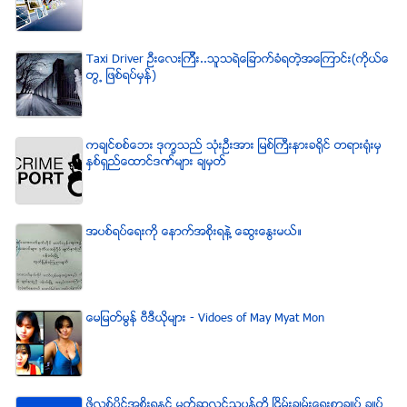
Taxi Driver ဦးေလးၾကီး..သူသရဲေျခာက္ခံရတဲ့အေၾကာင္း(ကိုယ္ေ
တြ႕ ျဖစ္ရပ္မွန္)
ကခ်င္စစ္ေဘး ဒုကၡသည္ သံုးဦးအား ျမစ္ႀကီးနားခရိုင္ တရားရံုးမွ
ႏွစ္ရွည္ေထာင္ဒဏ္မ်ား ခ်မွတ္
အပစ္ရပ္ေရးကို ေနာက္အစိုးရနဲ႔ ေဆြးေႏြးမယ္။
ေမျမတ္မြန္ ဗီဒီယုိမ်ား - Vidoes of May Myat Mon
ဖိလစ္ပိုင္အစိုးရႏွင့္ မြတ္ဆလင္သူပုန္တို႔ ၿငိမ္းခ်မ္းေရးစာခ်ဳပ္ ခ်ဳပ္