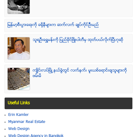
ျမန္မာ့စီးပြားေရးကို ခရိုနီမ်ားက ဆက္လက္ ခ်ဳပ္ကိုင္ဥိီးမည္
သူရဦးေရႊမန္းကို ျပည္ခိုင္ျဖိဳးပါတီမွ ထုတ္ပယ္လိုက္ျပီဟုဆို
က်ဳိင္းလပ္ၿမိဳ႕နယ္ခြဲတြင္ လက္နက္၊ မူးယစ္ေရာင္းခ်သူမ်ားကို
ဖမ္းမိ
Useful Links
Erin Kamler
Myanmar Real Estate
Web Design
Web Design Agency in Bangkok