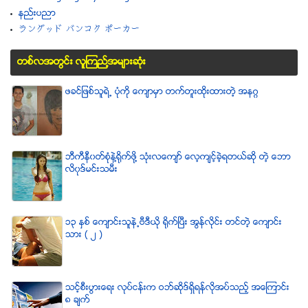
နည္းပညာ
ラングッド バンコク ポーカー
တစ္လအတြင္း လူၾကည္႔အမ်ားဆံုး
ဖခင္ျဖစ္သူရဲ႕ ပံုကို ေက်ာမွာ တက္တူးထိုးထားတဲ့ အနဂၢ
ဘီကီနီ၀တ္စံုနဲ႔႐ုိက္ဖို႔ သံုးလေက်ာ္ ေလ့က်င့္ခဲ့ရတယ္ဆို တဲ့ ေဘာ
လိ၀ုဒ္မင္းသမီး
၁၃ ႏွစ္ ေက်ာင္းသူနဲ႕ဗီဒီယို ရိုက္ျပီး အြန္လိုင္း တင္တဲ့ ေက်ာင္း
သား ( ၂ )
သင့္စီးပြားေရး လုပ္ငန္းက ဝဘ္ဆိုဒ္ရွိရန္လိုအပ္သည့္ အေၾကာင္း
၈ ခ်က္