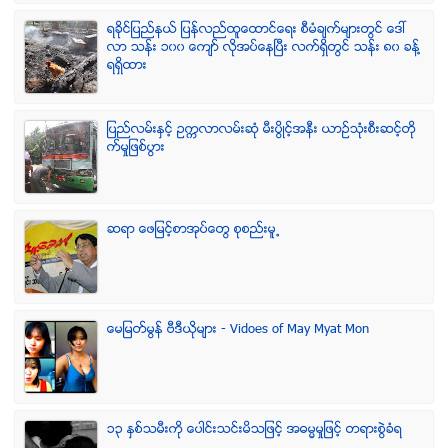
ရခုိင္ျပည္နယ္ ျပန္လည္ထူေထာင္ေရး စီမံခ်က္မ်ားတြင္ ေဒၚ
လာ သန္း ၁၀၀ ေက်ာ္ လုိအပ္ေနၿပီး လက္ရွိတြင္ သန္း ၈၀ ခန္႔
ရရွိထား
ျပည္လမ္းႏွင့္ ဥကၠလာလမ္းဆုံ မီးပြိဳင့္အနီး ယာဥ္သုံးစီးဆင့္တို
က္မႈျဖစ္ပြား
ဆရာ ေဖျမင့္စာအုပ္ေတြ စုစည္းမူ႕
ေမျမတ္မြန္ ဗီဒီယုိမ်ား - Vidoes of May Myat Mon
၁၃ ႏွစ္သမီးကို ေပါင္းသင္းမိသျဖင့္ အဓမၼမႈျဖင့္ တရားစြဲခံရ