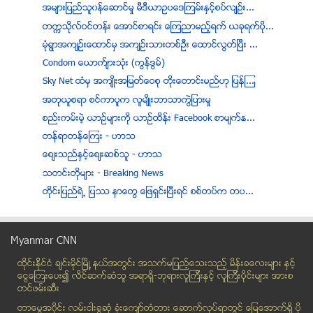
အမ်ားျပည္သူ၀န္ေဆာင္မႈ မီဒီယာဥပေဒၾကမ္းႏွင့္စပ္လ်ဥ္း...
တကၠသိုလ္ဝင္တန္း ေအာင္စာရင္း ေၾကညာမည့္ရက္ ယခုရက္ပို...
မံုရြာအက်ဥ္းေထာင္မွ အက်ဥ္းသားတစ္ဦး ေထာင္လြတ္ျပီး ...
Condom ေယာက္်ားသံုး (ကြန္ဒြမ္)
Sky Net ထံမွ အက်ဳိးအျမတ္ေဝစု တိုးေတာင္းမည္ဟု ျပန္ၾ...
အတုုယူစရာ စင္ကာပူက လူမ်ိဳးဘာသာကြဲျပားမႈ
စည္းကမ္းမဲ့ ယာဥ္မ်ားကို ယာဥ္ထိန္း Facebook စာမ်က္ႏ...
တန္ရာတန္ေၾကး - ဟာသ
ေစ်းသည္ႏွင့္ေစ်းဆစ္သူ - ဟာသ
သတင္းတုိမ်ား - Breaking News
တိုင္းျပည္ရဲ႕ ျပႆ နာေတြ ေျဖရွင္းၿပီးရင္ စစ္တပ္က တပ...
ကမၻာ့ဖလား အုပ္စု(ဃ) သံုးသပ္ခ်က္
ႏိုင္ငံတကာရွိ ဒုကၡ ေရာက္ေနေသာ ျမန္မာမ်ား ေနရပ္ျပန္...
Myanmar CNN
ဘဂၤလားေဒ့ရွ္ေတာင္းသည့္ ႐ုပ္အေလာင္းလႊဲေျပာင္းေပးခ်ိ...
ထိုင္းနို္င္ငံ ခ်င္းမိုင္ျမိဳ ့နယ္အတြင္း အသက္မျပည့္ေသးသည့္ မိန္းခေလးမ်ား နွင့္
ေဒသတြင္း ၾသဇာႀကီးႏိုင္ငံ တႏိုင္ငံ ျမန္မာျဖစ္ဖို႔ က...
ေငြေၾကးေပး၍ လိင္ဆက္ဆံသူ အရာရွိ-ဘုရားလူၾကီးနွင့္ လူၾကီးပိုင္းမ်ား အားစ
၃၀ရက္၊ ၅လ၊ ၂၀၁၄ခုႏွစ္ သတင္းထူးမ်ား
တင္ဖမ္းဆီး
ခရစ္ယာန္အမ်ိဳးသားႏွင့္ လက္ထပ္မိ၍ ေသဒဏ္ခ်မွတ္ခံရသူ ...
တာေမြအ၀ိုင္း လမ္းငါးခြဆံု ခံုးေက်ာ္တံတား ေဆာက္လုပ္ရာတြင္ ေျမေအာက္ရွိ ပို