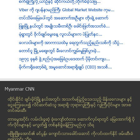
စက္ရံုႀကိဳ/ပို႕ယာဥ္ႏွင့္ ဆိုင္ကယ္တို႕တိုက္မိခဲ့သျဖ...
Viber ကုိ ဂ်ပန္နာမည္ႀကီး Global Market Website ကုမ...
တပ္သိမ္းေျမေပၚတြင္ အေဆာက္အဦမ်ား တိုးခ်ဲ႕ေဆာက္
ျဖဴးၿမိဳ႕နယ္တြင္ အမ်ဳိးသမီးတစ္ဦး ေခါင္းျဖတ္အသတ္ခံ...
မုံရြာတြင္ ဗုိလ္ခ်ဳပ္ေမြးေန႔ လူငယ္မ်ားက ပဲျပဳတ္ႏွင...
ေ၀လငါးမ်ားကုိ အာကာသထဲမွ ေရတြက္သည့္နည္းသစ္ကုိ သိပၸံ...
ေတာင္ငူ ၿမိဳ႕မေစ်းတြင္ မီးေလာင္ကြၽမ္းမႈျဖစ္ပြားခ့ဲ...
၁၉၇၄ ခုႏွစ္ ဖြဲ႕စည္းပုံအေျခခံဥပေဒထက္ ပုိမုိတင္းက်ပ...
မုိက္က႐ုိေဆာ့ဖ္ရဲ႕ အမႈေဆာင္အရာရွိခ်ဳပ္ (CEO) အသစ္္...
အစိုးရအပါအ၀င္ အဖြဲ႕အစည္းမ်ား၏ ပိုလွ်ံေငြမ်ားကို အျ...
သီလ၀ါစီးပြားေရးဇုန္ ရွယ္ယာ က်ပ္ေငြ ၂၁ ဘီလီယံဖိုး ေ...
Myanmar CNN
စစ္ေတြေရာက္ မစၥတာကင္တားနား ကန္႔ကြက္ခံရ
ထိုင္းနို္င္ငံ ခ်င္းမိုင္ျမိဳ ့နယ္အတြင္း အသက္မျပည့္ေသးသည့္ မိန္းခေလးမ်ား နွင့္
ေရႊဆိုင္တခ်ိဳ႕ ေရႊကို ဂရမ္နဲ႔ စတင္ ေရာင္းခ်
ေငြေၾကးေပး၍ လိင္ဆက္ဆံသူ အရာရွိ-ဘုရားလူၾကီးနွင့္ လူၾကီးပိုင္းမ်ား အားစ
ဘယ္လ္ဂ်ီယမ္မွာ ညင္သာစြာ အသက္ထြက္ခြင့္ျပဳ
တင္ဖမ္းဆီး
၄၁၃ ။ ပုဒ္မ ၄၁၂ အရ ေရးေပၚအေျခ အေန ေၾကာညာသည့္ကိစၥရပ...
တာေမြအ၀ိုင္း လမ္းငါးခြဆံု ခံုးေက်ာ္တံတား ေဆာက္လုပ္ရာတြင္ ေျမေအာက္ရွိ ပို
HIV ပိုး ရွိမရွိ ေသခ်ာေစလို ႏွင့္ HIV ပိုးရွိတဲ့ မ...
က္လိုင္းမ်ားႏွင့္ မလြတ္၍ တစ္ႏွစ္ခြဲခန္႔ၾကာမည္ဟု သိရ
ျမန္မာမင္းသမီး ထိပ္စုဖုရားၾကီး သာမန္အရပ္သားဘဝျဖင့္...
မၿဖိဳးၿဖိဳးေအာင္၏ ခင္ပြန္း ေက်ာင္းသားေခါင္းေဆာင္ ကိုလင္းထက္ႏိုင္ ဖမ္းဆီးခံ
ရေၾကာင္း သိရ