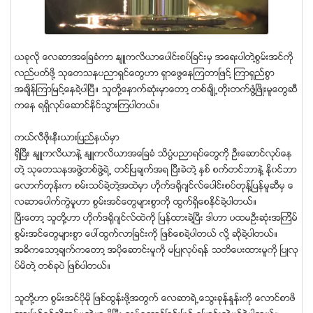
ယခုလို ေလဆာအေၿခခံကာ ႏ်ဴကလိယာေပါင္းစပ္ၿခင္းမွ အေရးပါတဲ႔စြမ္းအင္ကို
လည္ပတ္ဖို႔ သုေတသနပညာရွင္ေတြဟာ ရွာေဖြေနၾကတာၿဖင္႔ ၾကာရွည္စြာ
အခ်ိန္ၾကာၿမင္႔ေနခဲ႔ပါၿပီ။ သူတို႔ေနာက္ဆံုးမွာေတာ႔ တစ္ခ်ိဳ႕တိုးတက္ဖြ႔ံၿဖိဳးမူေတြဆီ
ကေန ရရွိလုပ္ေဆာင္နိင္သြားၾကပါတယ္။
ကယ္လီဖိုးနီးယားၿပည္နယ္မွာ
ရွိၿပီး န်ဴကလိယာနဲ႔ ႏ်ဴကလိယာအေၿခခံ သိပၸံပညာရပ္ေတြကို ဦးေဆာင္လုပ္ေန
တဲ႔ သုေတသနအဖြဲ႔တစ္ဖြဲ႔ရဲ႕ တင္ၿပခ်က္အရ ၿပီးခဲတဲ႔ ႏွစ္ စက္တင္ဘာနဲ႔ ႏို၀င္ဘာ
ေလာက္တုန္းက စမ္းသပ္ခဲ႔တဲ႔အထဲမွာ ဟိုက္ဒရိုဂ်င္လ္ေပါင္းစပ္တုန္႔ၿပန္မူဆီမွ ေ
လဆာေပါက္ကြဲမူဟာ စြမ္းအင္ေတြမ်ားစြာကို ထြက္ရွိေစနိင္ခဲ႔ပါတယ္။
ၿပီးေတာ႔ သူတို႔ဟာ ဟိုက္ဒရိုဂ်င္လ္ထဲကို ၿပန္ထားခဲ႔ၿပီး ဒါဟာ ပထမဦးဆံုးအၾကိမ္
စြမ္းအင္ေတြမ်ားစြာ ေပၚထြက္လာၿခင္းကို ၿဖစ္ေစခဲ႔ပါတယ္ လို႔ ဆိုခဲ႔ပါတယ္။
အဓိကေသာ႔ခ်က္ကေတာ႔ အပိုေဆာင္းမူကို မၿပဳလုပ္ရန္ သတိေပးထားမူကို ၿပဳလု
ပ္မိတဲ႔ တစ္ခုပဲ ၿဖစ္ပါတယ္။
သူတို႔ဟာ စြမ္းအင္ပိုမို ၿဖစ္ထြန္းဖို႔အတြက္ ေလဆာရဲ႕ေသြးခုန္ႏႈန္းကုိ ေလာင္စာဖိ