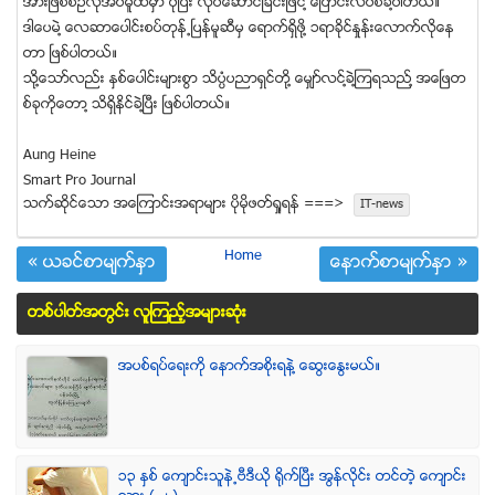
အားၿဖစ္စဥ္လိုအပ္မူထဲမွာ ပိုၿပီး လုပ္ေဆာင္ၿခင္းၿဖင္႔ ေၿပာင္းလဲပစ္ခဲ႔ပါတယ္။
ဒါေပမဲ႔ ေလဆာေပါင္းစပ္တုန္႕ၿပန္မူဆီမွ ေရာက္ရွိဖို႔ ၁ရာခိုင္ႏႈန္းေလာက္လိုေန
တာ ၿဖစ္ပါတယ္။
သို႔ေသာ္လည္း ႏွစ္ေပါင္းမ်ားစြာ သိပၸံပညာရွင္တို႔ ေမွ်ာ္လင္႔ခဲ႔ၾကရသည္႔ အေၿဖတ
စ္ခုကိုေတာ႔ သိရွိနိင္ခဲ႔ၿပီး ၿဖစ္ပါတယ္။
Aung Heine
Smart Pro Journal
သက္ဆုိင္ေသာ အေၾကာင္းအရာမ်ား ပုိမုိဖတ္ရႈရန္ ===>
IT-news
Home
« ယခင္စာမ်က္ႏွာ
ေနာက္စာမ်က္ႏွာ »
တစ္ပါတ္အတြင္း လူၾကည့္အမ်ားဆံုး
အပစ္ရပ္ေရးကို ေနာက္အစိုးရနဲ႔ ေဆြးေႏြးမယ္။
၁၃ ႏွစ္ ေက်ာင္းသူနဲ႕ဗီဒီယို ရိုက္ျပီး အြန္လိုင္း တင္တဲ့ ေက်ာင္း