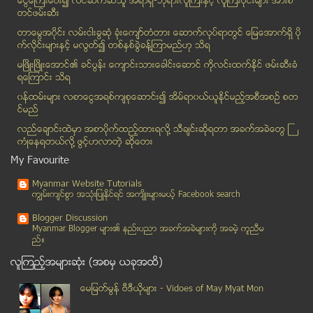
ေငြေၾကးေပး၍ လိင္ဆက္ဆံသူ အရာရွိ-ဘုရားလူၾကီးနွင့္ လူၾကီးပိုင္းမ်ား အားစ
ဘယ္လ္ဂ်ီယမ္မွာ ညင္သာစြာ အသက္ထြက္ခြင့္ျပဳ
တင္ဖမ္းဆီး
၄၁၃ ။ ပုဒ္မ ၄၁၂ အရ ေရးေပၚအေျခ အေန ေၾကာညာသည့္ကိစၥရပ...
တာေမြအ၀ိုင္း လမ္းငါးခြဆံု ခံုးေက်ာ္တံတား ေဆာက္လုပ္ရာတြင္ ေျမေအာက္ရွိ ပို
HIV ပိုး ရွိမရွိ ေသခ်ာေစလို ႏွင့္ HIV ပိုးရွိတဲ့ မ...
က္လိုင္းမ်ားႏွင့္ မလြတ္၍ တစ္ႏွစ္ခြဲခန္႔ၾကာမည္ဟု သိရ
ျမန္မာမင္းသမီး ထိပ္စုဖုရားၾကီး သာမန္အရပ္သားဘဝျဖင့္...
မၿဖိဳးၿဖိဳးေအာင္၏ ခင္ပြန္း ေက်ာင္းသားေခါင္းေဆာင္ ကိုလင္းထက္ႏိုင္ ဖမ္းဆီးခံ
ရေၾကာင္း သိရ
ကန္ႀကီးေထာင့္ ေပပင္ေက်းရြာမွ ေက်ာင္းသား ၃၂ဦး အစာအ...
၀န္ထမ္းမ်ား လစာေငြအရစ္က်စုေဆာင္း၍ အိမ္ရာ၀ယ္ယူႏုိင္မည့္အစီအစဥ္ စတ
လမ္းမေဘး တဲထိုးေနရေသာ သမီးကေလးေက်း႐ြာ အိမ္ေထာင္စုဝ...
င္မည္
ပါကစၥတန္တြင္ ရဲမ်ား စီးနင္းလာသည့္ ဘတ္စ္ကား ဗုံးခြဲ...
လည္ေခ်ာင္းထဲမွာ အစာပိုက္ထည့္ထားရလုိ႔ သီခ်င္းဆုိရတာ အခက္အခဲေတြ ႀ
ဗင္နီဇြဲလားအစိုးရ ဆန္႔က်င္ေရး ေက်ာင္းသား ဆႏၵျပပြဲ ...
ကံဳေနရတယ္လို႔ ဖြင့္ဟလာတဲ့ ဆုိေတး
မေလးရွားတြင္ ဒုကၡသည္အျဖစ္ ခံယူလိုသူ ျမန္မာအမ်ားဆုံ...
My Favourite
မႏၲေလးတြင္ က်င္းပေသာ ခြင့္ျပဳခ်က္ရ ပြဲမ်ားအတြက္ လိ...
Myanmar Website Tutorials
ထိုင္းတြင္ အက်ဥ္းက်ေနသည့္ ျမန္မာ ၆၀၀ ေက်ာ္ လြတ္ေျမာက္
ကၽြမ္းက်င္စြာ အသုံးျပဳႏုိင္ရင္ အက်ိဳးမ်ားမယ့္ Facebook search
ကိုယ္၀န္ေဆာင္သူငယ္ခ်င္းကိုသတ္၊ ကေလးကို သားအိမ္ထဲက ...
Blogger Discussion
အစိုးရက လြယ္လြယ္ေလးကို ခက္ေအာင္ လုပ္လိုက္တာပဲ
Myanmar Blogger မ်ား၏ နည္းပညာ အခက္အခဲမ်ားကုိ အခမဲ့ ကူညီမ
ည္။
ျပည္ပအလုပ္အကိုင္ျပပြဲ ျပည္ပအလုပ္ရွင္မ်ားက ျမန္မာမ်...
လူၾကည့္အမ်ားဆုံး (အစမွ ယခုအထိ)
ေဒၚေအာင္ဆန္းစုၾကည္ ေသနတ္တလက္ ဝယ္ေတာ့မွာလား
အေလးအခ်ိန္အတြယ္ တင္းေတာင္းႏွင့္ အတိုင္းအတာဆိုင္ရာျ...
ေမျမတ္မြန္ ဗီဒီယုိမ်ား - Vidoes of May Myat Mon
iPhone 6 ဓာတ္ပုံ ထြက္ရွိ