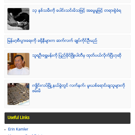
၁၃ ႏွစ္သမီးကို ေပါင္းသင္းမိသျဖင့္ အဓမၼမႈျဖင့္ တရားစြဲခံရ
ျမန္မာ့စီးပြားေရးကို ခရိုနီမ်ားက ဆက္လက္ ခ်ဳပ္ကိုင္ဥိီးမည္
သူရဦးေရႊမန္းကို ျပည္ခိုင္ျဖိဳးပါတီမွ ထုတ္ပယ္လိုက္ျပီဟုဆို
က်ဳိင္းလပ္ၿမိဳ႕နယ္ခြဲတြင္ လက္နက္၊ မူးယစ္ေရာင္းခ်သူမ်ားကို
ဖမ္းမိ
Useful Links
Erin Kamler