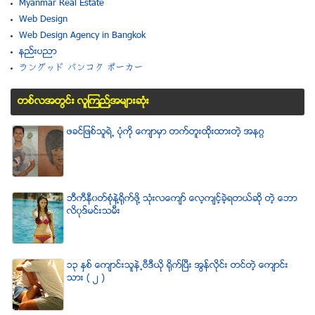
Myanmar Real Estate
Web Design
Web Design Agency in Bangkok
နည္းပညာ
ラングッド バンコク ポーカー
တစ္လအတြင္း လူၾကည္႔အမ်ားဆံုး
ဖခင္ျဖစ္သူရဲ႕ ပံုကို ေက်ာမွာ တက္တူးထိုးထားတဲ့ အနဂၢ
ဘီကီနီ၀တ္စံုနဲ႔႐ုိက္ဖို႔ သံုးလေက်ာ္ ေလ့က်င့္ခဲ့ရတယ္ဆို တဲ့ ေဘာ
လိ၀ုဒ္မင္းသမီး
၁၃ ႏွစ္ ေက်ာင္းသူနဲ႕ဗီဒီယို ရိုက္ျပီး အြန္လိုင္း တင္တဲ့ ေက်ာင္း
သား ( ၂ )