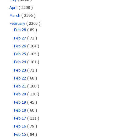
April
( 2208 )
March
( 2596 )
February
( 2205 )
Feb 28
( 89 )
Feb 27
( 72 )
Feb 26
( 104 )
Feb 25
( 105 )
Feb 24
( 101 )
Feb 23
( 71 )
Feb 22
( 68 )
Feb 21
( 100 )
Feb 20
( 130 )
Feb 19
( 45 )
Feb 18
( 60 )
Feb 17
( 111 )
Feb 16
( 79 )
Feb 15
( 84 )