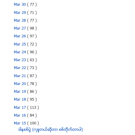
Mar 30
( 77 )
Mar 29
( 71 )
Mar 28
( 77 )
Mar 27
( 98 )
Mar 26
( 97 )
Mar 25
( 72 )
Mar 24
( 96 )
Mar 23
( 63 )
Mar 22
( 73 )
Mar 21
( 87 )
Mar 20
( 78 )
Mar 19
( 86 )
Mar 18
( 95 )
Mar 17
( 113 )
Mar 16
( 84 )
Mar 15
( 100 )
ဒါနစစ္ပဲြ (လွဴတယ္ဆုိတာ စစ္တုိက္တာပါ)