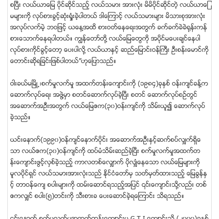
စၿပီး လယ္ယာေျမ ပိုင္ဆိုင္သည့္ လယ္သမား အားလံုး မိမိပုိင္ဆိုင္တဲ့ လယ္ယာေျ
မမ်ားကို လုပ္စားခြင့္ဆံုးရႈံးခဲ့ပါတယ္ ဒါေၾကာင့္ လယ္သမားမ်ား မိသားစုအားလံုး
အလုပ္လက္မဲ့ ဘဝျဖင့္ ယေန႔အထိ စားဝတ္ေနေရးအတြက္ ခက္ခက္ခဲခဲရုန္းကန္
စားေသာက္ေနရပါတယ္။ ကၽြန္ေတာ္တို႔ လယ္ေျမေတြကို အပိုင္မေပးခ်င္ေနပါ
လုပ္စားကိုင္ခြင့္ေတာ့ ေပးပါလို႔ လယ္ယာႏွင့္ ဆည္ေျမာင္းဝန္ႀကီး ဦးစန္းေမာင္ကို
ေတာင္းဆုိရျခင္းျဖစ္ပါတယ္”ဟုေျပာသည္။
ဝါးခယ္မၿမိဳ႕၊စက္မႈလက္မႈ အထက္တန္းေက်ာင္းကို (၁၉၈၄)ခုႏွစ္ ဝန္းက်င္ခန္႔က
ေဆာက္လုပ္ေရး အဖြဲ႔မွာ စတင္ေဆာက္လုပ္ခဲ့ၿပီး စတင္ ေဆာက္လုပ္စဥ္တြင္
အေဆာက္အဦးအတြက္ လယ္ေျမဧက(၃၀)ဝန္းက်င္ကို သိမ္းယူ၍ ေဆာက္လုပ္
ခဲ့သည္။
ယင္းေနာက္(၁၉၉၀)ဝန္က်င္ေနာက္ပိုင္း အေဆာက္အဦးႏွင့္ဆက္စပ္လွ်က္ရွိေ
သာ လယ္ဧက(၃၀)ဝန္က်င္ကို ထပ္မံသိမ္းဆည္ခဲ့ၿပီး စက္မႈလက္မႈအထက္တ
န္းေက်ာင္းဖြင့္လွစ္ခဲ့သည့္ ကာလတစ္ေလွ်ာက္ ပုိလွ်ံေနေသာ လယ္ေျမမ်ားကို
မူလပိုင္ရွင္ လယ္သမားအားလံုးသည္ ႏုိင္ငံေတာ္မွ သတ္မွတ္ထားသည့္ ေျမခြန္ႏွ
င့္ တာဝန္ေက် စပါးမ်ားကို ထမ္းေဆာင္ရသည့္အျပင္ ၎ေက်ာင္းသို႔လည္း တစ္
ဧကလွ်င္ စပါး(၅)တင္းကုိ သီးစားခ ေပးေဆာင္ခဲ့ရေၾကာင္း သိရသည္။