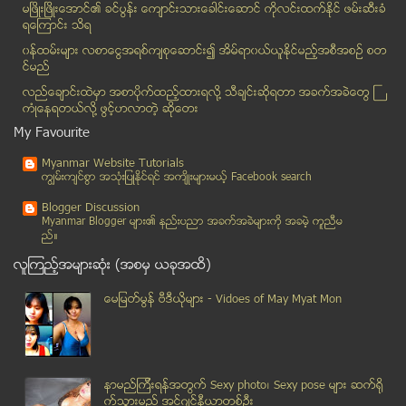
Blog က ပုိ႔စ္ေတြကုိ facebook မွာ ကုိယ္တုိင္မတင္ဘဲ ...
မၿဖိဳးၿဖိဳးေအာင္၏ ခင္ပြန္း ေက်ာင္းသားေခါင္းေဆာင္ ကိုလင္းထက္ႏိုင္ ဖမ္းဆီးခံ
ရေၾကာင္း သိရ
ကိုယ္က်င့္သိကၡာ ထိန္းၾကပါ
၀န္ထမ္းမ်ား လစာေငြအရစ္က်စုေဆာင္း၍ အိမ္ရာ၀ယ္ယူႏုိင္မည့္အစီအစဥ္ စတ
ဘ၀ဟန္ေျပာင္းၿပီး သင္ယူပါ
င္မည္
အစိုးရအေနျဖင့္ ျပည္သူကို အၾကမ္းဖက္ေျဖရွင္းပါက ABSD...
လည္ေခ်ာင္းထဲမွာ အစာပိုက္ထည့္ထားရလုိ႔ သီခ်င္းဆုိရတာ အခက္အခဲေတြ ႀ
နတ္ဆရာမ်ား အားကိုး ကာ ေလယာဥ္ရွာ ေနသည္ ဟူေသာ စြပ္စြ...
ကံဳေနရတယ္လို႔ ဖြင့္ဟလာတဲ့ ဆုိေတး
သႀကၤန္ကာလ အတြင္း ယာဥ္ေၾကာ ပိတ္ဆို႔ မႈျဖစ္ပြား ေစေသ...
My Favourite
ေရကစားမ႑ပ္စည္းကမ္း မလိုက္နာရင္ ဒဏ္ေငြေကာက္မည္
Myanmar Website Tutorials
မူႏွစ္ခုသာ လိုေသာ ျမန္မာ
ကၽြမ္းက်င္စြာ အသုံးျပဳႏုိင္ရင္ အက်ိဳးမ်ားမယ့္ Facebook search
ေပ်ာက္ဆုံးလ်က္ရွိသည့္ မေလးရွားေလေၾကာင္းလုိင္းမွ ခရ...
Blogger Discussion
ေပ်ာက္ဆုံးေနတဲ့ မေလးရွား ေလယာဥ္ MH370 ရဲ႕ ဆက္သြယ္ေ...
Myanmar Blogger မ်ား၏ နည္းပညာ အခက္အခဲမ်ားကုိ အခမဲ့ ကူညီမ
ည္။
အခုပဲ မေလးရွား ၀န္ၾကီးခ်ဴပ္က MH370 ေပ်ာက္ဆံုးမႈနဲ႔...
လူၾကည့္အမ်ားဆုံး (အစမွ ယခုအထိ)
အငွားယာဥ္ေမာင္းထံမွ ေငြ ႏွင့္ ဖုန္းဟန္းဆက္လုယက္ခံရ
MH-370 သည္ တာမင့္နစၥတန္ႏိုင္ငံမွတစ္ဆင့္ ဥေရာပတိုက္...
ေမျမတ္မြန္ ဗီဒီယုိမ်ား - Vidoes of May Myat Mon
သမီးအရင္းကို ဓါးႏွင့္ေထာက္ၿပီး သားမယားျပဳက်င့္သူ ဖ...
သႀကၤန္မွာ တရားစခန္းဝင္ျဖစ္မယ္လို႔ ဆိုတဲ႔အကယ္ဒမီယြန...
ခ်စ္သူေကာင္မေလးအတြက္ ခ်စ္စဖြယ္ စကားမ်ား-၁
နာမည္ၾကီးရန္အတြက္ Sexy photo၊ Sexy pose မ်ား ဆက္ရို
ကေမာၻဒီးယား သစ္ခုတ္သမား ၁၅ ဦးကို ထိုင္းစစ္တပ္ ပစ္သတ္
က္သြားမည္႔ အင္ဂ်င္နီယာတစ္ဦး