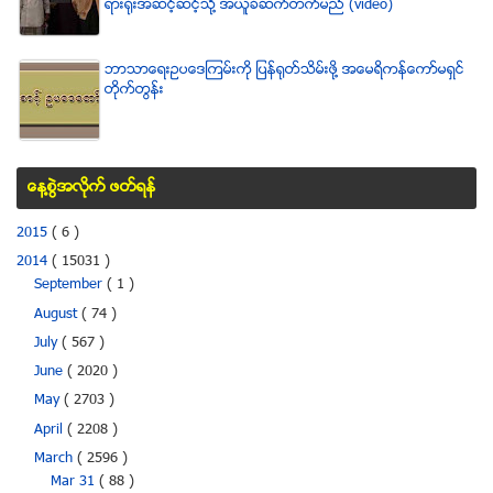
ရားရံုးအဆင့္ဆင့္သို႔ အယူခံဆက္တက္မည္ (video)
ဘာသာေရးဥပေဒၾကမ္းကို ျပန္ရုတ္သိမ္းဖို႔ အေမရိကန္ေကာ္မရွင္
တိုက္တြန္း
ေန႔စြဲအလိုက္ ဖတ္ရန္
2015
( 6 )
2014
( 15031 )
September
( 1 )
August
( 74 )
July
( 567 )
June
( 2020 )
May
( 2703 )
April
( 2208 )
March
( 2596 )
Mar 31
( 88 )