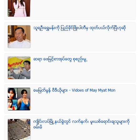
သူရဦးေရႊမန္းကို ျပည္ခိုင္ျဖိဳးပါတီမွ ထုတ္ပယ္လိုက္ျပီဟုဆို
ဆရာ ေဖျမင့္စာအုပ္ေတြ စုစည္းမူ႕
ေမျမတ္မြန္ ဗီဒီယုိမ်ား - Vidoes of May Myat Mon
က်ဳိင္းလပ္ၿမိဳ႕နယ္ခြဲတြင္ လက္နက္၊ မူးယစ္ေရာင္းခ်သူမ်ားကို
ဖမ္းမိ