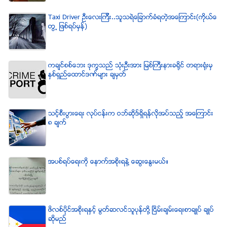
Taxi Driver ဦးေလးၾကီး..သူသရဲေျခာက္ခံရတဲ့အေၾကာင္း(ကိုယ္ေ
တြ႕ ျဖစ္ရပ္မွန္)
ကခ်င္စစ္ေဘး ဒုကၡသည္ သံုးဦးအား ျမစ္ႀကီးနားခရိုင္ တရားရံုးမွ
ႏွစ္ရွည္ေထာင္ဒဏ္မ်ား ခ်မွတ္
သင့္စီးပြားေရး လုပ္ငန္းက ဝဘ္ဆိုဒ္ရွိရန္လိုအပ္သည့္ အေၾကာင္း
၈ ခ်က္
အပစ္ရပ္ေရးကို ေနာက္အစိုးရနဲ႔ ေဆြးေႏြးမယ္။
ဖိလစ္ပိုင္အစိုးရႏွင့္ မြတ္ဆလင္သူပုန္တို႔ ၿငိမ္းခ်မ္းေရးစာခ်ဳပ္ ခ်ဳပ္
ဆိုမည္