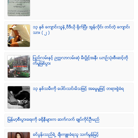
၁၃ ႏွစ္ ေက်ာင္းသူနဲ႕ဗီဒီယို ရိုက္ျပီး အြန္လိုင္း တင္တဲ့ ေက်ာင္း
သား ( ၂ )
ျပည္လမ္းႏွင့္ ဥကၠလာလမ္းဆုံ မီးပြိဳင့္အနီး ယာဥ္သုံးစီးဆင့္တို
က္မႈျဖစ္ပြား
၁၃ ႏွစ္သမီးကို ေပါင္းသင္းမိသျဖင့္ အဓမၼမႈျဖင့္ တရားစြဲခံရ
ျမန္မာ့စီးပြားေရးကို ခရိုနီမ်ားက ဆက္လက္ ခ်ဳပ္ကိုင္ဥိီးမည္
ခင္ပြန္းသည္ရဲ႕ ခ်ီးက်ဴးခံရသူ သက္မြန္ျမင့္