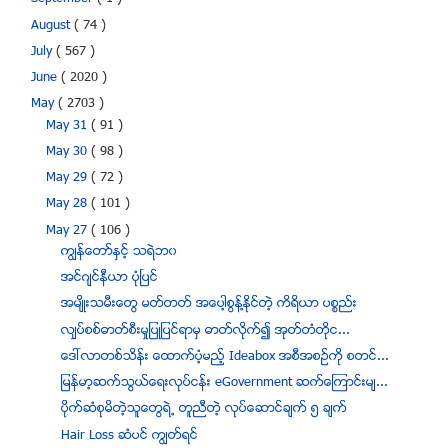
August
( 74 )
July
( 567 )
June
( 2020 )
May
( 2703 )
May 31
( 91 )
May 30
( 98 )
May 29
( 72 )
May 28
( 101 )
May 27
( 106 )
ကၽြန္ေတာ္ႏွင့္ သရဲဘ၀
အင္ဂ်င္နီယာ ပံုၿပင္
အမ်ိဳးသမီးေတြ မတ္တတ္ အေပါ့စြန္႔ႏိုင္တဲ့ ကိရိယာ ပစၥည္း
လၽွပ္စစ္ဓာတ္စီးမႈျပဳျပင္ရာမွ ဓာတ္လိုက္၍ အုတ္တံတိုင...
ေဒၚလာတစ္သိန္း ေထာက္ပံ့မည့္ Ideabox အစီအစဥ္ကို စတင္...
ျမန္မာ့ဆက္သြယ္ေရးလုပ္ငန္း eGovernment ဆက္ေၾကာင္းမ်...
ပိုက္ဆံစုမိတဲ့သူေတြရဲ႕ တူညီတဲ့ လုပ္ေဆာင္ခ်က္ ၅ ခ်က္
Hair Loss ဆံပင္ ကြ်တ္ရင္