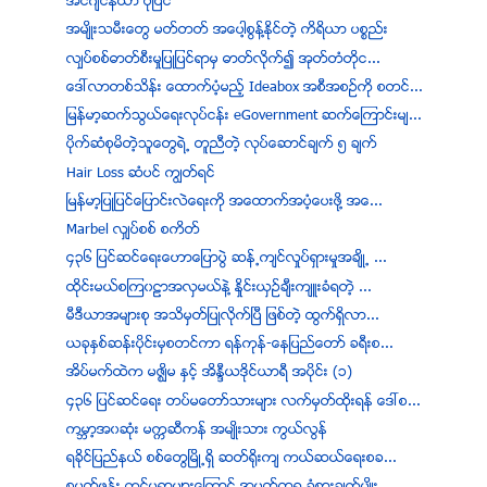
အင္ဂ်င္နီယာ ပံုၿပင္
အမ်ိဳးသမီးေတြ မတ္တတ္ အေပါ့စြန္႔ႏိုင္တဲ့ ကိရိယာ ပစၥည္း
လၽွပ္စစ္ဓာတ္စီးမႈျပဳျပင္ရာမွ ဓာတ္လိုက္၍ အုတ္တံတိုင...
ေဒၚလာတစ္သိန္း ေထာက္ပံ့မည့္ Ideabox အစီအစဥ္ကို စတင္...
ျမန္မာ့ဆက္သြယ္ေရးလုပ္ငန္း eGovernment ဆက္ေၾကာင္းမ်...
ပိုက္ဆံစုမိတဲ့သူေတြရဲ႕ တူညီတဲ့ လုပ္ေဆာင္ခ်က္ ၅ ခ်က္
Hair Loss ဆံပင္ ကြ်တ္ရင္
ၿမန္မာ့ျပဳျပင္ေျပာင္းလဲေရးကို အေထာက္အပံ့ေပးဖို႔ အေ...
Marbel လွ်ပ္စစ္ စကိတ္
၄၃၆ ျပင္ဆင္ေရးေဟာေျပာပြဲ ဆန္႕က်င္လႈပ္ရွားမႈအခ်ိဳ႕ ...
ထိုင္းမယ္စၾက၀ဠာအလွမယ္နဲ႔ ႏႈိင္းယွဥ္ခ်ီးက်ဴးခံရတဲ့ ...
မီဒီယာအမ်ားစု အသိမွတ္ျပဳလိုက္ျပီ ျဖစ္တဲ့ ထြက္ရွိလာ...
ယခုႏွစ္ဆန္းပိုင္းမွစတင္ကာ ရန္ကုန္-ေနျပည္ေတာ္ ခရီးစ...
အိပ္မက္ထဲက မဇၥ်ိမ ႏွင့္ အိႏၵီယဒိုင္ယာရီ အပိုင္း (၁)
၄၃၆ ျပင္ဆင္ေရး တပ္မေတာ္သားမ်ား လက္မွတ္ထိုးရန္ ေဒၚစ...
ကမၻာ့အ၀ဆံုး မကၠဆီကန္ အမ်ဳိးသား ကြယ္လြန္
ရခိုင္ျပည္နယ္ စစ္ေတြၿမိဳ႕ရွိ ဆတ္ရိုးက် ကယ္ဆယ္ေရးစခ...