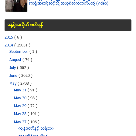
ရားရံုးအဆင့္ဆင့္သို႔ အယူခံဆက္တက္မည္ (video)
ေန႔စြဲအလိုက္ ဖတ္ရန္
2015
( 6 )
2014
( 15031 )
September
( 1 )
August
( 74 )
July
( 567 )
June
( 2020 )
May
( 2703 )
May 31
( 91 )
May 30
( 98 )
May 29
( 72 )
May 28
( 101 )
May 27
( 106 )
ကၽြန္ေတာ္ႏွင့္ သရဲဘ၀