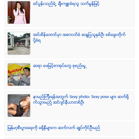
ခင္ပြန္းသည္ရဲ႕ ခ်ီးက်ဴးခံရသူ သက္မြန္ျမင့္
အင္းစိန္ေထာင္မွာ အစာငတ္ခံ ဆႏၵျပသူႏွစ္ဦး စစ္ေခြးတုိက္
ပုိ႔ခံရ
ဆရာ ေဖျမင့္စာအုပ္ေတြ စုစည္းမူ႕
နာမည္ၾကီးရန္အတြက္ Sexy photo၊ Sexy pose မ်ား ဆက္ရို
က္သြားမည္႔ အင္ဂ်င္နီယာတစ္ဦး
ျမန္မာ့စီးပြားေရးကို ခရိုနီမ်ားက ဆက္လက္ ခ်ဳပ္ကိုင္ဥိီးမည္