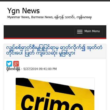
Ygn News
Myanmar News, Burmese News, ရန္ကုန္ သတင္း, က်န္းမာေရး
Main Menu
T
o
g
g
လၽွပ္စစ္ဓာတ္စီးမႈျပဳျပင္ရာမွ ဓာတ္လိုက္၍ အုတ္တံ
l
တိုင္းေပၚ ျပဳတ္ က်ေသဆုံး မႈျဖစ္ပြား
e
n
a
v
ပုိ႔စ္တင္ခ်ိန္
- 5/27/2014 09:41:00 PM
i
g
a
t
i
o
n