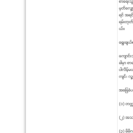
စာေရးသူတ
မွတ္ေလွ
ရင္ အရင
ရမ္းတုတ
ယ္။
ေရြးခ်ယ
ေက်ာင္းသ
ခါမွာ စာ
ပါလိမ့္
က်င္၊ လူ
အေျခခံပ
(၁) တက
(၂) အသက
(၃) မိမိ