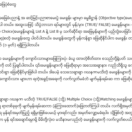
ဖပံုစံေတြ
ေျခခံပညာနဲ႔ အ ဆင့္ျမင့္ပညာစာေမးပြဲ ေမးခြန္း မ်ားမွာ ဓမၼဓိ႒ာန္ (Objective type)ေမးခ
ိပါ တယ္။ အထူးသျဖင့္ သိပၸံဘာသာ ရပ္မ်ားတြင္ မွန္/မွား (TRUE/ FALSE) ေမးခြန္းမ်ား၊ ဓ
 Choice)ေမးခြန္းမ်ားနဲ႔ List A နဲ႔ List B မွ သက္ဆုိင္ရာ အေျဖမွန္မ်ားကို ယွဥ္တြဲေပးျခင္း
g)စတဲ့ ေမးခြန္းေတြ ပါဝင္ပါတယ္။ ေမးခြန္းေတြကို မွန္ကန္စြာ ေျဖဆိုႏုိင္ပါက ေမးခြန္း 
္ (၁ မွတ္) ရရွိၾကပါတယ္။
ာ ေမးခြန္းမ်ားကို ေက်ာင္းသားမ်ားေျဖၾကားပံု၊ ခံယူ ထားတဲ့စိတ္ထား စသည္တုိ႔နဲ႔ပတ္ 
ို တင္ ျပခ်င္ပါတယ္။ ၎ေမးခြန္းမ်ားကို ေျဖဆိုရာမွာ အေသအခ်ာနား လည္သိရွိသူ ေ
င္းစြာ ေျဖဆိုႏုိင္မွာျဖစ္ပါ တယ္။ ဒါေပမဲ့ ေသေသခ်ာခ်ာ ဂဃနဏမသိတဲ့ ေမးခြန္းမ်ားကို
 ေက်ာင္းသား မ်ားဟာ ရတဲ့အခြင့္အေရးကို လက္လြတ္မခံဘဲ မ်က္မွန္းရမ္းဆ ကာ ေျဖဆုိ
်ာ ဂဃနဏ မသိတဲ့ TRUE/FALSE (သို႔) Multiple Choice (သို႔)Matching ေမးခြန္းမ်ား
ကံဳ ရာတစ္ခုခုကို မ်က္မွန္းရမ္းဆကာ (နံၾကားေထာက္)ေျဖတတ္ၾကပါ တယ္။ လက္ရွိအမွတ
ရ မွန္ရင္အမွတ္ျပည့္ ရရွိမွာျဖစ္ေပမယ့္ မွားရင္လည္း အမွတ္ေလွ်ာ့မခံရပါ။ သို႔ျဖစ္တဲ့ အ
 မွန္ ရင္အေခ်ာင္ရမွာမို႔ မိမိတို႔လံုးဝ မသိနားမလည္တဲ့ ေမးခြန္းမ်ားကို လက္လြတ္စပယ္
။