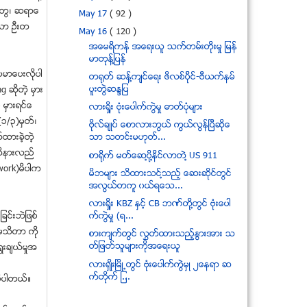
းေတြ၊ ဆရာေ
May 17
( 92 )
ုသာ ဦးတ
May 16
( 120 )
အေမရိကန္ အေရးယူ သက္တမ္းတိုးမႈ ျမန္
မာတုန္႔ျပန္
ဥပမာေပးလုိပါ
တ႐ုတ္ ဆန္႔က်င္ေရး ဖိလစ္ပို္င္-ဗီယက္နမ္
ပူးတြဲဆႏၵျပ
 ဆုိတဲ့ မွား
 မွားရင္ေ
လားရႈိး ဗုံးေပါက္ကြဲမႈ ဓာတ္ပုံမ်ား
(၁/၃)မွတ္၊
ဗိုလ္ခ်ဳပ္ ေစာလားဘြယ္ ကြယ္လြန္ၿပီဆိုေ
ထားခဲ့တဲ့
သာ သတင္းမဟုတ္...
္သိနားလည္
စာရိုက္ မတ္ေဆ႔ပို႔နိင္လာတဲ႔ US 911
work)မိပါက
မိဘမ်ား သိထားသင္႔သည့္ ေဆးဆိုင္တြင္
အလြယ္တကူ ၀ယ္ရေသ...
လားရႈိး KBZ ႏွင့္ CB ဘဏ္တုိ႔တြင္ ဗုံးေပါ
ခင္းဘဲျဖစ္
က္ကြဲမႈ (ရ...
 မသိတာ ကို
စားက်က္တြင္ လႊတ္ထားသည့္ႏြားအား သ
တ္ျဖတ္သူမ်ားကိုအေရးယူ
ရြးခ်ယ္မႈအ
လားရွဳိးၿမိဳ႕တြင္ ဗံုးေပါက္ကြဲမွဳ ၂ေနရာ ဆ
က္တိုက္ ျ...
္မိပါတယ္။
လားရွိုးမွာ ေပါက္ကြဲမွု ႏွစ္ခုျဖစ္