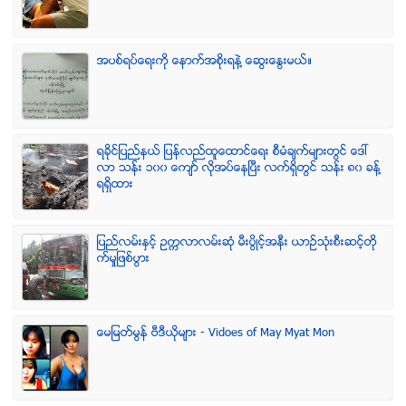
အပစ္ရပ္ေရးကို ေနာက္အစိုးရနဲ႔ ေဆြးေႏြးမယ္။
ရခုိင္ျပည္နယ္ ျပန္လည္ထူေထာင္ေရး စီမံခ်က္မ်ားတြင္ ေဒၚ
လာ သန္း ၁၀၀ ေက်ာ္ လုိအပ္ေနၿပီး လက္ရွိတြင္ သန္း ၈၀ ခန္႔
ရရွိထား
ျပည္လမ္းႏွင့္ ဥကၠလာလမ္းဆုံ မီးပြိဳင့္အနီး ယာဥ္သုံးစီးဆင့္တို
က္မႈျဖစ္ပြား
ေမျမတ္မြန္ ဗီဒီယုိမ်ား - Vidoes of May Myat Mon