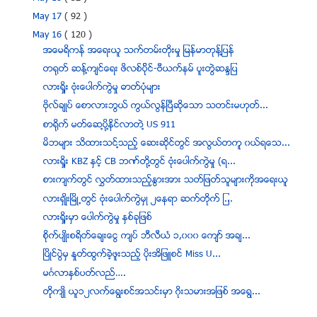
May 17
( 92 )
May 16
( 120 )
အေမရိကန္ အေရးယူ သက္တမ္းတိုးမႈ ျမန္မာတုန္႔ျပန္
တ႐ုတ္ ဆန္႔က်င္ေရး ဖိလစ္ပို္င္-ဗီယက္နမ္ ပူးတြဲဆႏၵျပ
လားရႈိး ဗုံးေပါက္ကြဲမႈ ဓာတ္ပုံမ်ား
ဗိုလ္ခ်ဳပ္ ေစာလားဘြယ္ ကြယ္လြန္ၿပီဆိုေသာ သတင္းမဟုတ္...
စာရိုက္ မတ္ေဆ႔ပို႔နိင္လာတဲ႔ US 911
မိဘမ်ား သိထားသင္႔သည့္ ေဆးဆိုင္တြင္ အလြယ္တကူ ၀ယ္ရေသ...
လားရႈိး KBZ ႏွင့္ CB ဘဏ္တုိ႔တြင္ ဗုံးေပါက္ကြဲမႈ (ရ...
စားက်က္တြင္ လႊတ္ထားသည့္ႏြားအား သတ္ျဖတ္သူမ်ားကိုအေရးယူ
လားရွဳိးၿမိဳ႕တြင္ ဗံုးေပါက္ကြဲမွဳ ၂ေနရာ ဆက္တိုက္ ျ...
လားရွိုးမွာ ေပါက္ကြဲမွု ႏွစ္ခုျဖစ္
စိုက္ပ်ဳိးစရိတ္ေခ်းေငြ က်ပ္ ဘီလီယံ ၁,၀၀၀ ေက်ာ္ အခ်...
ၿပိဳင္ပြဲမွ ႏႈတ္ထြက္ခဲ့ဖူးသည့္ ပိုးအိျဖဴစင္ Miss U...
မဂၤလာနွစ္ပတ္လည္….
တိုုက်ဳိ ယူ၁၂လက္ေရြးစင္အသင္းမွာ ဂိုးသမားအျဖစ္ အေရြ...
တစ္မူထူးတဲ့ အေမရိကန္သမၼတကေတာ္