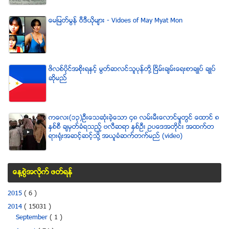
ေမျမတ္မြန္ ဗီဒီယုိမ်ား - Vidoes of May Myat Mon
ဖိလစ္ပိုင္အစိုးရႏွင့္ မြတ္ဆလင္သူပုန္တို႔ ၿငိမ္းခ်မ္းေရးစာခ်ဳပ္ ခ်ဳပ္
ဆိုမည္
ကေလး(၁၃)ဦးေသဆံုးခဲ့ေသာ ၄၈ လမ္းမီးေလာင္မႈတြင္ ေထာင္ ၈
ႏွစ္စီ ခ်မွတ္ခံရသည့္ ဗလီဆရာ ႏွစ္ဦး ဥပေဒအတိုင္း အထက္တ
ရားရံုးအဆင့္ဆင့္သို႔ အယူခံဆက္တက္မည္ (video)
ေန႔စြဲအလိုက္ ဖတ္ရန္
2015
( 6 )
2014
( 15031 )
September
( 1 )